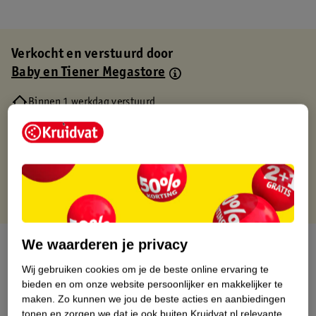
Verkocht en verstuurd door
Baby en Tiener Megastore
Binnen 1 werkdag verstuurd
Gratis thuisbezorgd
Gratis retourneren via verkooppartner.
Gratis punten met je Kruidvat kaart
We waarderen je privacy
Over dit product
Wij gebruiken cookies om je de beste online ervaring te
Productinformatie
bieden en om onze website persoonlijker en makkelijker te
maken.
Zo kunnen we jou de beste acties en aanbiedingen
tonen en zorgen we dat je ook buiten Kruidvat.nl relevante