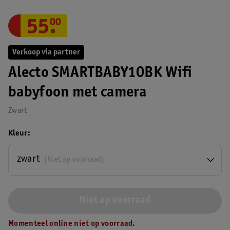
55
.
00
Verkoop via partner
Alecto SMARTBABY10BK Wifi
babyfoon met camera
Zwart
Kleur
zwart
(Niet op voorraad)
Niet op voorraad
Momenteel online niet op voorraad.