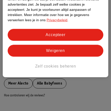
Etiketinformatie
advertenties ziet.
Je bepaalt zelf welke cookies je
accepteert.
Je kunt je voorkeuren altijd aanpassen of
intrekken.
Meer informatie over hoe we je gegevens
Nature Impact Score
verwerken lees je in ons
Privacybeleid
.
Dit product heeft (nog) geen Nature
Impact Score.
Meer informatie
Accepteer
Weigeren
Bestel & Bezorginformatie
Zelf cookies beheren
Bekijk ook
Meer
Alecto
Alle Babyfoons
Hoe controleren wij de reviews?