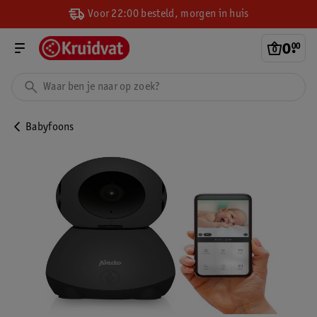
Voor 22:00 besteld, morgen in huis
0
.
00
Babyfoons