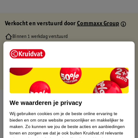
Verkocht en verstuurd door
Commaxx Group
Binnen 1 werkdag verstuurd
Gratis thuisbezorgd
Gratis retourneren via verkooppartner.
Gratis punten met je Kruidvat kaart
Over dit product
We waarderen je privacy
Productinformatie
Wij gebruiken cookies om je de beste online ervaring te
bieden en om onze website persoonlijker en makkelijker te
maken.
Zo kunnen we jou de beste acties en aanbiedingen
Etiketinformatie
tonen en zorgen we dat je ook buiten Kruidvat.nl relevante