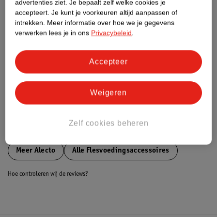
advertenties ziet.
Je bepaalt zelf welke cookies je
accepteert.
Je kunt je voorkeuren altijd aanpassen of
Nature Impact Score
intrekken.
Meer informatie over hoe we je gegevens
verwerken lees je in ons
Privacybeleid
.
Dit product heeft (nog) geen Nature
Impact Score.
Meer informatie
Accepteer
Bestel & Bezorginformatie
Weigeren
Zelf cookies beheren
Bekijk ook
Meer
Alecto
Alle Flesvoedingsaccessoires
Hoe controleren wij de reviews?