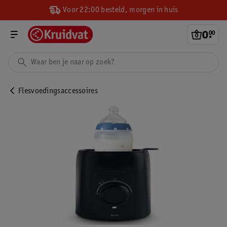
Voor 22:00 besteld, morgen in huis
0
.
00
Flesvoedingsaccessoires