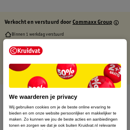
Verkocht en verstuurd door
Commaxx Group
Binnen 1 werkdag verstuurd
Gratis thuisbezorgd
Gratis retourneren via verkooppartner.
Gratis punten met je Kruidvat kaart
Over dit product
We waarderen je privacy
Productinformatie
Wij gebruiken cookies om je de beste online ervaring te
bieden en om onze website persoonlijker en makkelijker te
maken.
Zo kunnen we jou de beste acties en aanbiedingen
Etiketinformatie
tonen en zorgen we dat je ook buiten Kruidvat.nl relevante