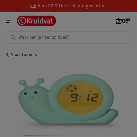
Voor 22:00 besteld, morgen in huis
0
.
00
Slaaptrainers