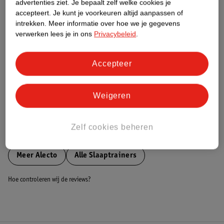
advertenties ziet.
Je bepaalt zelf welke cookies je
accepteert.
Je kunt je voorkeuren altijd aanpassen of
Nature Impact Score
intrekken.
Meer informatie over hoe we je gegevens
verwerken lees je in ons
Privacybeleid
.
Dit product heeft (nog) geen Nature
Impact Score.
Meer informatie
Accepteer
Bestel & Bezorginformatie
Weigeren
Zelf cookies beheren
Bekijk ook
Meer
Alecto
Alle Slaaptrainers
Hoe controleren wij de reviews?