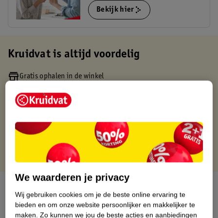
Bekijk hier
Kruidvat is altijd voordelig
Gratis ophalen in de winkel
Op werkdagen voor 22:00 uur besteld, volgende dag in huis
Gratis thuisbezorgd vanaf 50.00
Gratis retourneren binnen 30 dagen
Gratis punten met je Kruidvat kaart
We waarderen je privacy
Over dit product
Wij gebruiken cookies om je de beste online ervaring te
bieden en om onze website persoonlijker en makkelijker te
Productinformatie
maken.
Zo kunnen we jou de beste acties en aanbiedingen