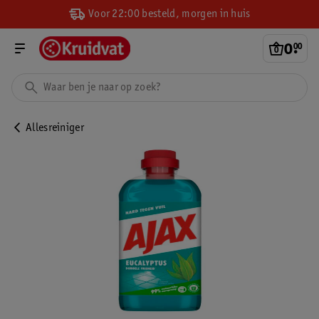
Voor 22:00 besteld, morgen in huis
0
.
00
Allesreiniger