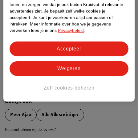
tonen en zorgen we dat je ook buiten Kruidvat.nl relevante
advertenties ziet.
Je bepaalt zelf welke cookies je
Etiketinformatie
accepteert.
Je kunt je voorkeuren altijd aanpassen of
intrekken.
Meer informatie over hoe we je gegevens
Nature Impact Score
verwerken lees je in ons
Privacybeleid
.
Dit product heeft (nog) geen Nature
Impact Score.
Accepteer
Meer informatie
Weigeren
Bestel & Bezorginformatie
Zelf cookies beheren
Bekijk ook
Meer
Ajax
Alle Allesreiniger
Hoe controleren wij de reviews?