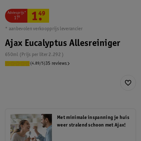
Adviesprijs*
1
.
49
1
.
99
* aanbevolen verkoopprijs leverancier
Ajax Eucalyptus Allesreiniger
650ml
Prijs per
liter
2.292
35 reviews
(4.89/5)
Met minimale inspanning je huis
weer stralend schoon met Ajax!