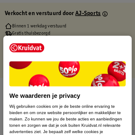
Verkocht en verstuurd door
AJ-Sports
Binnen 1 werkdag verstuurd
Gratis thuisbezorgd
Gratis retourneren via verkooppartner.
Gratis punten met je Kruidvat kaart
Over dit product
We waarderen je privacy
Productinformatie
Wij gebruiken cookies om je de beste online ervaring te
bieden en om onze website persoonlijker en makkelijker te
Etiketinformatie
maken.
Zo kunnen we jou de beste acties en aanbiedingen
tonen en zorgen we dat je ook buiten Kruidvat.nl relevante
advertenties ziet.
Je bepaalt zelf welke cookies je