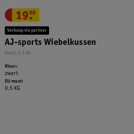
19
.
99
Verkoop via partner
AJ-sports Wiebelkussen
Zwart, 0.5 KG
Kleur
zwart
EU maat
0.5 KG