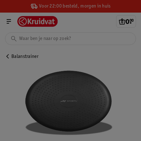
Voor 22:00 besteld, morgen in huis
0
.
00
Balanstrainer