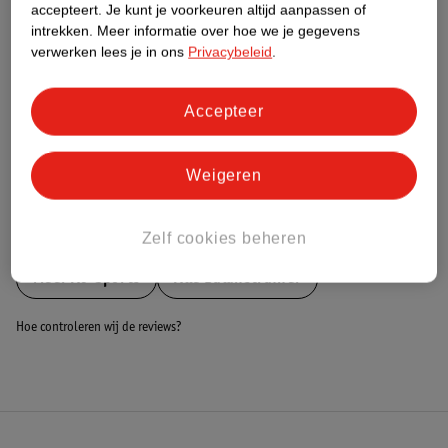
Nature Impact Score
accepteert.
Je kunt je voorkeuren altijd aanpassen of
intrekken.
Meer informatie over hoe we je gegevens
Dit product heeft (nog) geen Nature
verwerken lees je in ons
Privacybeleid
.
Impact Score.
Meer informatie
Accepteer
Bestel & Bezorginformatie
Weigeren
Bekijk ook
Zelf cookies beheren
Meer
AJ-Sports
Alle Balanstrainer
Hoe controleren wij de reviews?