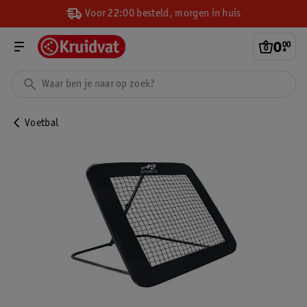
Voor 22:00 besteld, morgen in huis
0
.
00
Voetbal