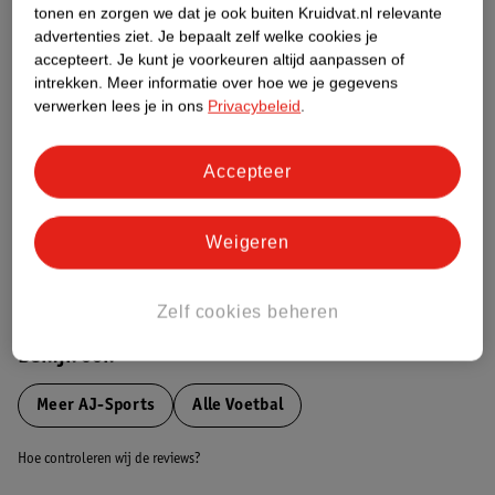
tonen en zorgen we dat je ook buiten Kruidvat.nl relevante
advertenties ziet.
Je bepaalt zelf welke cookies je
Etiketinformatie
accepteert.
Je kunt je voorkeuren altijd aanpassen of
intrekken.
Meer informatie over hoe we je gegevens
Nature Impact Score
verwerken lees je in ons
Privacybeleid
.
Dit product heeft (nog) geen Nature
Impact Score.
Accepteer
Meer informatie
Weigeren
Bestel & Bezorginformatie
Zelf cookies beheren
Bekijk ook
Meer
AJ-Sports
Alle Voetbal
Hoe controleren wij de reviews?