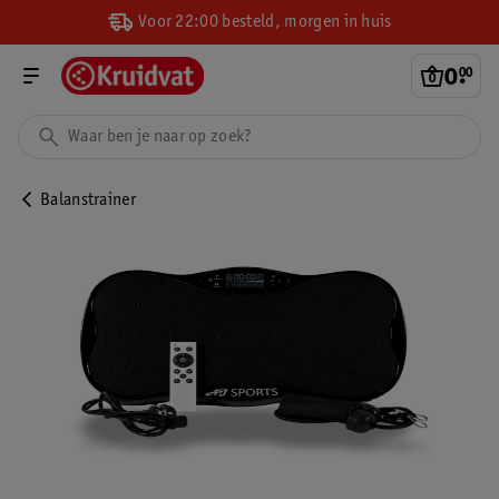
Voor 22:00 besteld, morgen in huis
0
.
00
Balanstrainer