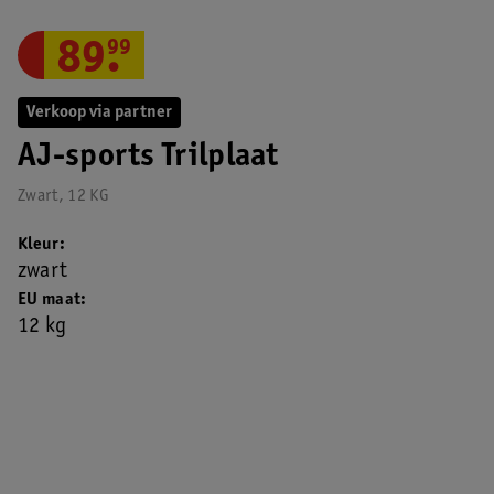
89
.
99
Verkoop via partner
AJ-sports Trilplaat
Zwart, 12 KG
Kleur
zwart
EU maat
12 kg