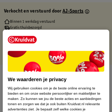
Verkocht en verstuurd door
AJ-Sports
Binnen 1 werkdag verstuurd
Gratis thuisbezorgd
Gratis retourneren via verkooppartner.
Gratis punten met je Kruidvat kaart
Over dit product
We waarderen je privacy
Productinformatie
Wij gebruiken cookies om je de beste online ervaring te
bieden en om onze website persoonlijker en makkelijker te
Etiketinformatie
maken.
Zo kunnen we jou de beste acties en aanbiedingen
tonen en zorgen we dat je ook buiten Kruidvat.nl relevante
advertenties ziet.
Je bepaalt zelf welke cookies je