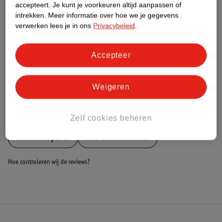
Nature Impact Score
accepteert.
Je kunt je voorkeuren altijd aanpassen of
intrekken.
Meer informatie over hoe we je gegevens
Dit product heeft (nog) geen Nature
verwerken lees je in ons
Privacybeleid
.
Impact Score.
Meer informatie
Accepteer
Bestel & Bezorginformatie
Weigeren
Bekijk ook
Zelf cookies beheren
Meer
AJ-Sports
Alle Balanstrainer
Hoe controleren wij de reviews?