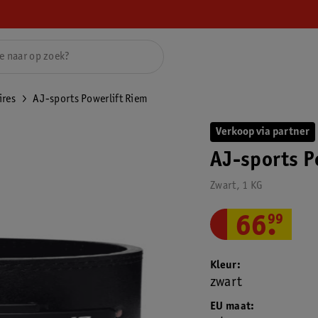
ires
AJ-sports Powerlift Riem
Verkoop via partner
AJ-sports P
Zwart, 1 KG
66
.
99
Kleur
zwart
EU maat