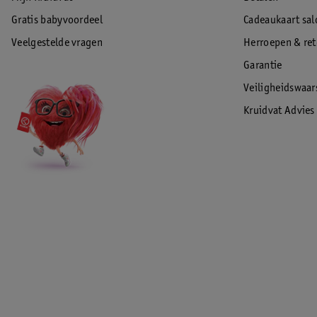
We bieden op dit product standaard 2 jaar garantie.
EAN code:8720648098475
Gratis babyvoordeel
Cadeaukaart sal
Veelgestelde vragen
Herroepen & re
Garantie
Veiligheidswaa
Kruidvat Advies