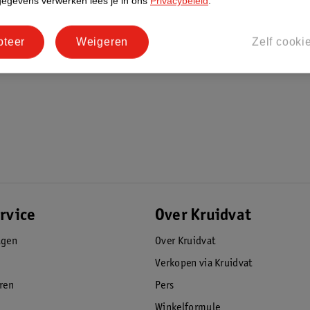
gegevens verwerken lees je in ons
Privacybeleid
.
 vormen zonder je bewegingsvrijheid te
pteer
Weigeren
Zelf cooki
durige kwaliteit garanderen, zelfs bij de
 kracht en controle gericht te verhogen
 krachtsporter kan rekenen op een riem die
s zware krachtoefeningen om je houding en
in de maten S, M, L en XL voor een
rvice
Over Kruidvat
agen
Over Kruidvat
Verkopen via Kruidvat
eren
Pers
Winkelformule