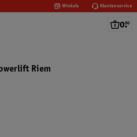
Winkels
Klantenservice
0
.
00
owerlift Riem