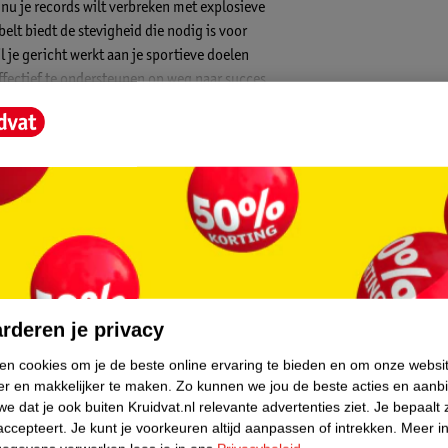
 nu je records wilt verbreken met explosieve
 belt biedt de stevigheid die nodig is voor
l je gericht werkt aan je sportieve doelen
ffectief te ondersteunen op weg naar succes
igen trainingsruimte of de sportschool.
en een ergonomisch ontwerp, wat zorgt voor
zij de robuuste en slijtvaste materialen
ieve trainingsomstandigheden in de gym. De
ct los te maken voor optimaal ademgemak,
r. Of je nu focust op powerlifting,
ie nodig is voor een professionele ervaring
core.
rderen je privacy
ken cookies om je de beste online ervaring te bieden en om onze websi
l te verstevigen en blessures te voorkomen
er en makkelijker te maken.
Zo kunnen we jou de beste acties en aanb
e dat je ook buiten Kruidvat.nl relevante advertenties ziet.
Je bepaalt 
e riem eenvoudig strak trekt en snel
accepteert.
Je kunt je voorkeuren altijd aanpassen of intrekken.
Meer in