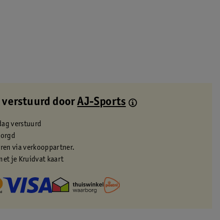
 verstuurd door
AJ-Sports
dag verstuurd
zorgd
eren via verkooppartner.
met je Kruidvat kaart