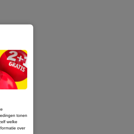
te
iedingen tonen
zelf welke
formatie over