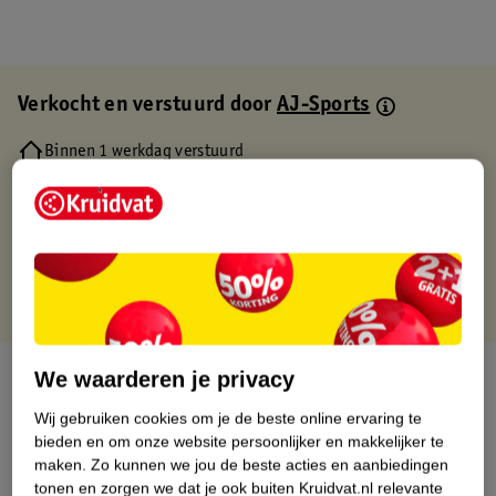
Verkocht en verstuurd door
AJ-Sports
Binnen 1 werkdag verstuurd
Gratis thuisbezorgd
Gratis retourneren via verkooppartner.
Gratis punten met je Kruidvat kaart
Over dit product
We waarderen je privacy
Wij gebruiken cookies om je de beste online ervaring te
Productinformatie
bieden en om onze website persoonlijker en makkelijker te
maken.
Zo kunnen we jou de beste acties en aanbiedingen
tonen en zorgen we dat je ook buiten Kruidvat.nl relevante
Etiketinformatie