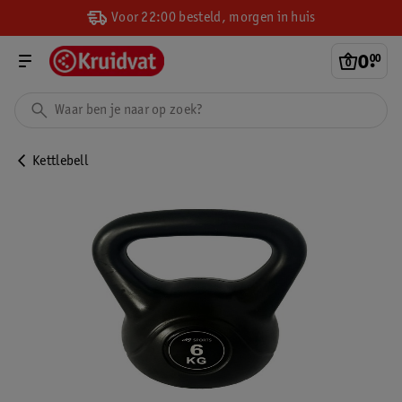
Voor 22:00 besteld, morgen in huis
0
.
00
Kettlebell