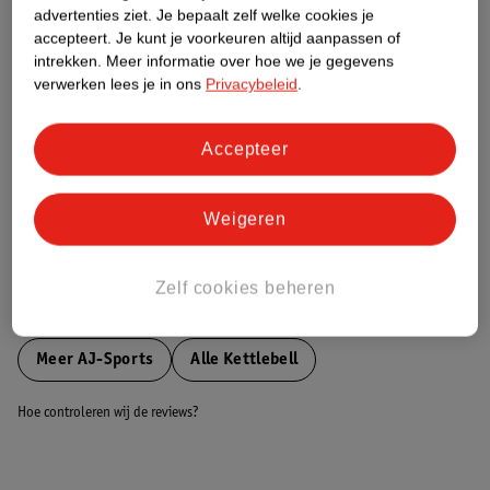
advertenties ziet.
Je bepaalt zelf welke cookies je
accepteert.
Je kunt je voorkeuren altijd aanpassen of
Nature Impact Score
intrekken.
Meer informatie over hoe we je gegevens
verwerken lees je in ons
Privacybeleid
.
Dit product heeft (nog) geen Nature
Impact Score.
Meer informatie
Accepteer
Weigeren
Bestel & Bezorginformatie
Zelf cookies beheren
Bekijk ook
Meer
AJ-Sports
Alle Kettlebell
Hoe controleren wij de reviews?