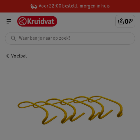
Voor 22:00 besteld, morgen in huis
0
.
00
Voetbal