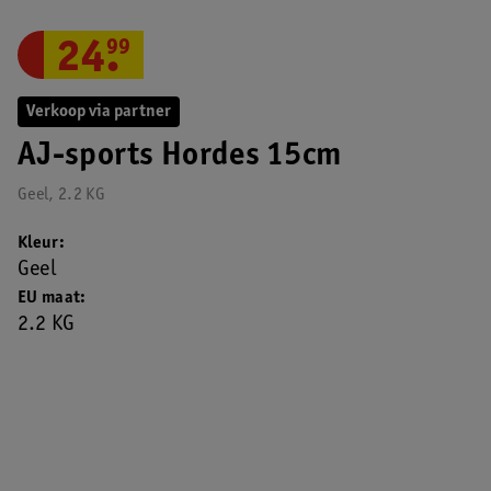
24
.
99
Verkoop via partner
AJ-sports Hordes 15cm
Geel, 2.2 KG
Kleur
Geel
EU maat
2.2 KG