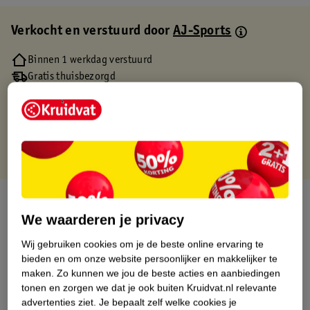
Verkocht en verstuurd door
AJ-Sports
Binnen 1 werkdag verstuurd
Gratis thuisbezorgd
Gratis retourneren via verkooppartner.
Gratis punten met je Kruidvat kaart
Over dit product
We waarderen je privacy
Productinformatie
Wij gebruiken cookies om je de beste online ervaring te
bieden en om onze website persoonlijker en makkelijker te
Etiketinformatie
maken.
Zo kunnen we jou de beste acties en aanbiedingen
tonen en zorgen we dat je ook buiten Kruidvat.nl relevante
advertenties ziet.
Je bepaalt zelf welke cookies je