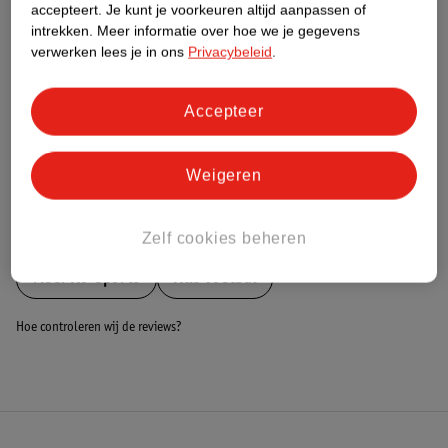
Nature Impact Score
accepteert.
Je kunt je voorkeuren altijd aanpassen of
intrekken.
Meer informatie over hoe we je gegevens
Dit product heeft (nog) geen Nature
verwerken lees je in ons
Privacybeleid
.
Impact Score.
Meer informatie
Accepteer
Bestel & Bezorginformatie
Weigeren
Bekijk ook
Zelf cookies beheren
Meer
AJ-Sports
Alle Voetbal
Hoe controleren wij de reviews?