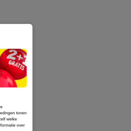
te
iedingen tonen
zelf welke
formatie over