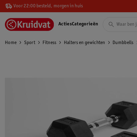
Voor 22:00 besteld, morgen in huis
Acties
Categorieën
Home
Sport
Fitness
Halters en gewichten
Dumbbells