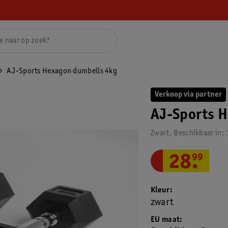
AJ-Sports Hexagon dumbells 4kg
Verkoop via partner
AJ-Sports 
Zwart, Beschikbaar in: 1
28
.
99
Kleur
zwart
EU maat