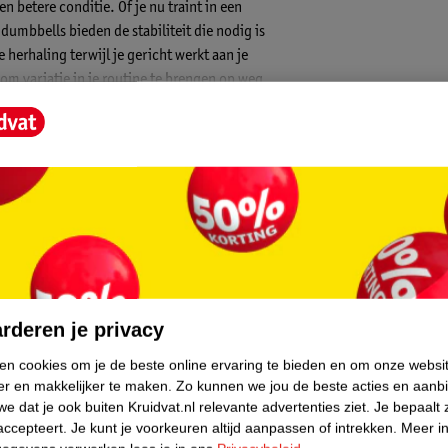
n betere conditie. Of je nu traint in een
umbbells bieden de stabiliteit die nodig is
 herhaling terwijl je gericht werkt aan je
om variatie in je routine te brengen op weg
ortvloer.
r ze stevig blijven liggen en niet
ige rubberen coating beschermt je vloer
zware set. Dankzij de ergonomische,
grip en optimale controle, zelfs bij de
ionele fitness, dit materiaal biedt de
enst moment voor het allerbeste resultaat.
core.
rderen je privacy
 stabiliteit tijdens je oefeningen op de
ken cookies om je de beste online ervaring te bieden en om onze websi
er en makkelijker te maken.
Zo kunnen we jou de beste acties en aanb
adigingen aan de ondergrond en dempt het
e dat je ook buiten Kruidvat.nl relevante advertenties ziet.
Je bepaalt 
accepteert.
Je kunt je voorkeuren altijd aanpassen of intrekken.
Meer in
tislip houvast voor maximale controle op