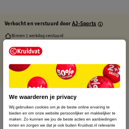
Verkocht en verstuurd door
AJ-Sports
Binnen 1 werkdag verstuurd
Gratis thuisbezorgd
Gratis retourneren via verkooppartner.
Gratis punten met je Kruidvat kaart
Over dit product
We waarderen je privacy
Wij gebruiken cookies om je de beste online ervaring te
Productinformatie
bieden en om onze website persoonlijker en makkelijker te
maken.
Zo kunnen we jou de beste acties en aanbiedingen
Etiketinformatie
tonen en zorgen we dat je ook buiten Kruidvat.nl relevante