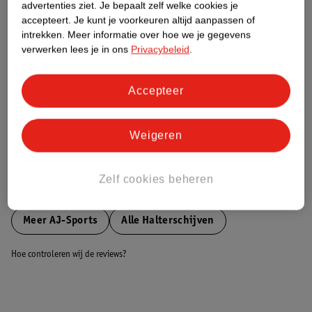
advertenties ziet.
Je bepaalt zelf welke cookies je
accepteert.
Je kunt je voorkeuren altijd aanpassen of
Nature Impact Score
intrekken.
Meer informatie over hoe we je gegevens
verwerken lees je in ons
Privacybeleid
.
Dit product heeft (nog) geen Nature
Impact Score.
Meer informatie
Accepteer
Weigeren
Bestel & Bezorginformatie
Zelf cookies beheren
Bekijk ook
Meer
AJ-Sports
Alle Halterschijven
Hoe controleren wij de reviews?