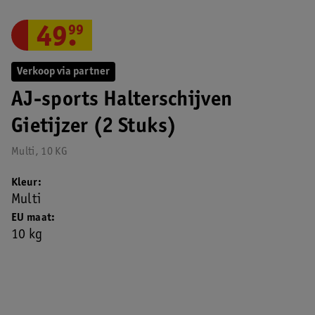
49
.
99
Verkoop via partner
AJ-sports Halterschijven
Gietijzer (2 Stuks)
Multi, 10 KG
Kleur
Multi
EU maat
10 kg