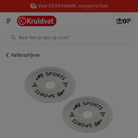
Voor 22:00 besteld, morgen in huis
0
.
00
Halterschijven