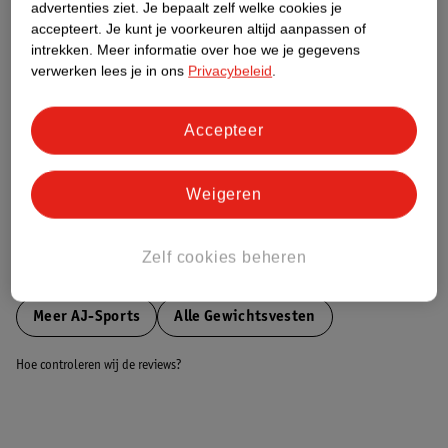
advertenties ziet.
Je bepaalt zelf welke cookies je
accepteert.
Je kunt je voorkeuren altijd aanpassen of
Nature Impact Score
intrekken.
Meer informatie over hoe we je gegevens
verwerken lees je in ons
Privacybeleid
.
Dit product heeft (nog) geen Nature
Impact Score.
Meer informatie
Accepteer
Weigeren
Bestel & Bezorginformatie
Zelf cookies beheren
Bekijk ook
Meer
AJ-Sports
Alle Gewichtsvesten
Hoe controleren wij de reviews?