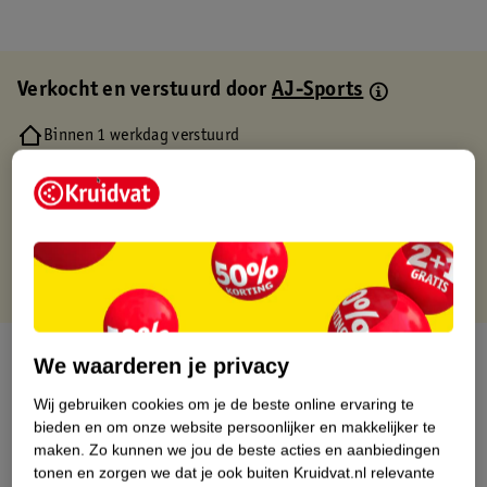
Verkocht en verstuurd door
AJ-Sports
Binnen 1 werkdag verstuurd
Gratis thuisbezorgd
Gratis retourneren via verkooppartner.
Gratis punten met je Kruidvat kaart
Over dit product
We waarderen je privacy
Wij gebruiken cookies om je de beste online ervaring te
Productinformatie
bieden en om onze website persoonlijker en makkelijker te
maken.
Zo kunnen we jou de beste acties en aanbiedingen
Etiketinformatie
tonen en zorgen we dat je ook buiten Kruidvat.nl relevante