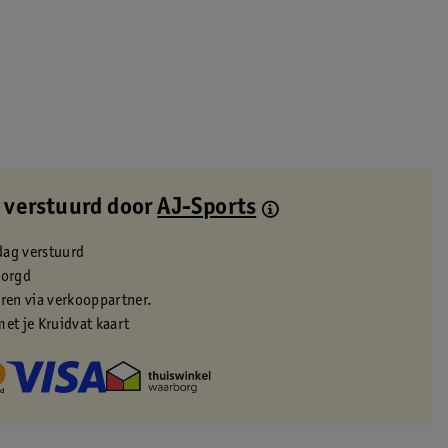
 verstuurd door
AJ-Sports
dag verstuurd
zorgd
eren via verkooppartner.
met je Kruidvat kaart