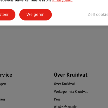
gegevens verwerken lees je in ons
Privacybeleid
.
zijn tegen de intensiteit van competitieve
pteer
Weigeren
Zelf cooki
nding met het gewicht, wat je
chouderspieren effectief te versterken
unen, wat zorgt voor een universele en
e ondersteunen en je persoonlijke records
rvice
Over Kruidvat
ateriaal met anti-slip eigenschappen en een
agen
Over Kruidvat
Verkopen via Kruidvat
eren
Pers
Winkelformule