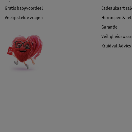
We bieden op dit product standaard 2 jaar garantie.
Gratis babyvoordeel
Cadeaukaart sal
EAN code:8721008150079
Veelgestelde vragen
Herroepen & re
Garantie
Veiligheidswaa
Kruidvat Advies