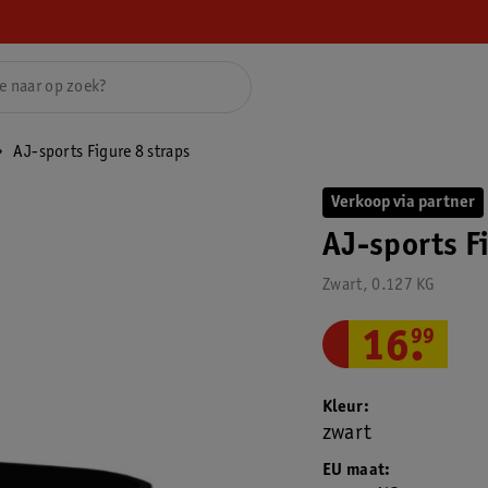
AJ-sports Figure 8 straps
Verkoop via partner
AJ-sports F
Zwart, 0.127 KG
16
.
99
Kleur
zwart
EU maat