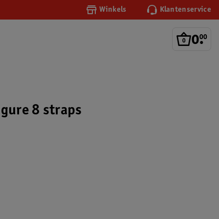
Winkels
Klantenservice
0
.
00
igure 8 straps