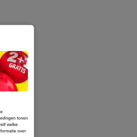
te
iedingen tonen
zelf welke
formatie over