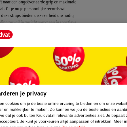
reeft naar een ongeëvenaarde grip en maximale
t. Of je nu je persoonlijke records wilt
, deze straps bieden de zekerheid die nodig
aling terwijl je gericht werkt aan je sportieve
vermoeidheid te overwinnen op weg naar
loer van de gym.
en robuuste constructie, wat zorgt voor een
kzij het slimme ontwerp wordt de druk
nden vermindert en blessures in eigen huis
belastingen op de vloer, terwijl de one-size-
omfortabele en nauwsluitende pasvorm. Of je
core.
dersteuning die nodig is voor een
rderen je privacy
ken cookies om je de beste online ervaring te bieden en om onze websi
er en makkelijker te maken.
Zo kunnen we jou de beste acties en aanb
rkomen, zodat je de focus volledig op de lift
e dat je ook buiten Kruidvat.nl relevante advertenties ziet.
Je bepaalt 
accepteert.
Je kunt je voorkeuren altijd aanpassen of intrekken.
Meer in
olsen, essentieel voor het beschermen van je