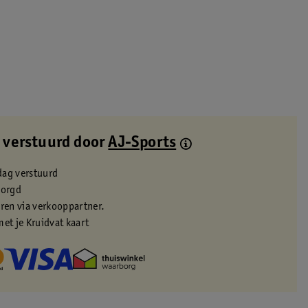
 verstuurd door
AJ-Sports
dag verstuurd
zorgd
eren via verkooppartner.
met je Kruidvat kaart