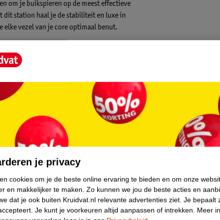
en om je buikspieren op de meest effectieve
dit station haal je de stabiliteit en luxe in
e elke vezel van je core optimaal benut.
en duurzaamheid dankzij de hoogwaardige
nomische vorm geniet je van extra
omen en je volledig te focussen op je
e deze veelzijdige mat overal mee naartoe
eik is.
l te isoleren en te trainen voor een
core.
g om overbelasting tijdens explosieve sit-
rderen je privacy
ken cookies om je de beste online ervaring te bieden en om onze websi
als Russian twists en leg raises, passend bij
er en makkelijker te maken.
Zo kunnen we jou de beste acties en aanb
e dat je ook buiten Kruidvat.nl relevante advertenties ziet.
Je bepaalt 
en kunstleer, waardoor de mat jarenlang in
accepteert.
Je kunt je voorkeuren altijd aanpassen of intrekken.
Meer in