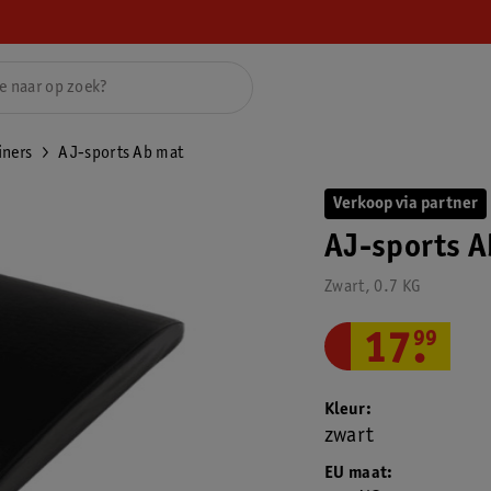
iners
AJ-sports Ab mat
Verkoop via partner
AJ-sports A
Zwart, 0.7 KG
17
.
99
Kleur
zwart
EU maat