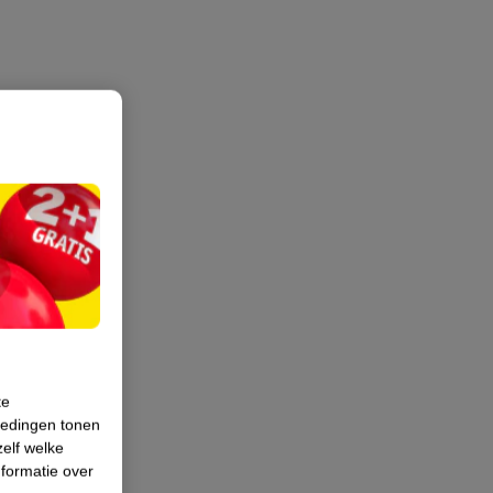
te
iedingen tonen
zelf welke
formatie over