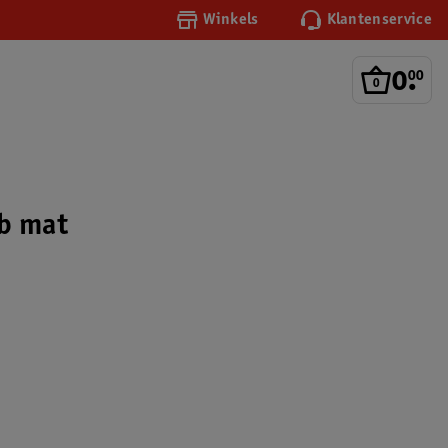
Winkels
Klantenservice
0
.
00
b mat