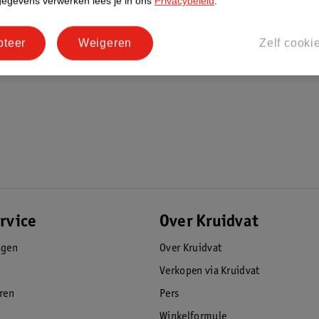
gegevens verwerken lees je in ons
Privacybeleid
.
te gebruiken tot een maximaal gewicht van
pteer
Weigeren
Zelf cooki
 de perfecte gym mat voor zowel
sterkende oefeningen op elk gewenst niveau.
rd in een tijdloze zwarte kleur.
 een zorgeloze en effectieve
rvice
Over Kruidvat
agen
Over Kruidvat
Verkopen via Kruidvat
eren
Pers
Winkelformule