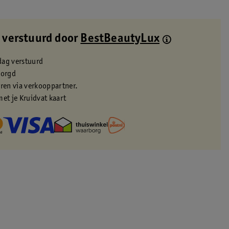
 verstuurd door
BestBeautyLux
dag verstuurd
zorgd
eren via verkooppartner.
met je Kruidvat kaart