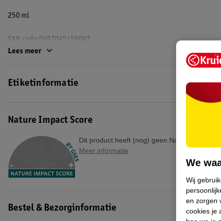
250 ml
EAN code:0697045159062
Lees meer
Etiketinformatie
Nature Impact Score
Dit product heeft (nog) geen Nature Impact S
Meer informatie
We waa
Wij gebrui
persoonlijk
en zorgen w
Bestel & Bezorginformatie
cookies je 