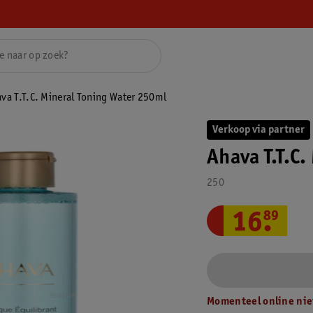
va T.T.C. Mineral Toning Water 250ml
Verkoop via partner
Ahava T.T.C
250
16
.
89
Momenteel online nie