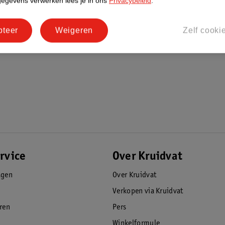
gegevens verwerken lees je in ons
Privacybeleid
.
pteer
Weigeren
Zelf cooki
rvice
Over Kruidvat
agen
Over Kruidvat
Verkopen via Kruidvat
eren
Pers
Winkelformule