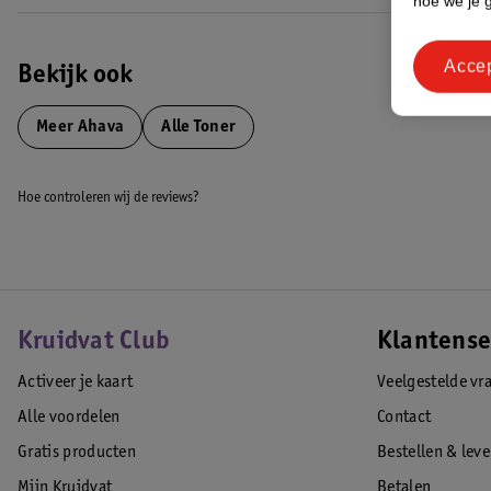
hoe we je 
Acce
Bekijk ook
Meer
Ahava
Alle Toner
Hoe controleren wij de reviews?
Kruidvat Club
Klantense
Activeer je kaart
Veelgestelde vr
Alle voordelen
Contact
Gratis producten
Bestellen & lev
Mijn Kruidvat
Betalen