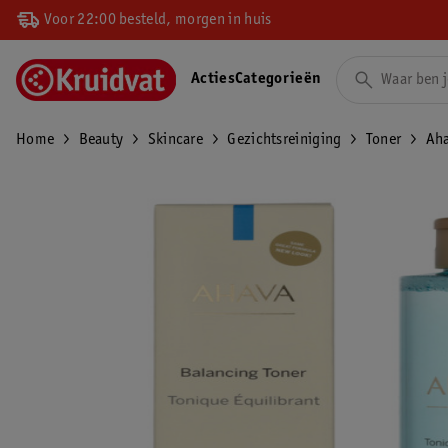
Voor 22:00 besteld, morgen in huis
Acties
Categorieën
Home
Beauty
Skincare
Gezichtsreiniging
Toner
Aha