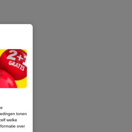
te
iedingen tonen
zelf welke
formatie over