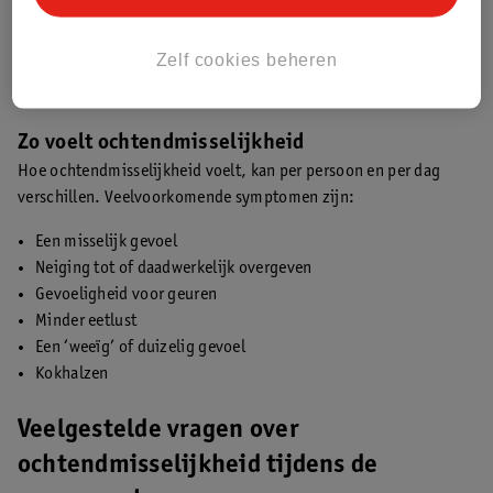
Krijg je na week 12 pas last van misselijkheid en overgeven?
Neem dan contact op met je huisarts. Er kan dan namelijk een
Zelf cookies beheren
andere oorzaak zijn, bijvoorbeeld een probleem met je maag of
darmen (
2
).
Zo voelt ochtendmisselijkheid
Hoe ochtendmisselijkheid voelt, kan per persoon en per dag
verschillen. Veelvoorkomende symptomen zijn:
Een misselijk gevoel
Neiging tot of daadwerkelijk overgeven
Gevoeligheid voor geuren
Minder eetlust
Een ‘weeïg’ of duizelig gevoel
Kokhalzen
Veelgestelde vragen over
ochtendmisselijkheid tijdens de