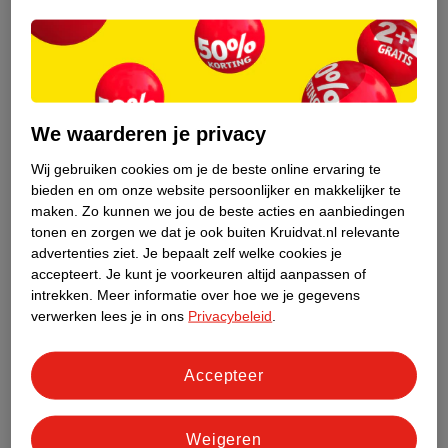
Oorzaak van ochtendmisselijkheid
Het is niet helemaal duidelijk waardoor het komt dat je misselijk
bent tijdens de zwangerschap. Waarschijnlijk spelen hormonen
een rol. Ook ben je gevoeliger voor geuren. We weten dat de
kans groter is dat je last krijgt van ochtendmisselijkheid als (2):
We waarderen je privacy
Je in een vorige zwangerschap ook
misselijk
was
Wij gebruiken cookies om je de beste online ervaring te
Je moe bent
bieden en om onze website persoonlijker en makkelijker te
Vrouwen in je familie er ook last van hebben (gehad)
maken.
Zo kunnen we jou de beste acties en aanbiedingen
Je veel zwangerschapshormoon hebt, bijvoorbeeld omdat je
tonen en zorgen we dat je ook buiten Kruidvat.nl relevante
in verwachting bent van een tweeling
advertenties ziet.
Je bepaalt zelf welke cookies je
accepteert.
Je kunt je voorkeuren altijd aanpassen of
Zolang duurt ochtendmisselijkheid
intrekken.
Meer informatie over hoe we je gegevens
Bij de meeste vrouwen gaat ochtendmisselijkheid over rond het
verwerken lees je in ons
Privacybeleid
.
einde van het eerste trimester, na week 12. Sommige vrouwen
zijn langer misselijk of hebben er af en toe last van gedurende de
Accepteer
hele zwangerschap. 90% van de vrouwen is na week 20 van de
zwangerschap niet meer misselijk.
Weigeren