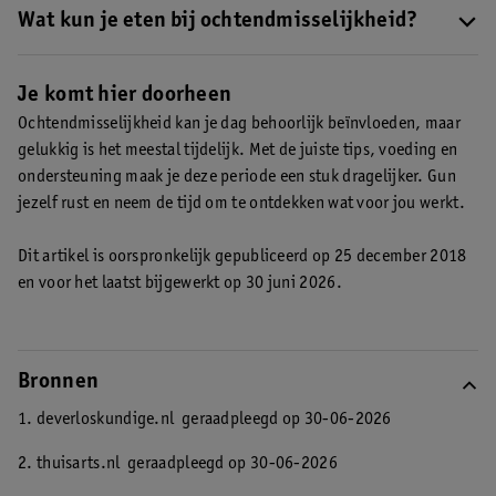
soms met de neiging om over te geven en minder eetlust.
Wat kun je eten bij ochtendmisselijkheid?
Bij ochtendmisselijkheid kun je het beste lichte producten eten
zoals crackers, beschuit of fruit die je goed kunt verdragen.
Je komt hier doorheen
Ontdek hier meer tips over wat je kunt doen bij
Ochtendmisselijkheid kan je dag behoorlijk beïnvloeden, maar
ochtendmisselijkheid
.
gelukkig is het meestal tijdelijk. Met de juiste tips, voeding en
ondersteuning maak je deze periode een stuk dragelijker. Gun
jezelf rust en neem de tijd om te ontdekken wat voor jou werkt.
Dit artikel is oorspronkelijk gepubliceerd op 25 december 2018
en voor het laatst bijgewerkt op 30 juni 2026.
Bronnen
1. deverloskundige.nl
geraadpleegd op 30-06-2026
2. thuisarts.nl
geraadpleegd op 30-06-2026