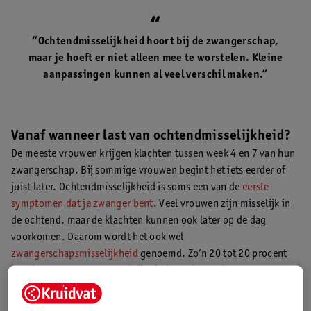
“Ochtendmisselijkheid hoort bij de zwangerschap,
maar je hoeft er niet alleen mee te worstelen. Kleine
aanpassingen kunnen al veel verschil maken.“
Vanaf wanneer last van ochtendmisselijkheid?
De meeste vrouwen krijgen klachten tussen week 4 en 7 van hun
zwangerschap. Bij sommige vrouwen begint het iets eerder of
juist later. Ochtendmisselijkheid is soms een van de
eerste
symptomen dat je zwanger bent
. Veel vrouwen zijn misselijk in
de ochtend, maar de klachten kunnen ook later op de dag
voorkomen. Daarom wordt het ook wel
zwangerschapsmisselijkheid
genoemd. Zo’n 20 tot 20 procent
van de zwangere vrouwen krijgt helemaal geen last van
ochtendmisselijkheid (
3
).