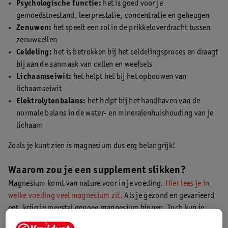
Psychologische functie:
het is goed voor je
gemoedstoestand, leerprestatie, concentratie en geheugen
Zenuwen:
het speelt een rol in de prikkeloverdracht tussen
zenuwcellen
Celdeling:
het is betrokken bij het celdelingsproces en draagt
bij aan de aanmaak van cellen en weefsels
Lichaamseiwit:
het helpt het bij het opbouwen van
lichaamseiwit
Elektrolytenbalans:
het helpt bij het handhaven van de
normale balans in de water- en mineralenhuishouding van je
lichaam
Zoals je kunt zien is magnesium dus erg belangrijk!
Waarom zou je een supplement slikken?
Magnesium komt van nature voor in je voeding.
Hier lees je in
welke voeding veel magnesium zit.
Als je gezond en gevarieerd
eet, krijg je meestal genoeg magnesium binnen. Toch kun je
ervoor kiezen om als aanvulling een supplement te nemen. Bij