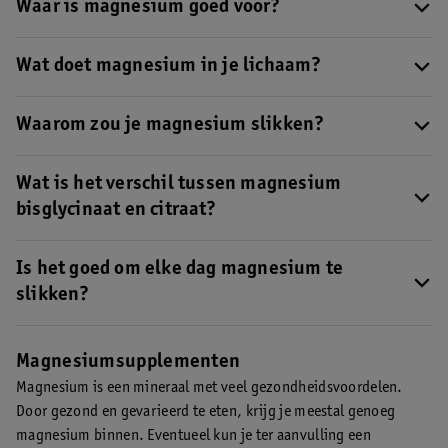
lichaam.
Waar is magnesium goed voor?
Magnesium is onder andere goed voor je spieren, botten en
tanden, maar het heeft nog veel meer functies.
Wat doet magnesium in je lichaam?
Magnesium heeft veel verschillende functies in je lichaam.
Waarom zou je magnesium slikken?
Als je gezond en gevarieerd eet, krijg je in principe voldoende
magnesium binnen. Je kunt ervoor kiezen om als aanvulling een
Wat is het verschil tussen magnesium
supplement te slikken.
bisglycinaat en citraat?
Magnesium komt voor in verschillende vormen. Dat heeft te
maken met scheikunde.
Is het goed om elke dag magnesium te
slikken?
Magnesiumsupplementen kun je slikken als aanvulling op je
voeding. Deze kun je elke dag gebruiken, maar houd je wel aan
Magnesiumsupplementen
de dosering op de verpakking. Te veel magnesium is niet goed
Magnesium is een mineraal met veel gezondheidsvoordelen.
voor je.
Door gezond en gevarieerd te eten, krijg je meestal genoeg
magnesium binnen. Eventueel kun je ter aanvulling een