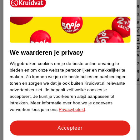
Pompoenpitten (handje, 25 gram)
134
45
Tofu (100 gram)
100
33
Chiazaad (handje, 25 gram)
84
28
Spinazie (gekookt, 100 gram)
77
26
Cashewnoten (handje, 25 gram)
67
22
Pure chocolade (75 gram)
67
22
We waarderen je privacy
Amandelen (handje, 25 gram)
58
19
Wij gebruiken cookies om je de beste online ervaring te
Avocado (1 middelgrote, ca. 200 gram)
52
17
bieden en om onze website persoonlijker en makkelijker te
Banaan (1 grote, ca. 165 gram)
46
15
maken.
Zo kunnen we jou de beste acties en aanbiedingen
Zwarte bonen (blik/glas, 100 gram)
42
14
tonen en zorgen we dat je ook buiten Kruidvat.nl relevante
advertenties ziet.
Je bepaalt zelf welke cookies je
Magnesium in bananen
accepteert.
Je kunt je voorkeuren altijd aanpassen of
intrekken.
Meer informatie over hoe we je gegevens
Je leest soms op internet dat er veel magnesium in een banaan
verwerken lees je in ons
Privacybeleid
.
zit. Dat is waar: in een grote banaan zit 46 milligram
magnesium. Daarmee staan bananen in de top 10
magnesiumrijke producten. Toch zijn er voedingsmiddelen waar
Accepteer
nog veel meer magnesium in zit, zoals pompoenpitten, tofu en