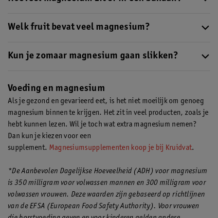
In een grote banaan zit 46 milligram magnesium. Dat is aardig
wat, maar er zijn voedingsmiddelen met nog meer magnesium.
Welk fruit bevat veel magnesium?
Bananen zijn relatief rijk aan magnesium vergeleken met ander
fruit.
Kun je zomaar magnesium gaan slikken?
Magnesiumsupplementen kun je nemen als aanvulling op je
voeding. Neem nooit meer dan de aanbevolen hoeveelheid op de
Voeding en magnesium
verpakking. Anders kan je te veel magnesium binnenkrijgen.
Als je gezond en gevarieerd eet, is het niet moeilijk om genoeg
magnesium binnen te krijgen. Het zit in veel producten, zoals je
hebt kunnen lezen. Wil je toch wat extra magnesium nemen?
Dan kun je kiezen voor een
supplement.
Magnesiumsupplementen koop je bij Kruidvat
.
*De Aanbevolen Dagelijkse Hoeveelheid (ADH) voor magnesium
is 350 milligram voor volwassen mannen en 300 milligram voor
volwassen vrouwen. Deze waarden zijn gebaseerd op richtlijnen
van de EFSA (European Food Safety Authority). Voor vrouwen
die borstvoeding geven en voor kinderen gelden andere