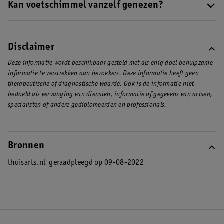
douches, zwembaden en andere ruimtes waar veel mensen op
Kan voetschimmel vanzelf genezen?
blote voeten lopen.
• Witte schilfers;
Voetschimmel gaat niet vanzelf weg. Je moet deze altijd
• Kloofjes;
behandelen.
• Een andere kleur dan je huidskleur;
Disclaimer
• Geurende voeten;
Deze informatie wordt beschikbaar gesteld met als enig doel behulpzame
• Jeuk en een branderig gevoel op deze plekken?
informatie te verstrekken aan bezoekers. Deze informatie heeft geen
therapeutische of diagnostische waarde. Ook is de informatie niet
Dan kun je last hebben van voetschimmel.
bedoeld als vervanging van diensten, informatie of gegevens van artsen,
specialisten of andere gediplomeerden en professionals.
Bronnen
thuisarts.nl
geraadpleegd op 09-08-2022