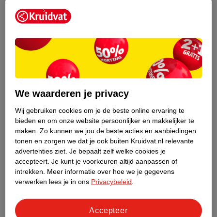
We waarderen je privacy
Wij gebruiken cookies om je de beste online ervaring te
bieden en om onze website persoonlijker en makkelijker te
Wat kun je doen bij voetschimmel?
maken.
Zo kunnen we jou de beste acties en aanbiedingen
Wat helpt bij voetschimmel en hoe verklein je de kans om het te
tonen en zorgen we dat je ook buiten Kruidvat.nl relevante
krijgen? Wij geven je 6 tips:
advertenties ziet.
Je bepaalt zelf welke cookies je
accepteert.
Je kunt je voorkeuren altijd aanpassen of
Droog je voeten goed af, vooral tussen je tenen.
intrekken.
Meer informatie over hoe we je gegevens
Gebruik voor de plek waar voetschimmel zit een andere
verwerken lees je in ons
Privacybeleid
.
handdoek dan voor de rest van je lichaam.
Trek elke dag schone sokken aan, het liefst van katoen.
Accepteer
Was je voeten zonder zeep. Wil je toch zeep gebruiken? Spoel