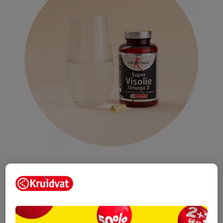
Algenolie: een plantaardig alternatief voor
visolie
Gebruik je liever geen dierlijke producten? Dan is er een
alternatief: algenolie. Algen bevatten namelijk van nature DHA.