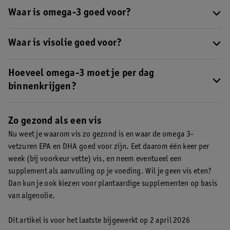
voornamelijk in vette vissoorten. De aanbeveling is dan ook om
Waar is omega-3 goed voor?
minimaal één keer per week te eten. Ook kun je capsules met
De omega 3-vetzuren eicosapentaeenzuur (EPA) en
visolie gebruiken. Gebruik je liever geen dierlijke producten?
docosahexaeenzuur (DHA) hebben verschillende
Waar is visolie goed voor?
Lees dan over het
plantaardige alternatief voor visolie.
gezondheidseffecten. Zo is DHA vanaf 250 mg per dag goed
De aanbeveling is om één keer per week vette vis te eten. Vis eten
voor de hersenen.
Lees meer over de gezondheidseffecten van
is vooral belangrijk omdat het de vetzuren eicosapentaeenzuur
Hoeveel omega-3 moet je per dag
omega 3.
(EPA) en docosahexaeenzuur (DHA) bevat. Een dagelijkse
binnenkrijgen?
inname van 250 mg EPA en DHA is bijvoorbeeld goed voor je
De aanbeveling is om omega 3 via voeding binnen te krijgen
hart.
Lees meer over visolie en omega 3-vetzuren.
door één keer per week vette vis te eten. Als je geen
Zo gezond als een vis
visliefhebber bent of om een andere reden geen vis wilt eten
,
Nu weet je waarom vis zo gezond is en waar de omega 3-
kun je ook kiezen voor
capsules met visolie of algenolie.
vetzuren EPA en DHA goed voor zijn. Eet daarom één keer per
week (bij voorkeur vette) vis, en neem eventueel een
supplement als aanvulling op je voeding. Wil je geen vis eten?
Dan kun je ook kiezen voor plantaardige supplementen op basis
van algenolie.
Dit artikel is voor het laatste bijgewerkt op 2 april 2026