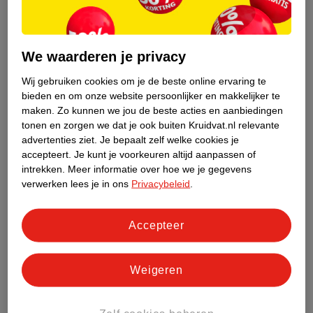
In de natuur eten vissen deze algen, de algen zijn daarmee een
bron van DHA voor de vissen. Als je geen vis wilt eten en geen
visolie wilt gebruiken, maar wel DHA wilt binnenkrijgen kun je
We waarderen je privacy
vegan
omega 3-supplementen
gebruiken. De capsules zijn
geschikt voor vegetariërs en veganisten.
Wij gebruiken cookies om je de beste online ervaring te
bieden en om onze website persoonlijker en makkelijker te
maken.
Zo kunnen we jou de beste acties en aanbiedingen
Visolie tijdens de zwangerschap
tonen en zorgen we dat je ook buiten Kruidvat.nl relevante
De Gezondheidsraad adviseert zwangere vrouwen om twee keer
advertenties ziet.
Je bepaalt zelf welke cookies je
per week vis te eten, waarbij je vette vis en magere vis kunt
accepteert.
Je kunt je voorkeuren altijd aanpassen of
afwisselen(
1
). Als het niet mogelijk is om twee keer per week vis
intrekken.
Meer informatie over hoe we je gegevens
te eten tijdens de zwangerschap, kun je kiezen voor een
verwerken lees je in ons
Privacybeleid
.
supplement. Aan sommige
zwangerschapssupplementen
is
omega 3 toegevoegd.
Accepteer
Visolie bij kinderen
Voordat een kindje geboren is krijgt het via de moeder DHA
Weigeren
binnen, na de geboorte gebeurt dit via de borstvoeding. De
inname van DHA door de moeder draagt bij tot de normale