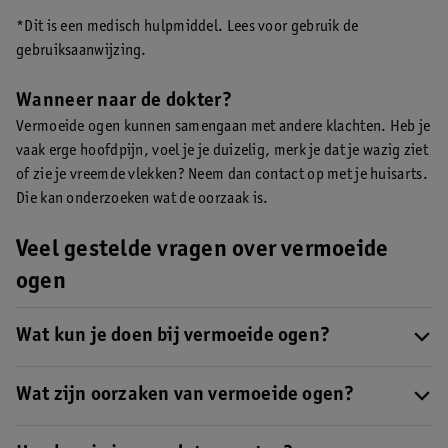
*Dit is een medisch hulpmiddel. Lees voor gebruik de
gebruiksaanwijzing.
Wanneer naar de dokter?
Vermoeide ogen kunnen samengaan met andere klachten. Heb je
vaak erge hoofdpijn, voel je je duizelig, merk je dat je wazig ziet
of zie je vreemde vlekken? Neem dan contact op met je huisarts.
Die kan onderzoeken wat de oorzaak is.
Veel gestelde vragen over vermoeide
ogen
Wat kun je doen bij vermoeide ogen?
Heb je last van vermoeide ogen? Geef dan je ogen zoveel
mogelijk rust. Neem regelmatig even pauze als je achter de
Wat zijn oorzaken van vermoeide ogen?
computer werkt. Meer weten?
Lees onze 8 tips bij vermoeide
Merk je dat je zware, droge of branderige ogen hebt? Dan kan
ogen
.