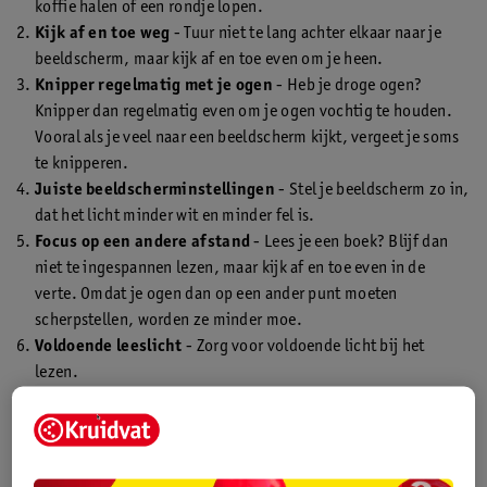
koffie halen of een rondje lopen.
Kijk af en toe weg
- Tuur niet te lang achter elkaar naar je
beeldscherm, maar kijk af en toe even om je heen.
Knipper regelmatig met je ogen
- Heb je droge ogen?
Knipper dan regelmatig even om je ogen vochtig te houden.
Vooral als je veel naar een beeldscherm kijkt, vergeet je soms
te knipperen.
Juiste beeldscherminstellingen
- Stel je beeldscherm zo in,
dat het licht minder wit en minder fel is.
Focus op een andere afstand
- Lees je een boek? Blijf dan
niet te ingespannen lezen, maar kijk af en toe even in de
verte. Omdat je ogen dan op een ander punt moeten
scherpstellen, worden ze minder moe.
Voldoende leeslicht
- Zorg voor voldoende licht bij het
lezen.
Juiste brilsterkte
- Klopt je brilsterkte niet? Ga dan langs bij
je opticien en laat je ogen opnieuw opmeten. Je sterkte kan
veranderen.
Goede luchtvochtigheid
- Zorg voor een goede