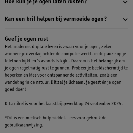
het zijn dat je ogen vermoeid zijn.
Hoe kun je je ogen laten rusten?
Lees hier meer over de
oorzaken van vermoeide ogen
.
Het is belangrijk om je ogen af en toe rust te geven, vooral als je
veel achter de computer werkt, tv kijkt of een boekt leest. Neem
Kan een bril helpen bij vermoeide ogen?
daarom regelmatig even pauze. Het kan ook helpen om af en toe
Heb je vaak vermoeide ogen en merk je dat je wazig ziet? Dan is
in de verte te kijken, zodat je ogen zich opnieuw scherpstellen.
het misschien tijd voor een (nieuwe) bril. Ga naar de opticien
Geef je ogen rust
Lees ook onze 8 tips bij vermoeide ogen
.
voor een oogmeting.
Het moderne, digitale leven is zwaar voor je ogen, zeker
wanneer je overdag achter de computer werkt, in de pauze op je
telefoon kijkt en ’s avonds tv kijkt. Daarom is het belangrijk om
je ogen regelmatig rust te gunnen. Probeer je beeldschermtijd te
beperken en kies voor ontspannende activiteiten, zoals een
wandeling in de natuur. Dit zal je lichaam, je geest én je ogen
goed doen!
Dit artikel is voor het laatst bijgewerkt op 24 september 2025.
*Dit is een medisch hulpmiddel. Lees voor gebruik de
gebruiksaanwijzing.