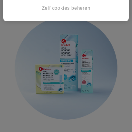
oogampullen* of een oogdouche*. Dit kan je moeie ogen
Zelf cookies beheren
verlichting geven!