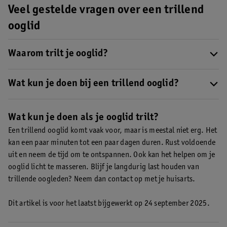
Veel gestelde vragen over een trillend
ooglid
Waarom trilt je ooglid?
Een trillend ooglid ontstaat door een overactieve hersenzenuw.
Dit kan verschillende oorzaken hebben, zoals vermoeidheid,
Wat kun je doen bij een trillend ooglid?
stress, ingespannen kijken of een allergie.
Lees meer over de
Een trillend ooglid gaat meestal binnen een paar minuten tot
oorzaak van een trillend ooglid
.
dagen over. Neem voldoende rust, probeer te ontspannen en
Wat kun je doen als je ooglid trilt?
masseer je ooglid zachtjes.
Lees hier wat je nog meer kunt doen
Een trillend ooglid komt vaak voor, maar is meestal niet erg. Het
bij een trillend ooglid
.
kan een paar minuten tot een paar dagen duren. Rust voldoende
uit en neem de tijd om te ontspannen. Ook kan het helpen om je
ooglid licht te masseren. Blijf je langdurig last houden van
trillende oogleden? Neem dan contact op met je huisarts.
Dit artikel is voor het laatst bijgewerkt op 24 september 2025.