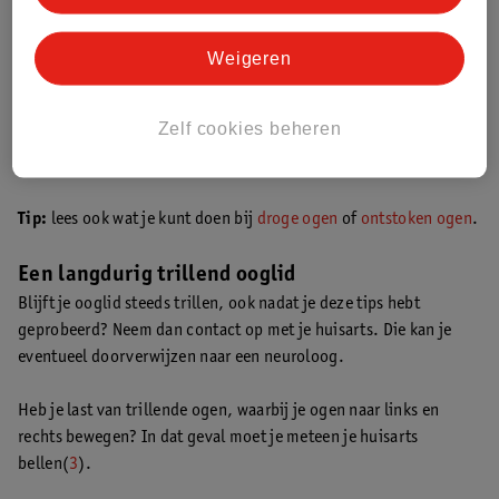
Weigeren
Zelf cookies beheren
Tip:
lees ook wat je kunt doen bij
droge ogen
of
ontstoken ogen
.
Een langdurig trillend ooglid
Blijft je ooglid steeds trillen, ook nadat je deze tips hebt
geprobeerd? Neem dan contact op met je huisarts. Die kan je
eventueel doorverwijzen naar een neuroloog.
Heb je last van trillende ogen, waarbij je ogen naar links en
rechts bewegen? In dat geval moet je meteen je huisarts
bellen(
3
).