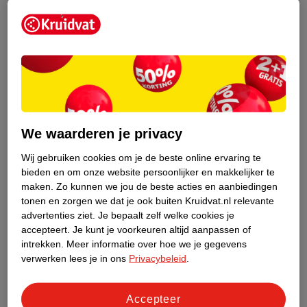
even pauze.
Probeer te ontspannen
om
stress
te verminderen.
Ontspanningsoefeningen kunnen daarbij helpen.
Masseren
: soms kan het helpen om je ooglid voorzichtig te
masseren.
Oogdruppels
: heb je droge ogen doordat je veel moet
knipperen? Dan kun je
oogdruppels
gebruiken om je ogen te
bevochtigen.
Let op:
dit helpt niet om het trillen minder te
We waarderen je privacy
maken.
Wij gebruiken cookies om je de beste online ervaring te
bieden en om onze website persoonlijker en makkelijker te
maken.
Zo kunnen we jou de beste acties en aanbiedingen
tonen en zorgen we dat je ook buiten Kruidvat.nl relevante
advertenties ziet.
Je bepaalt zelf welke cookies je
accepteert.
Je kunt je voorkeuren altijd aanpassen of
intrekken.
Meer informatie over hoe we je gegevens
verwerken lees je in ons
Privacybeleid
.
Accepteer