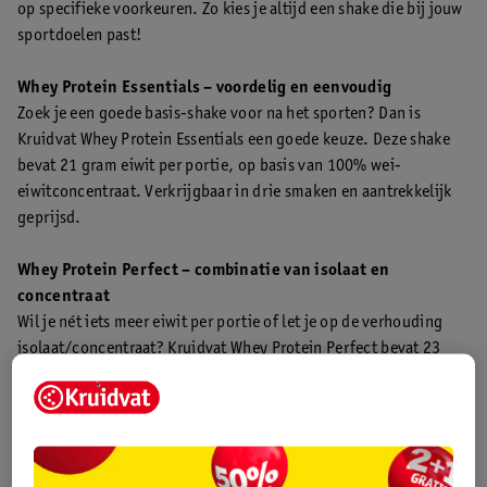
op specifieke voorkeuren. Zo kies je altijd een shake die bij jouw
sportdoelen past!
Whey Protein Essentials – voordelig en eenvoudig
Zoek je een goede basis-shake voor na het sporten? Dan is
Kruidvat Whey Protein Essentials een goede keuze. Deze shake
bevat 21 gram eiwit per portie, op basis van 100% wei-
eiwitconcentraat. Verkrijgbaar in drie smaken en aantrekkelijk
geprijsd.
Whey Protein Perfect – combinatie van isolaat en
concentraat
Wil je nét iets meer eiwit per portie of let je op de verhouding
isolaat/concentraat? Kruidvat Whey Protein Perfect bevat 23
gram eiwit, met 60% isolaat en 40% concentraat. Een
gebalanceerde formule voor iedereen die regelmatig sport en
zijn eiwitinname wil ondersteunen. Verkrijgbaar in vier
verschillende smaken.