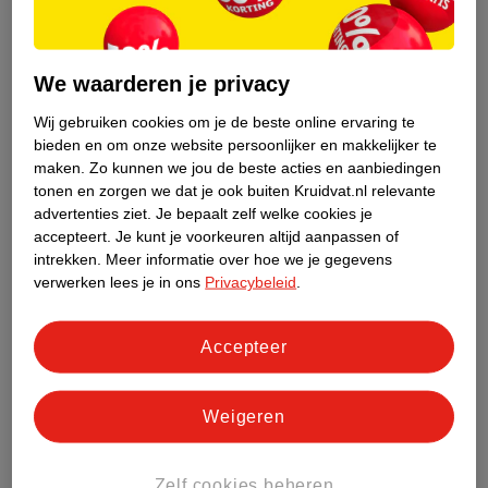
Whey Protein Specials – afgestemd op specifieke
voorkeuren
Wil je een shake met alleen isolaat of een combinatie met
We waarderen je privacy
koolhydraten? Dan past een product uit onze Specials-lijn goed
Wij gebruiken cookies om je de beste online ervaring te
bij jou:
bieden en om onze website persoonlijker en makkelijker te
Whey Protein Isolate:
100% isolaat, 24 gram eiwit per
maken.
Zo kunnen we jou de beste acties en aanbiedingen
tonen en zorgen we dat je ook buiten Kruidvat.nl relevante
portie.
advertenties ziet.
Je bepaalt zelf welke cookies je
Mass Gainer:
combinatie van eiwitten (20 gram) en
accepteert.
Je kunt je voorkeuren altijd aanpassen of
koolhydraten (24 gram) per portie, voor als je extra energie
intrekken.
Meer informatie over hoe we je gegevens
wil toevoegen aan je voedingspatroon.
verwerken lees je in ons
Privacybeleid
.
Vegan Protein:
op basis van erwten- en rijsteiwit, zonder
dierlijke ingrediënten. Met 23 gram eiwit per portie een
Accepteer
volwaardig plantaardig alternatief.
Clear Whey:
frisse drank met 21 gram eiwit per portie, in de
smaken lemon en ice tea. Ideaal als je liever iets lichts en
Weigeren
fruitigs drinkt in plaats van een romige shake.
Wanneer neem je sportvoeding?
Zelf cookies beheren