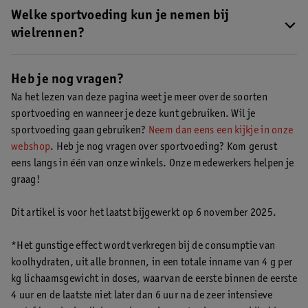
sportvoeding
.
principe alle voedingsstoffen mee binnen, ook als je sport. Als
Welke sportvoeding kun je nemen bij
je regelmatig heel intensief sport kun je ervoor kiezen je
wielrennen?
voedingspatroon aan te vullen met sportvoeding. Zo kunnen
Fietsen is een duursport. Als je langer dan een uur intensief
isotone dranken je uithoudingsvermogen bij duursport
wielrent kan het fijn zijn om een isotone sportdrank te
Heb je nog vragen?
bevorderen en de opname van water vergroten tijdens
gebruiken. Isotone dranken bevorderen het
lichamelijke inspanning. En sportvoeding met veel eiwitten kan
Na het lezen van deze pagina weet je meer over de soorten
uithoudingsvermogen bij duursport. Ook vergroten ze de
spierherstel na een intensieve training ondersteunen.
sportvoeding en wanneer je deze kunt gebruiken. Wil je
Lees meer
opname van water tijdens je training. Lees meer over
over de soorten sportvoeding
sportvoeding gaan gebruiken?
.
Neem dan eens een kijkje in onze
sportvoeding bij duursport
.
webshop
. Heb je nog vragen over sportvoeding? Kom gerust
eens langs in één van onze winkels. Onze medewerkers helpen je
graag!
Dit artikel is voor het laatst bijgewerkt op 6 november 2025.
*Het gunstige effect wordt verkregen bij de consumptie van
koolhydraten, uit alle bronnen, in een totale inname van 4 g per
kg lichaamsgewicht in doses, waarvan de eerste binnen de eerste
4 uur en de laatste niet later dan 6 uur na de zeer intensieve