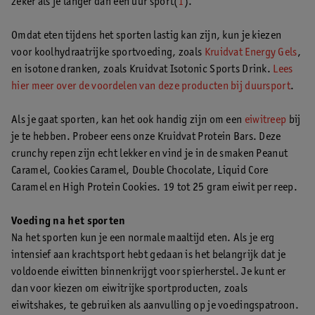
zeker als je langer dan een uur sport(
1
).
Omdat eten tijdens het sporten lastig kan zijn, kun je kiezen
voor koolhydraatrijke sportvoeding, zoals
Kruidvat Energy Gels
,
en isotone dranken, zoals Kruidvat Isotonic Sports Drink.
Lees
hier meer over de voordelen van deze producten bij duursport
.
Als je gaat sporten, kan het ook handig zijn om een
eiwitreep
bij
je te hebben. Probeer eens onze Kruidvat Protein Bars. Deze
crunchy repen zijn echt lekker en vind je in de smaken Peanut
Caramel, Cookies Caramel, Double Chocolate, Liquid Core
Caramel en High Protein Cookies. 19 tot 25 gram eiwit per reep.
Voeding na het sporten
Na het sporten kun je een normale maaltijd eten. Als je erg
intensief aan krachtsport hebt gedaan is het belangrijk dat je
voldoende eiwitten binnenkrijgt voor spierherstel. Je kunt er
dan voor kiezen om eiwitrijke sportproducten, zoals
eiwitshakes, te gebruiken als aanvulling op je voedingspatroon.