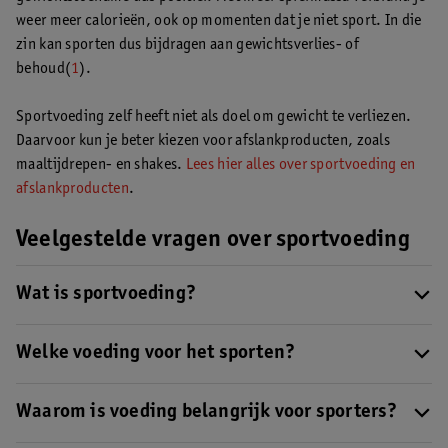
weer meer calorieën, ook op momenten dat je niet sport. In die
zin kan sporten dus bijdragen aan gewichtsverlies- of
behoud(
1
).
Sportvoeding zelf heeft niet als doel om gewicht te verliezen.
Daarvoor kun je beter kiezen voor afslankproducten, zoals
maaltijdrepen- en shakes.
Lees hier alles over sportvoeding en
afslankproducten
.
Veelgestelde vragen over sportvoeding
Wat is sportvoeding?
Sportvoeding is een verzamelnaam voor voedingsmiddelen die
speciaal gemaakt zijn om
Welke voeding voor het sporten?
voor, tijdens of na het sporten
te
gebruiken. Ze bevatten bijvoorbeeld koolhydraten voor energie
Dit hangt ervan af welke sport je beoefent en hoe intensief je dit
tijdens het sporten of eiwitten ter ondersteuning van het
doet. Als je meer dan een uur gaat hardlopen kun je bijvoorbeeld
Waarom is voeding belangrijk voor sporters?
spierherstel na fysieke inspanning. Ze zijn bedoeld als
een isotone sportdrank gebruiken. Lees meer over de
soorten
Een gezond voedingspatroon is het belangrijkst, daar krijg je in
aanvulling op een gezond voedingspatroon.