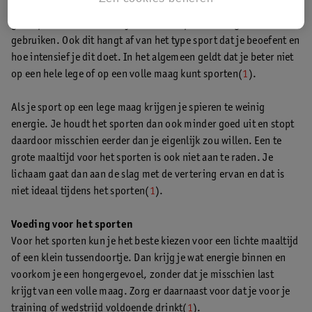
Je vraagt je misschien af wanneer je het beste kunt eten als je
gaat sporten, of wanneer je het beste sportvoeding kunt
gebruiken. Ook dit hangt af van het type sport dat je beoefent en
hoe intensief je dit doet. In het algemeen geldt dat je beter niet
op een hele lege of op een volle maag kunt sporten(
1
).
Als je sport op een lege maag krijgen je spieren te weinig
energie. Je houdt het sporten dan ook minder goed uit en stopt
daardoor misschien eerder dan je eigenlijk zou willen. Een te
grote maaltijd voor het sporten is ook niet aan te raden. Je
lichaam gaat dan aan de slag met de vertering ervan en dat is
niet ideaal tijdens het sporten(
1
).
Voeding voor het sporten
Voor het sporten kun je het beste kiezen voor een lichte maaltijd
of een klein tussendoortje. Dan krijg je wat energie binnen en
voorkom je een hongergevoel, zonder dat je misschien last
krijgt van een volle maag. Zorg er daarnaast voor dat je voor je
training of wedstrijd voldoende drinkt(
1
).