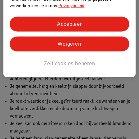
verwerken lees je in ons
Privacybeleid
.
Accepteer
Oorzaken van snurken
Snurken kan allerlei oorzaken hebben. Een aantal heb je al
Weigeren
voorbij zien komen in onze tips, maar voor de volledigheid
sommen we de belangrijkste oorzaken nog een keer op:
Zelf cookies beheren
Je slaapt op je rug waardoor je spieren ontspannen en zachte
delen van je gehemelte, waaronder je huig en tong, naar
achteren glijden. Hierdoor wordt je keel nauwer.
Je gehemelte, huig en keel zijn slapper door bijvoorbeeld
alcohol of vermoeidheid.
Je rookt waardoor je keel geïrriteerd raakt, de wanden van je
keelholte verdikken en de doorgang van je luchtwegen
vernauwen.
Je keel kan ook geïrriteerd raken door bijvoorbeeld brandend
maagzuur.
Je hebt een lang, slap gehemelte of een lange, slappe huig.