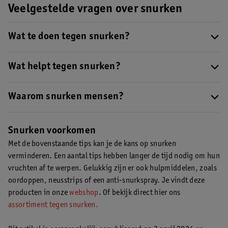
Veelgestelde vragen over snurken
Wat te doen tegen snurken?
Snurken kan de nachtrust van jou of je partner flink verstoren.
Ontdek hier
Wat helpt tegen snurken?
tips waarmee je het snurken kunt proberen te
verminderen of te voorkomen
, bijvoorbeeld: slaap niet op je
Drink je alcohol of rook je? Stop hiermee. Stop ook met het
rug, drink geen alcohol en stop met roken.
gebruik van slaapmiddelen en slaap niet op je rug. Ook
Waarom snurken mensen?
overgewicht kan een oorzaak zijn van snurken, dus win bij je
Snurken kan allerlei
oorzaken
hebben, bijvoorbeeld doordat je
huisarts advies in over verantwoord afvallen. Daarnaast zijn er
op je rug ligt. Hierdoor ontspannen je spieren en glijden zachte
Snurken voorkomen
hulpmiddelen, zoals
oordoppen
en
neusstrips
, die kunnen
delen van je gehemelte (zoals je huig en tong) naar achteren. Je
Met de bovenstaande tips kan je de kans op snurken
helpen bij snurken of het tegengaan van de herrie van snurken.
keel wordt nauwer, waardoor je kan gaan snurken. Het
verminderen. Een aantal tips hebben langer de tijd nodig om hun
verslappen van deze spieren kan ook ontstaan door alcohol,
vruchten af te werpen. Gelukkig zijn er ook hulpmiddelen, zoals
vermoeidheid of slaapmiddelen.
Hier
lees je meer over deze en
oordoppen, neusstrips of een anti-snurkspray. Je vindt deze
andere oorzaken van snurken.
producten in onze
webshop
. Of bekijk direct hier ons
assortiment tegen snurken.