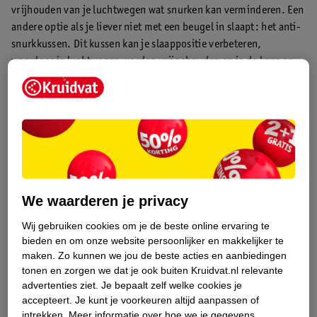
vrijhouden van je luchtwegen wat snurken kan verminderen. Een
andere optie als je liever niet met een beugel in slaapt: het anti-
snurkkussen. Dit kussen kan je slaappositie verbeteren,
waardoor je luchtwegen worden vrijgehouden en je de kans op
snurken verkleint.
We waarderen je privacy
Wij gebruiken cookies om je de beste online ervaring te
bieden en om onze website persoonlijker en makkelijker te
maken.
Zo kunnen we jou de beste acties en aanbiedingen
tonen en zorgen we dat je ook buiten Kruidvat.nl relevante
advertenties ziet.
Je bepaalt zelf welke cookies je
accepteert.
Je kunt je voorkeuren altijd aanpassen of
intrekken.
Meer informatie over hoe we je gegevens