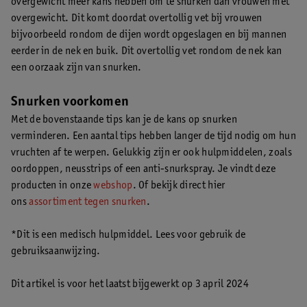
overgewicht meer kans hebben om te snurken dan vrouwen met
overgewicht. Dit komt doordat overtollig vet bij vrouwen
bijvoorbeeld rondom de dijen wordt opgeslagen en bij mannen
eerder in de nek en buik. Dit overtollig vet rondom de nek kan
een oorzaak zijn van snurken.
Snurken voorkomen
Met de bovenstaande tips kan je de kans op snurken
verminderen. Een aantal tips hebben langer de tijd nodig om hun
vruchten af te werpen. Gelukkig zijn er ook hulpmiddelen, zoals
oordoppen, neusstrips of een anti-snurkspray. Je vindt deze
producten in onze
webshop
. Of bekijk direct hier
ons
assortiment tegen snurken
.
*Dit is een medisch hulpmiddel. Lees voor gebruik de
gebruiksaanwijzing.
Dit artikel is voor het laatst bijgewerkt op 3 april 2024