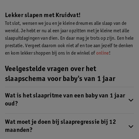
Lekker slapen met Kruidvat!
Tot slot, wensen we jou en je kleine dreumes alle slaap van de
wereld. Je hebt er nu al een jaar opzitten met je kleine met álle
slaapuitdagingen van dien. En daar mag je trots op zijn. Een hele
prestatie. Vergeet daarom ook niet af en toe aan jezelf te denken
en kom lekker shoppen bij ons in de winkel of
online
!
Veelgestelde vragen over het
slaapschema voor baby's van 1 jaar
Wat is het slaapritme van een baby van 1 jaar
oud?
Voorheen was het maximum aantal uren dat je baby overdag
wakker kon zijn ongeveer drie uur. Nu kunnen (sommige)
Wat moet je doen bij slaapregressie bij 12
kleintjes tussen de 2,5 tot soms zelfs 4 uur wakker zijn.
Lees in
maanden?
deze BLOG alles over het slaapritme en slaaptijd van een baby