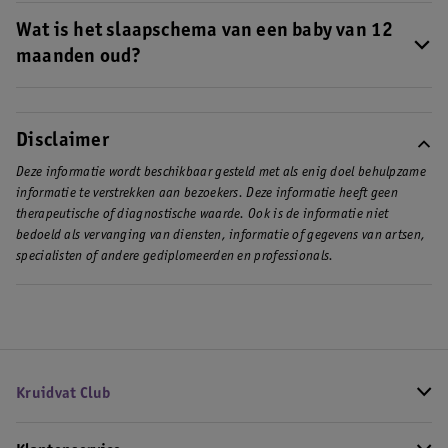
Slaapt je kleine onrustig? Rond de 12 maanden kan het zijn dat
van 10 maanden
.
je baby een slaapregressie doormaakt.
Wat is het slaapschema van een baby van 12
Lees in deze BLOG hoe je
hier goed mee om kunt gaan
.
maanden oud?
Het is belangrijk om te zorgen dat je kleine ‘s nachts en overdag
voldoende slaapt.
Bekijk in deze BLOG het slaapschema van een
baby van 12 maanden oud
.
Disclaimer
Deze informatie wordt beschikbaar gesteld met als enig doel behulpzame
informatie te verstrekken aan bezoekers. Deze informatie heeft geen
therapeutische of diagnostische waarde. Ook is de informatie niet
bedoeld als vervanging van diensten, informatie of gegevens van artsen,
specialisten of andere gediplomeerden en professionals.
Kruidvat Club