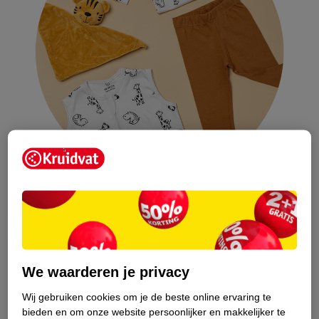
Korte dutjes.
Dutjes weigeren. Sommige koppige kindjes denken dat ze aan
één slaapje overdag genoeg hebben. Geloof ons: dat is niet
We waarderen je privacy
het geval.
’s Nachts weer vaker wakker zijn.
Wij gebruiken cookies om je de beste online ervaring te
bieden en om onze website persoonlijker en makkelijker te