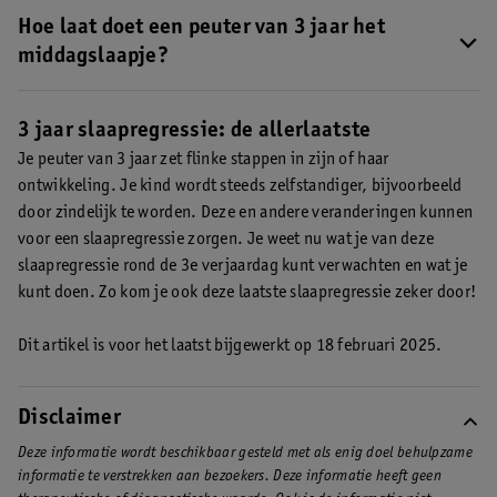
slaapregressie rond 3 jaar.
en 20.00 uur.
Hoe laat doet een peuter van 3 jaar het
middagslaapje?
Wanneer je peuter nog een middagslaapje doet, vindt dit meestal
net na de lunch plaats. Je kind gaat dan tussen 12.00 en 13.00
3 jaar slaapregressie: de allerlaatste
uur naar bed.
Je peuter van 3 jaar zet flinke stappen in zijn of haar
ontwikkeling. Je kind wordt steeds zelfstandiger, bijvoorbeeld
door zindelijk te worden. Deze en andere veranderingen kunnen
voor een slaapregressie zorgen. Je weet nu wat je van deze
slaapregressie rond de 3e verjaardag kunt verwachten en wat je
kunt doen. Zo kom je ook deze laatste slaapregressie zeker door!
Dit artikel is voor het laatst bijgewerkt op 18 februari 2025.
Disclaimer
Deze informatie wordt beschikbaar gesteld met als enig doel behulpzame
informatie te verstrekken aan bezoekers. Deze informatie heeft geen