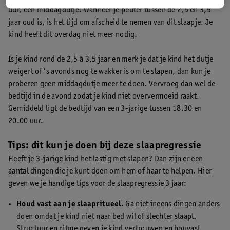
uur, een middagdutje. Wanneer je peuter tussen de 2,5 en 3,5
jaar oud is, is het tijd om afscheid te nemen van dit slaapje. Je
kind heeft dit overdag niet meer nodig.
Is je kind rond de 2,5 à 3,5 jaar en merk je dat je kind het dutje
weigert of ’s avonds nog te wakker is om te slapen, dan kun je
proberen geen middagdutje meer te doen. Vervroeg dan wel de
bedtijd in de avond zodat je kind niet oververmoeid raakt.
Gemiddeld ligt de bedtijd van een 3-jarige tussen 18.30 en
20.00 uur.
Tips: dit kun je doen bij deze slaapregressie
Heeft je 3-jarige kind het lastig met slapen? Dan zijn er een
aantal dingen die je kunt doen om hem of haar te helpen. Hier
geven we je handige tips voor de slaapregressie 3 jaar:
Houd vast aan je slaapritueel.
Ga niet ineens dingen anders
doen omdat je kind niet naar bed wil of slechter slaapt.
Structuur en ritme geven je kind vertrouwen en houvast.