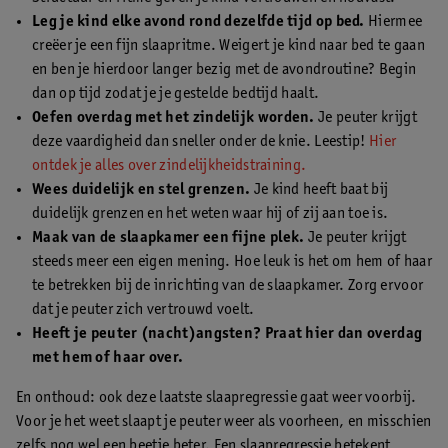
Leg je kind elke avond rond dezelfde tijd op bed.
Hiermee
creëer je een fijn slaapritme. Weigert je kind naar bed te gaan
en ben je hierdoor langer bezig met de avondroutine? Begin
dan op tijd zodat je je gestelde bedtijd haalt.
Oefen overdag met het zindelijk worden.
Je peuter krijgt
deze vaardigheid dan sneller onder de knie. Leestip!
Hier
ontdek je alles over zindelijkheidstraining.
Wees duidelijk en stel grenzen.
Je kind heeft baat bij
duidelijk grenzen en het weten waar hij of zij aan toe is.
Maak van de slaapkamer een fijne plek.
Je peuter krijgt
steeds meer een eigen mening. Hoe leuk is het om hem of haar
te betrekken bij de inrichting van de slaapkamer. Zorg ervoor
dat je peuter zich vertrouwd voelt.
Heeft je peuter (nacht)angsten? Praat hier dan overdag
met hem of haar over.
En onthoud: ook deze laatste slaapregressie gaat weer voorbij.
Voor je het weet slaapt je peuter weer als voorheen, en misschien
zelfs nog wel een beetje beter. Een slaapregressie betekent