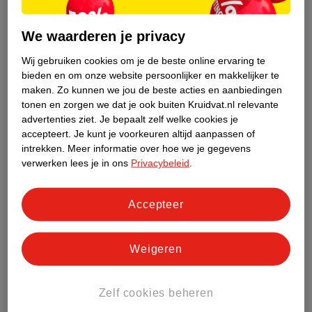
We waarderen je privacy
Wij gebruiken cookies om je de beste online ervaring te
Ineens het middagdutje weigeren;
bieden en om onze website persoonlijker en makkelijker te
’s Avonds niet naar bed willen;
maken.
Zo kunnen we jou de beste acties en aanbiedingen
Niet willen dat je weggaat wanneer je hem of haar naar bed
tonen en zorgen we dat je ook buiten Kruidvat.nl relevante
gebracht hebt;
advertenties ziet.
Je bepaalt zelf welke cookies je
’s Nachts wakker worden;
accepteert.
Je kunt je voorkeuren altijd aanpassen of
’s Morgens vroeger wakker worden;
intrekken.
Meer informatie over hoe we je gegevens
Last hebben van (nacht)angsten.
verwerken lees je in ons
Privacybeleid
.
Accepteer
Wanneer je kind niet ziek is of er een andere lichamelijke oorzaak
is voor het mindere slapen, dan zit je waarschijnlijk in de
slaapregressie. Vaak valt deze samen met het laten vallen van
Weigeren
het middagdutje.
Wel of geen middagdutje
Zelf cookies beheren
Dreumessen en peuters doen na de lunch, vanaf 12.00 of 13.00