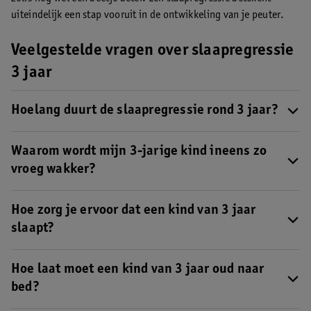
uiteindelijk een stap vooruit in de ontwikkeling van je peuter.
Veelgestelde vragen over slaapregressie
3 jaar
Hoelang duurt de slaapregressie rond 3 jaar?
Het verschilt per kind hoelang de slaapregressie duurt. Dit kan
enkele dagen tot een aantal weken zijn. Hier lees je alles over de
Waarom wordt mijn 3-jarige kind ineens zo
slaapregressie rond 3 à 3,5 jaar
.
vroeg wakker?
Wordt je peuter ineens elke ochtend vroeger dan normaal
wakker? Dan kan het zijn dat je in een
Hoe zorg je ervoor dat een kind van 3 jaar
slaapregressie
bent
beland.
slaapt?
Ritme en regelmaat zijn belangrijk. Houd daarom elke avond
dezelfde bedtijd en een vast slaapritueel aan. Dit geeft je peuter
Hoe laat moet een kind van 3 jaar oud naar
houvast en maakt het naar bed gaan en in slaap vallen
bed?
makkelijker. Meer weten?
Check dan onze tips bij een
De gemiddelde bedtijd voor een kind van 3 jaar ligt tussen 18.30