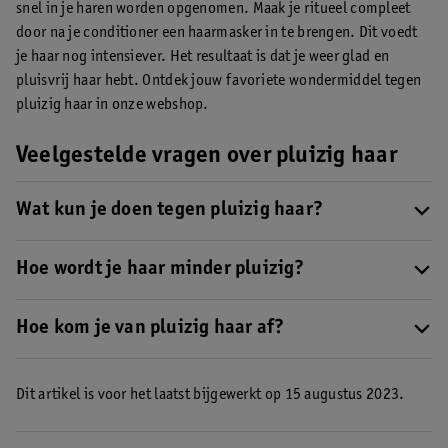
snel in je haren worden opgenomen. Maak je ritueel compleet
door na je conditioner een haarmasker in te brengen. Dit voedt
je haar nog intensiever. Het resultaat is dat je weer glad en
pluisvrij haar hebt. Ontdek jouw favoriete wondermiddel tegen
pluizig haar in onze webshop.
Veelgestelde vragen over pluizig haar
Wat kun je doen tegen pluizig haar?
Pluist je haar snel? Dan is het belangrijk om het goed te voeden.
Gebruik daarnaast een
Hoe wordt je haar minder pluizig?
grove kam of houten borstel
en droog het
af met een microvezelhanddoek.
Je maakt je haar minder pluizig door het goed te voeden. Pluizig
haar is namelijk vaak droog. Gebruik daarom altijd voedende en
Hoe kom je van pluizig haar af?
hydraterende haarproducten. Kies niet alleen voor shampoo en
Er bestaat geen wondermiddel tegen pluizig haar. Maar door het
conditioner, maar gebruik ook regelmatig een
haarmasker
.
goed te voeden, wordt het vaak wel minder pluizig. Kies voor
Dit artikel is voor het laatst bijgewerkt op 15 augustus 2023.
een hydraterende
shampoo
en
conditioner
en bescherm het
tegen de hitte van je föhn en stylingtools.