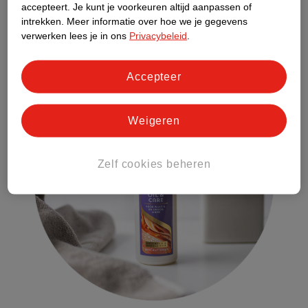
accepteert.
Je kunt je voorkeuren altijd aanpassen of
Een haarolie met
arganolie
of serum kan ook wonderen doen
intrekken.
Meer informatie over hoe we je gegevens
verwerken lees je in ons
Privacybeleid
.
voor je pluizige haar. Gebruik bijvoorbeeld
L’Oréal Paris Elvive
Extraordinary Oil
of
Andrélon Special Oil & Care serum
.
Accepteer
Weigeren
Zelf cookies beheren