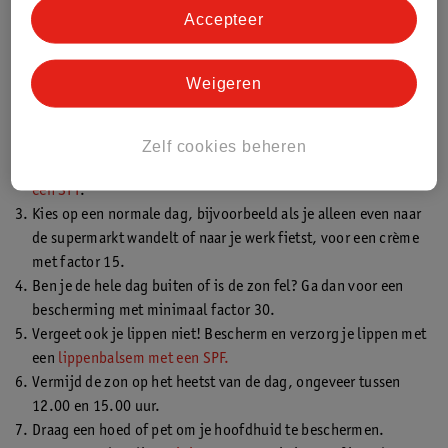
Pigmentvlekken horen bij het ouder worden, je kunt ze dus nooit
Accepteer
volledig voorkomen. Wel kan je het een en ander proberen om de
kans op pigmentvlekken te verkleinen. Deze tips geven we je
mee:
Weigeren
Ga niet te veel in de zon en smeer je in met zonbescherming.
Vergeet je geregeld zonbescherming op te smeren? Maak er
Zelf cookies beheren
dan een gewoonte van om een
dagcrème op te smeren met
een SPF
.
Kies op een normale dag, bijvoorbeeld als je alleen even naar
de supermarkt wandelt of naar je werk fietst, voor een crème
met factor 15.
Ben je de hele dag buiten of is de zon fel? Ga dan voor een
bescherming met minimaal factor 30.
Vergeet ook je lippen niet! Bescherm en verzorg je lippen met
een
lippenbalsem met een SPF.
Vermijd de zon op het heetst van de dag, ongeveer tussen
12.00 en 15.00 uur.
Draag een hoed of pet om je hoofdhuid te beschermen.