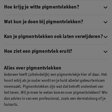
Pigmentvlekken zijn verkleuringen op je huid doordat de
aanmaak van pigmentcellen ontregeld is
Hoe krijg je witte pigmentvlekken?
. Dit zijn vaak donkere
vlekken (te veel pigment), maar kunnen ook witte vlekken (te
Witte pigmentvlekken ontstaan door een tekort aan pigment. Dit
weinig pigment) zijn.
kan het gevolg zijn van bijvoorbeeld een aandoening, maar ook
Wat kun je doen bij pigmentvlekken?
beschadigingen van je huid (zoals littekens).
Als je pigmentvlekken hebt kun je de zichtbaarheid proberen te
verminderen met bijvoorbeeld serums, oliën en crèmes, maar je
Kan je pigmentvlekken ook laten verwijderen?
kunt ze ook camoufleren met bijvoorbeeld foundation. Wil je
Pigmentvlekken kan je middels een medische peeling op
van ze af?
Dan kun je bepaalde pigmentvlekken laten
lasertherapie laten verwijderen.
Hoe ziet een pigmentvlek eruit?
Dit kan alleen door een
verwijderen door een specialist met behulp van lasertherapie of
professional worden gedaan.
Pigmentvlekken komen in verschillende kleuren en maten
. Zo
een medische peeling.
heb je donkere pigmentvlekken die meerder kleuren kunnen
Alles over pigmentvlekken
hebben, bijvoorbeeld lichtbruin, donkerbruin, zwart, grijs of
Iedereen heeft (uiteindelijk) een pigmentvlekje hier of daar. Het
blauw. Lichte pigmentvlekken kunnen licht schilferig of geheel
hoort erbij als je ouder wordt en je huid allerlei gebeurtenissen
wit zijn.
meemaakt. Pigmentvlekken zijn wat dat betreft onderdeel van
het leven. Wil je meer te weten komen over pigmentvlekken? Win
dan advies in van een professional, zoals een dermatoloog of je
huisarts.