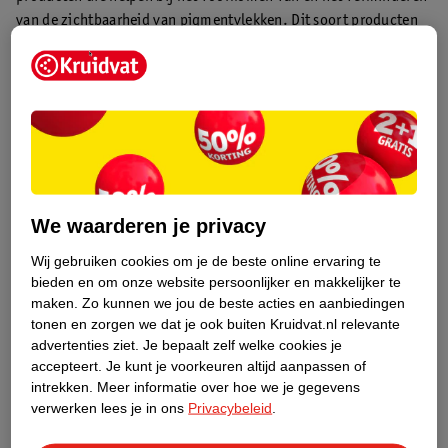
van de zichtbaarheid van pigmentvlekken. Dit soort producten
bevatten ingrediënten zoals niacinamide.
Je vindt deze producten in het schap
Pigmentverzorging.
Pigmentvlekken camoufleren
Wil je je pigmentvlekken camoufleren? Een doeltreffende manier
om een egalere teint te krijgen is door voor een foundation te
kiezen die geschikt is voor je huid. Dit kan je eventueel
We waarderen je privacy
aanvullen met een goed dekkende
concealer
. Als je liever iets
Wij gebruiken cookies om je de beste online ervaring te
lichters draagt dan foundation, is een BB cream een goed
bieden en om onze website persoonlijker en makkelijker te
alternatief.
maken.
Zo kunnen we jou de beste acties en aanbiedingen
tonen en zorgen we dat je ook buiten Kruidvat.nl relevante
Op zoek naar de beste foundation of concealer voor jouw
advertenties ziet.
Je bepaalt zelf welke cookies je
huid?
Bekijk hier het hele assortiment foundations en
accepteert.
Je kunt je voorkeuren altijd aanpassen of
concealers!
intrekken.
Meer informatie over hoe we je gegevens
verwerken lees je in ons
Privacybeleid
.
Pigmentvlekken voorkomen: 10 tips