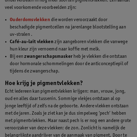
onderverdelen in nog meer soorten pigmentvlekken. Een aantal
veel voorkomende voorbeelden zijn:
Ouderdomsvlekken
die worden veroorzaakt door
beschadigde pigmentcellen na jarenlange blootstelling aan
uv-stralen .
Café-au-lait vlekken
zijn aangeboren vlekken die vanwege
hun kleur zijn vernoemd naar koffie met melk.
Bij een
zwangerschapsmasker
heb je vlekken die ontstaan
door hormonale schommelingen door de anticonceptiepil of
tijdens de zwangerschap.
Hoe krijg je pigmentvlekken?
Echt iedereen kan pigmentvlekken krijgen: man, vrouw, jong,
oud en alles daar tussenin. Sommige vlekjes ontstaan al op
jonge leeftijd of zelfs na de geboorte. Andere vlekken ontstaan
met de jaren. Zoals je ziet kan je dus simpelweg ‘pech’ hebben
met pigmentvlekken. Maar naast pech is er nog een andere grote
veroorzaker van deze vlekken: de zon. Zonlicht is namelijk de
belangrijkste aandrijver van de aanmaak van pigment. Door te