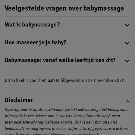
Veelgestelde vragen over babymassage
Wat is babymassage?
Bij een babymassage masseer je het lichaampje van je baby. Dit
werkt niet alleen rustgevend, maar stimuleert ook de
Hoe masseer je je baby?
spijsvertering en is goed voor de ontwikkeling van je kindje.
Hier vind je een handig
stappenplan voor het masseren van je
baby
Babymassage: vanaf welke leeftijd kan dit?
. Bekijk ook de video om te zien hoe je de
massagetechnieken toepast.
Je baby masseren kan al vanaf de geboorte. Maar omdat de
eerste weken van je baby al best intens zijn, is het beter om dit
Dit artikel is voor het laatste bijgewerkt op 22 november 2022.
pas te doen als je baby 4 tot 6 weken oud is.
Kijk ook hoe je baby op de massage reageert. Vindt hij of zij het
niet leuk? Stop er dan mee of ga door naar een ander
Disclaimer
lichaamsdeel.
Deze informatie wordt beschikbaar gesteld met als enig doel behulpzame
informatie te verstrekken aan bezoekers. Deze informatie heeft geen
therapeutische of diagnostische waarde. Ook is de informatie niet
bedoeld als vervanging van diensten, informatie of gegevens van artsen,