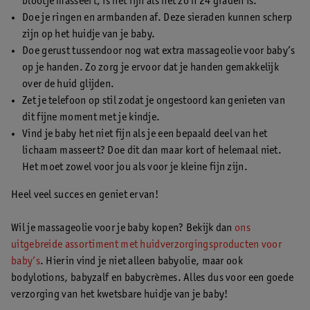
blootje masseert, is het fijn als het zo’n 24 graden is.
Doe je ringen en armbanden af. Deze sieraden kunnen scherp
zijn op het huidje van je baby.
Doe gerust tussendoor nog wat extra massageolie voor baby’s
op je handen. Zo zorg je ervoor dat je handen gemakkelijk
over de huid glijden.
Zet je telefoon op stil zodat je ongestoord kan genieten van
dit fijne moment met je kindje.
Vind je baby het niet fijn als je een bepaald deel van het
lichaam masseert? Doe dit dan maar kort of helemaal niet.
Het moet zowel voor jou als voor je kleine fijn zijn.
Heel veel succes en geniet ervan!
Wil je massageolie voor je baby kopen? Bekijk dan
ons
uitgebreide assortiment met huidverzorgingsproducten voor
baby’s
. Hierin vind je niet alleen babyolie, maar ook
bodylotions, babyzalf en babycrèmes. Alles dus voor een goede
verzorging van het kwetsbare huidje van je baby!