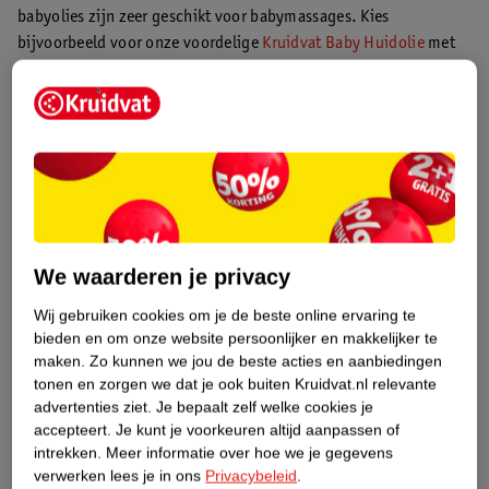
babyolies zijn zeer geschikt voor babymassages. Kies
bijvoorbeeld voor onze voordelige
Kruidvat Baby Huidolie
met
vitamine E, deze
Zwitsal Baby Huidolie
of de
parfumvrije
huidolie van Neutral
.
Je baby masseren: zo doe je dat
Zijn je en je baby er helemaal klaar voor? Dan is het nu tijd om
met de massage te beginnen. Dit doe je als volgt:
Leg je baby op een zachte ondergrond, zoals je bed of een
We waarderen je privacy
verschoonkussen. Kleed je kindje helemaal uit.
Pak wat babyolie en wrijf dit warm tussen je handen.
Wij gebruiken cookies om je de beste online ervaring te
Leg je hand op de borst van je baby en strijk naar de buik toe.
bieden en om onze website persoonlijker en makkelijker te
Herhaal dit een aantal keer. Geef op de borst niet te veel druk,
maken.
Zo kunnen we jou de beste acties en aanbiedingen
op de buik mag je wat steviger druk geven.
tonen en zorgen we dat je ook buiten Kruidvat.nl relevante
Houd met je linkerhand de beentjes tegen en beweeg met je
advertenties ziet.
Je bepaalt zelf welke cookies je
accepteert.
Je kunt je voorkeuren altijd aanpassen of
rechterhand met de klok mee over het buikje. Doe dit vrij
intrekken.
Meer informatie over hoe we je gegevens
stevig. Zo stimuleer je de darmen.
verwerken lees je in ons
Privacybeleid
.
Leg je handen bij de heupjes van je baby en ga met je