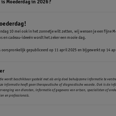
is Moederdag in 2026?
Moederdag in Nederland op zondag 10 mei.
Moederdag!
ondag 10 mei ook in het zonnetje wilt zetten, wij wensen je een fijne 
ps en cadeau-ideeën wordt het zeker een mooie dag.
 is oorspronkelijk gepubliceerd op 11 april 2025 en bijgewerkt op 14 ap
er
ie wordt beschikbaar gesteld met als enig doel behulpzame informatie te verst
ze informatie heeft geen therapeutische of diagnostische waarde. Ook is de inf
ervanging van diensten, informatie of gegevens van artsen, specialisten of and
en en professionals.