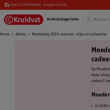
Voor 22:00 besteld, morgen in huis
Acties
Categorieën
Home
Advies
Moederdag 2026: wanneer, uitjes en cadeautips
Moede
cadea
Op Moederda
leuke uitst
cadeau? Lee
Moederd
In 2026 