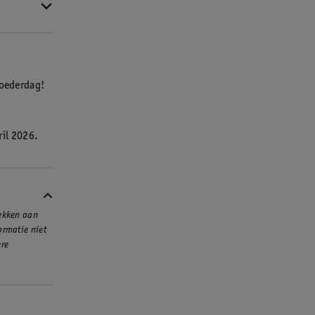
Moederdag!
ril 2026.
rekken aan
ormatie niet
ere