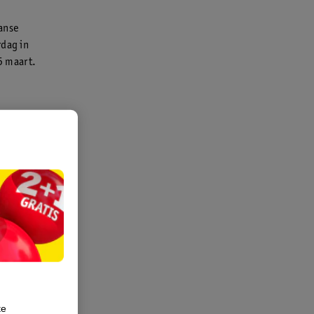
anse
rdag in
5 maart.
esentje voor
jn. Wil je
rsoonlijke
 van je
ningen.
or
te