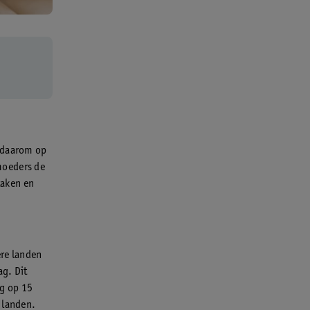
g daarom op
moeders de
taken en
ere landen
ag. Dit
ag op 15
 landen.