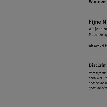
Wanneer 
In 2026 is 
Fijne 
Wie je op z
Met onze ti
Dit artikel
Disclaim
Deze informat
bezoekers. De
bedoeld als v
gediplomeerd