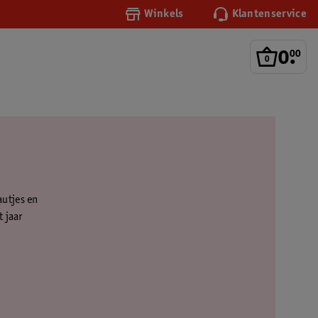
Winkels
Klantenservice
0
.
00
autjes en
 jaar