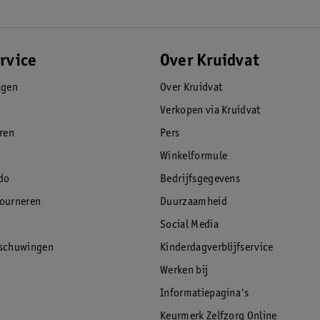
rvice
Over Kruidvat
agen
Over Kruidvat
Verkopen via Kruidvat
eren
Pers
Winkelformule
do
Bedrijfsgegevens
tourneren
Duurzaamheid
Social Media
rschuwingen
Kinderdagverblijfservice
Werken bij
Informatiepagina's
Keurmerk Zelfzorg Online