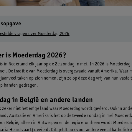
dsopgave
estelde vragen over Moederdag 2026
r is Moederdag 2026?
s in Nederland elk jaar op de 2e zondag in mei. In 2026 is Moederda
ei. De traditie van Moederdag is overgewaaid vanuit Amerika. Waar 
 jaar veel taken op zich nemen, zijn ze op deze dag vrij van hun vaste 
op handen gedragen.
dag in België en andere landen
s zeker niet het enige land waar Moederdag wordt gevierd. Ook in and
land, Australië en Amerika is het op de tweede zondag in mei Moederd
oor België, alleen in Antwerpen en de regio eromheen wordt Moederd
aria Hemelvaart) gevierd. Dit geldt ook voor andere veelal katholieke