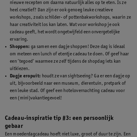
nieuwe recepten om daarna natuurlijk alles op te eten. Is ze
heel creatief? Dan zijn er ook genoeg leuke creatieve
workshops, zoals schilder- of pottenbakworkshops, waarin ze
haar creativiteit los kan laten. Wat voor workshop je ook
cadeau geeft, het wordt ongetwijfeld een onvergetelijke
ervaring.
Shoppen:
ga samen een dagje shoppen! Deze dag is ideaal
om meteen een lunch of etentje cadeau te doen. Of geef haar
een ‘tegoed’ waarmee ze zelf tijdens de shopdag iets kan
uitkiezen.
Dagje eropuit:
houdt ze van sightseeing? Ga er een dagje op
uit, bijvoorbeeld naar een museum, dierentuin, pretpark of
een leuke stad. Of geef een hotelovernachting cadeau voor
een (mini)vakantiegevoel!
Cadeau-inspiratie tip #3: een persoonlijk
gebaar
Een moederdagcadeau hoeft niet luxe, groot of duur te zijn. Een