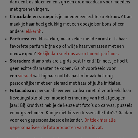
dan een bos bloemen en zijn een droomcadeau voor moeders
met groene vingers.
Chocolade en snoep:
is je moeder een echte zoetekauw? Dan
maak je haar heel gelukkig met een doosje bonbons of een
andere
lekkernij
.
Parfums:
een klassieker, maar zeker niet de minste. Is haar
favoriete parfum bijna op of wil je haar verrassen met een
nieuwe geur?
Bekijk dan snel ons assortiment parfums.
Sieraden:
diamonds are a girls best friend! En nee, je hoeft
geen echte diamanten te kopen. Ga bijvoorbeeld voor
een
sieraad
wat bij haar outfits past of maak het nog
persoonlijker met een sieraad met haar of jullie initialen.
Fotocadeau:
personaliseer een cadeau met bijvoorbeeld haar
lievelingsfoto of een mooie herinnering van het afgelopen
jaar! Bij Kruidvat heb je de keuze uit foto’s op canvas, puzzels
en nog veel meer. Kun je niet kiezen tussen alle foto’s? Ga dan
voor een gepersonaliseerde kalender.
Ontdek hier alle
gepersonaliseerde fotoproducten van Kruidvat.