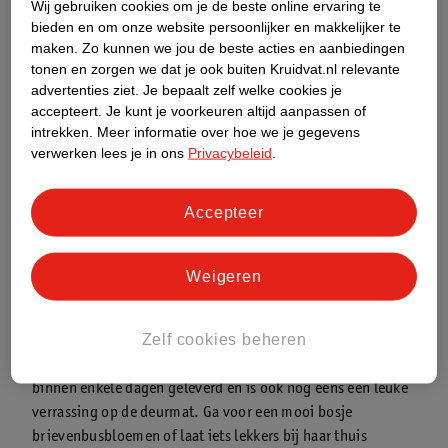
Wij gebruiken cookies om je de beste online ervaring te
een kunstwerk van klei. Of maak een prachtige tekening of
bieden en om onze website persoonlijker en makkelijker te
schilderij en lijst deze voor haar in.
maken.
Zo kunnen we jou de beste acties en aanbiedingen
tonen en zorgen we dat je ook buiten Kruidvat.nl relevante
advertenties ziet.
Je bepaalt zelf welke cookies je
Cadeau-inspiratie tip #4: last-minute
accepteert.
Je kunt je voorkeuren altijd aanpassen of
moederdagcadeaus
intrekken.
Meer informatie over hoe we je gegevens
verwerken lees je in ons
Privacybeleid
.
Ben je een beetje laat met het regelen van een cadeau voor
Moederdag? Geen paniek! Er zijn genoeg leuke
moederdagcadeaus die je ook nog last-minute in huis kunt halen
Accepteer
of zelfs direct bij haar thuis kunt laten bezorgen.
(Digitale) cadeaubon:
een cadeaubon is zo in huis gehaald
Weigeren
of online besteld. Naast dat het makkelijk geregeld is, is het
ook een ideaal cadeau als je moeder zelf niet weet wat ze wil
Zelf cookies beheren
hebben.
Brievenbuscadeau:
een brievenbuscadeau wordt meestal
binnen enkele dagen geleverd en is ook nog eens een leuke
verrassing op de deurmat. Ga voor een mooi bosje
brievenbusbloemen of laat iets lekkers bij haar thuis