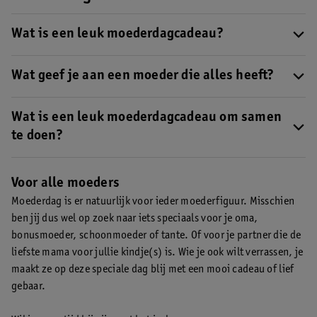
Wat is een leuk moederdagcadeau?
Nog inspiratie nodig voor een leuk moederdagcadeau?
Je leest
hier onze cadeautips voor Moederdag
Wat geef je aan een moeder die alles heeft?
. Denk aan een heerlijk
parfum of een dagje naar de spa. Kleiner budget? Geef dan een
Heeft je moeder al alles wat haar hartje begeert? Geef haar dan
mooi gebaar cadeau in de vorm van een ontbijtje op bed of iets
een gepersonaliseerd fotocadeau wat ze altijd kan koesteren. Of
Wat is een leuk moederdagcadeau om samen
zelfgemaakt. Zelfs voor de last-minute shoppers zijn er opties,
ga voor een mooi gebaar in de vorm van een lieve kaart of iets
te doen?
zoals een (digitale) cadeaubon of een brievenbuscadeau.
zelfgemaakt.
Alles is samen leuker, geef daarom iets cadeau wat jullie met
jullie tweetjes kunnen doen. Denk aan een leuke workshop,
Voor alle moeders
bijvoorbeeld een kookworkshop of een creatieve workshop.
Moederdag is er natuurlijk voor ieder moederfiguur. Misschien
Andere opties zijn een dagje naar de spa of een dag shoppen.
ben jij dus wel op zoek naar iets speciaals voor je oma,
bonusmoeder, schoonmoeder of tante. Of voor je partner die de
liefste mama voor jullie kindje(s) is. Wie je ook wilt verrassen, je
maakt ze op deze speciale dag blij met een mooi cadeau of lief
gebaar.