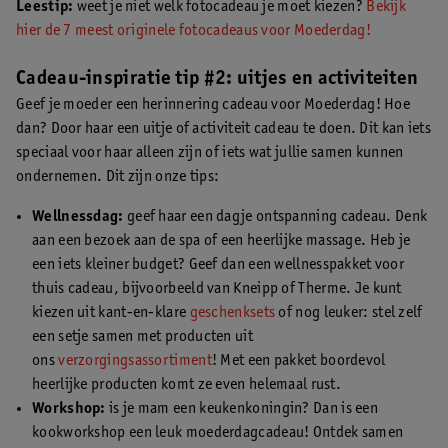
Leestip:
weet je niet welk fotocadeau je moet kiezen?
Bekijk
hier de 7 meest originele fotocadeaus voor Moederdag!
Cadeau-inspiratie tip #2: uitjes en activiteiten
Geef je moeder een herinnering cadeau voor Moederdag! Hoe
dan? Door haar een uitje of activiteit cadeau te doen. Dit kan iets
speciaal voor haar alleen zijn of iets wat jullie samen kunnen
ondernemen. Dit zijn onze tips:
Wellnessdag:
geef haar een dagje ontspanning cadeau. Denk
aan een bezoek aan de spa of een heerlijke massage. Heb je
een iets kleiner budget? Geef dan een wellnesspakket voor
thuis cadeau, bijvoorbeeld van Kneipp of Therme. Je kunt
kiezen uit kant-en-klare
geschenksets
of nog leuker: stel zelf
een setje samen met producten uit
ons
verzorgingsassortiment
! Met een pakket boordevol
heerlijke producten komt ze even helemaal rust.
Workshop:
is je mam een keukenkoningin? Dan is een
kookworkshop een leuk moederdagcadeau! Ontdek samen