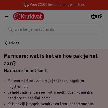
Voor 22:00 besteld, morgen in huis
0
.
00
Advies
Manicure: wat is het en hoe pak je het
aan?
Manicure in het kort:
Met een manicure verzorg je je handen, nagels en
nagelriemen.
Je hebt onder andere een vijl, nagelknipper, kommetje,
nagelolie en nagellak nodig.
Knip en vijl je nagels, scrub ze en breng handcrème aan.