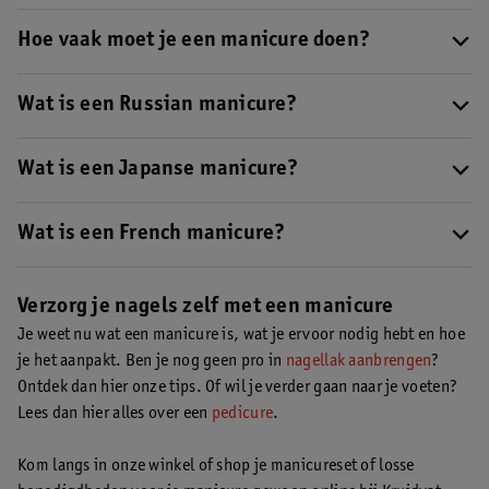
je je nagels gaan lakken. Lees hier het hele
stappenplan voor een
Een manicure bij een nagelsalon kost al snel 60 euro. Wil je dit
thuismanicure
.
bedrag niet uitgeven? Volg dan ons
Hoe vaak moet je een manicure doen?
stappenplan voor een
thuismanicure
.
Herhaal de manicure elke twee weken voor mooie en verzorgde
nagels en handen.
Wat is een Russian manicure?
Een
Russian manicure
richt zich op het verwijderen van huid bij
je nagelriemen. Sommige nagelsalons zijn sceptisch over deze
Wat is een Japanse manicure?
manicure, omdat je te veel huid kan verwijderen.
De
Japanse manicure
is erop gericht dat je nagels en
nagelriemen gevoed en glanzend worden. Een voedende pasta
Wat is een French manicure?
wordt op je nagels en huid gemasseerd. Hierna worden je nagels
De
French manicure
is al jaren bekend en is nog steeds trendy.
met een poeder en zachte doek opgepoetst.
Het uiteinde van je nagels lak je wit, de rest van je nagels lak je
Verzorg je nagels zelf met een manicure
met een transparante of lichtroze nagellak.
Je weet nu wat een manicure is, wat je ervoor nodig hebt en hoe
je het aanpakt. Ben je nog geen pro in
nagellak aanbrengen
?
Ontdek dan hier onze tips. Of wil je verder gaan naar je voeten?
Lees dan hier alles over een
pedicure
.
Kom langs in onze winkel of shop je manicureset of losse