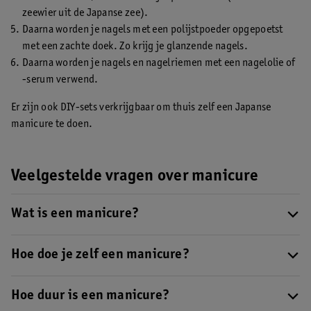
zeewier uit de Japanse zee).
Daarna worden je nagels met een polijstpoeder opgepoetst
met een zachte doek. Zo krijg je glanzende nagels.
Daarna worden je nagels en nagelriemen met een nagelolie of
-serum verwend.
Er zijn ook DIY-sets verkrijgbaar om thuis zelf een Japanse
manicure te doen.
Veelgestelde vragen over manicure
Wat is een manicure?
Tijdens een manicure worden je handen, nagels en nagelriemen
verzorgd. Je kan ook zelf een manicure doen, lees hier ons
Hoe doe je zelf een manicure?
stappenplan voor een manicure
.
Verwijder eerst oude nagellak en vijl je nagels. Leg je vingers in
een badje, scrub je handen en breng handcrème aan. Hierna kan
Hoe duur is een manicure?