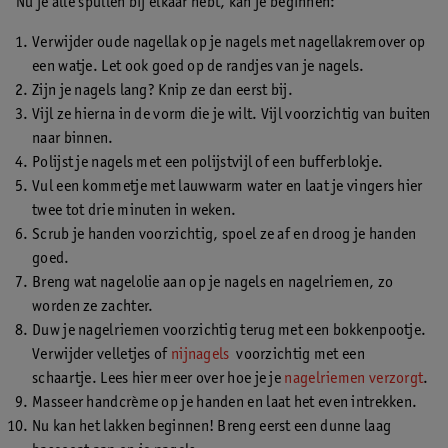
Nu je alle spullen bij elkaar hebt, kan je beginnen:
Verwijder oude nagellak op je nagels met nagellakremover op
een watje. Let ook goed op de randjes van je nagels.
Zijn je nagels lang? Knip ze dan eerst bij.
Vijl ze hierna in de vorm die je wilt. Vijl voorzichtig van buiten
naar binnen.
Polijst je nagels met een polijstvijl of een bufferblokje.
Vul een kommetje met lauwwarm water en laat je vingers hier
twee tot drie minuten in weken.
Scrub je handen voorzichtig, spoel ze af en droog je handen
goed.
Breng wat nagelolie aan op je nagels en nagelriemen, zo
worden ze zachter.
Duw je nagelriemen voorzichtig terug met een bokkenpootje.
Verwijder velletjes of
nijnagels
voorzichtig met een
schaartje. Lees hier meer over hoe je je
nagelriemen verzorgt
.
Masseer handcrème op je handen en laat het even intrekken.
Nu kan het lakken beginnen! Breng eerst een dunne laag