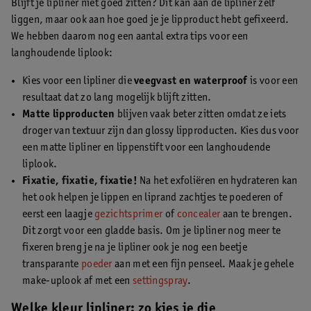
Blijft je lipliner niet goed zitten? Dit kan aan de lipliner zelf
liggen, maar ook aan hoe goed je je lipproduct hebt gefixeerd.
We hebben daarom nog een aantal extra tips voor een
langhoudende liplook:
Kies voor een lipliner die
veegvast en waterproof
is voor een
resultaat dat zo lang mogelijk blijft zitten.
Matte lipproducten
blijven vaak beter zitten omdat ze iets
droger van textuur zijn dan glossy lipproducten. Kies dus voor
een matte lipliner en lippenstift voor een langhoudende
liplook.
Fixatie, fixatie, fixatie!
Na het exfoliëren en hydrateren kan
het ook helpen je lippen en liprand zachtjes te poederen of
eerst een laagje
gezichtsprimer
of
concealer
aan te brengen.
Dit zorgt voor een gladde basis. Om je lipliner nog meer te
fixeren breng je na je lipliner ook je nog een beetje
transparante
poeder
aan met een fijn penseel. Maak je gehele
make-uplook af met een
settingspray
.
Welke kleur lipliner: zo kies je die