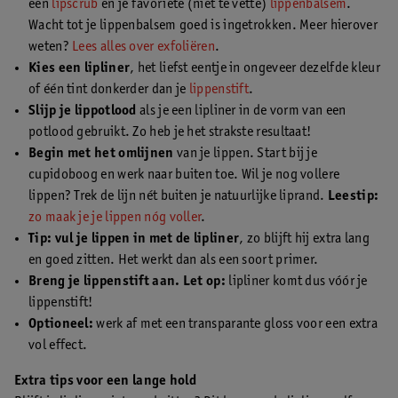
een
lipscrub
en je favoriete (niet te vette)
lippenbalsem
.
Wacht tot je lippenbalsem goed is ingetrokken. Meer hierover
weten?
Lees alles over exfoliëren
.
Kies een lipliner
, het liefst eentje in ongeveer dezelfde kleur
of één tint donkerder dan je
lippenstift
.
Slijp je lippotlood
als je een lipliner in de vorm van een
potlood gebruikt. Zo heb je het strakste resultaat!
Begin met het omlijnen
van je lippen. Start bij je
cupidoboog en werk naar buiten toe. Wil je nog vollere
lippen? Trek de lijn nét buiten je natuurlijke liprand.
Leestip:
zo maak je je lippen nóg voller
.
Tip: vul je lippen in met de lipliner
, zo blijft hij extra lang
en goed zitten. Het werkt dan als een soort primer.
Breng je lippenstift aan. Let op:
lipliner komt dus vóór je
lippenstift!
Optioneel:
werk af met een transparante gloss voor een extra
vol effect.
Extra tips voor een lange hold