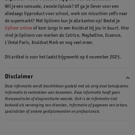
zodat je de hele dag geniet van een mooi resultaat.
Lees hier
Wil je een sensuele, zwoele liplook? Of ga je liever voor een
meer over het verlengen van de hold van je lipliner
.
alledaags lipproduct voor school, werk om misschien zelfs naar
de supermarkt? Met lipliners kun je alle kanten op! Bestel je
lipliner online
of kom langs in een Kruidvat bij jou in buurt. Hier
vind je lipliners van merken als Catrice, Maybelline, Essence,
L’Oréal Paris, Kruidvat Merk en nog veel meer.
Dit artikel is voor het laatst bijgewerkt op 6 november 2025.
Disclaimer
Deze informatie wordt beschikbaar gesteld met als enig doel behulpzame
informatie te verstrekken aan bezoekers. Deze informatie heeft geen
therapeutische of diagnostische waarde. Ook is de informatie niet
bedoeld als vervanging van diensten, informatie of gegevens van artsen,
specialisten of andere gediplomeerden en professionals.