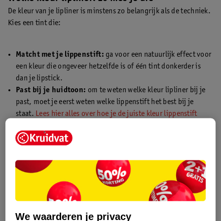
De kleur van je lipliner is minstens zo belangrijk als de techniek.
Kies een tint die:
Matcht met je lippenstift:
ga voor een natuurlijk effect voor
een kleur die ongeveer hetzelfde is of één tint donkerder is
dan je lipstick.
Past bij je huidtoon:
om te weten welke kleur lipliner bij je
past, moet je eerst weten welke lippenstift het best bij je
staat.
Lees hier alles over hoe je de juiste kleur lippenstift
kiest die bij jou past op basis van onder andere je huidtoon,
oogkleur en haarkleur
. Heb je jouw lipstickkleur gevonden?
Dan weet je ook naar welke kleur lipliner je op zoek moet.
We waarderen je privacy