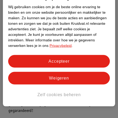
Wij gebruiken cookies om je de beste online ervaring te
bieden en om onze website persoonlijker en makkelijker te
maken.
Zo kunnen we jou de beste acties en aanbiedingen
tonen en zorgen we dat je ook buiten Kruidvat.nl relevante
advertenties ziet.
Je bepaalt zelf welke cookies je
accepteert.
Je kunt je voorkeuren altijd aanpassen of
intrekken.
Meer informatie over hoe we je gegevens
verwerken lees je in ons
Privacybeleid
.
Accepteer
Weigeren
Out-of-the-box is:
vind je het juist leuk om te
experimenteren? Ga dan voor populaire liplinerkleuren en -
trends van het moment.
Zelf cookies beheren
Match met je persoonlijkheid:
kies voor een kleur die je
gelukkig maakt en je goed laat voelen. Zo straal je
gegarandeerd!