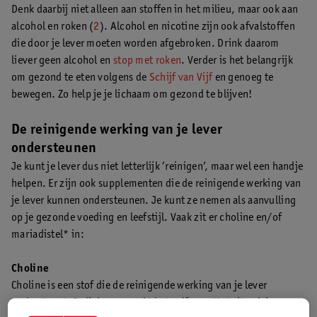
Denk daarbij niet alleen aan stoffen in het milieu, maar ook aan
alcohol en roken (
2
). Alcohol en nicotine zijn ook afvalstoffen
die door je lever moeten worden afgebroken. Drink daarom
liever geen alcohol en
stop met roken
. Verder is het belangrijk
om gezond te eten volgens de
Schijf van Vijf
en genoeg te
bewegen. Zo help je je lichaam om gezond te blijven!
De reinigende werking van je lever
ondersteunen
Je kunt je lever dus niet letterlijk ‘reinigen’, maar wel een handje
helpen. Er zijn ook supplementen die de reinigende werking van
je lever kunnen ondersteunen. Je kunt ze nemen als aanvulling
op je gezonde voeding en leefstijl. Vaak zit er choline en/of
mariadistel* in:
Choline
Choline is een stof die de reinigende werking van je lever
ondersteunt. Je lichaam maakt het zelf aan. Het zit ook in