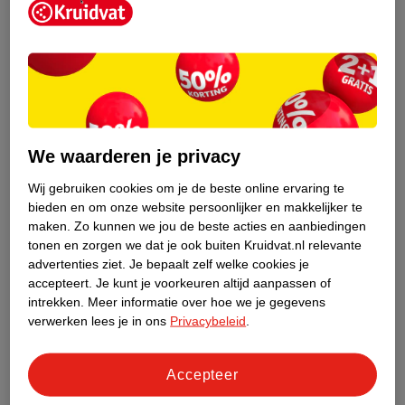
sommige voedingsmiddelen, zoals eieren, vlees, vis,
volkorenbrood, groenten, fruit en olie (
1
). Als aanvulling kun je
een supplement nemen met choline.
We waarderen je privacy
Wij gebruiken cookies om je de beste online ervaring te
bieden en om onze website persoonlijker en makkelijker te
maken.
Zo kunnen we jou de beste acties en aanbiedingen
tonen en zorgen we dat je ook buiten Kruidvat.nl relevante
advertenties ziet.
Je bepaalt zelf welke cookies je
accepteert.
Je kunt je voorkeuren altijd aanpassen of
intrekken.
Meer informatie over hoe we je gegevens
verwerken lees je in ons
Privacybeleid
.
Accepteer