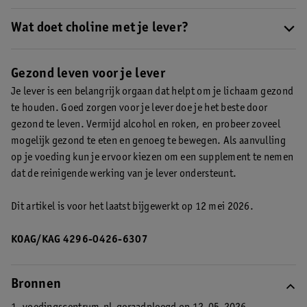
ondersteunen.
Lees hier hoe je de reinigende werking van je
Bepaalde supplementen kunnen de reinigende werking van je
lever kan ondersteunen
.
lever ondersteunen. Voorbeelden zijn
Wat doet choline met je lever?
choline
en
mariadistel
*.
Choline is een stof die je lichaam zelf aanmaakt en ook in je
voeding zit. Het is goed voor je lever en kan de reinigende
Gezond leven voor je lever
werking van je lever ondersteunen.
Je lever is een belangrijk orgaan dat helpt om je lichaam gezond
te houden. Goed zorgen voor je lever doe je het beste door
gezond te leven. Vermijd alcohol en roken, en probeer zoveel
mogelijk gezond te eten en genoeg te bewegen. Als aanvulling
op je voeding kun je ervoor kiezen om een supplement te nemen
dat de reinigende werking van je lever ondersteunt.
Dit artikel is voor het laatst bijgewerkt op 12 mei 2026.
KOAG/KAG 4296-0426-6307
Bronnen