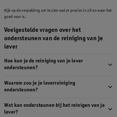
Kijk op de verpakking om te zien wat er precies in zit en waar het
goed voor is.
Veelgestelde vragen over het
ondersteunen van de reiniging van je
lever
Hoe kun je de reiniging van je lever
ondersteunen?
Je kunt je lever niet letterlijk reinigen, maar wel de reinigende
werking van je lever ondersteunen.
Waarom zou je je leverreiniging
Lees hier hoe je de
reinigende werking van je lever kan ondersteunen
.
ondersteunen?
Je lever is een belangrijk orgaan dat je lichaam helpt om
afvalstoffen op te ruimen. Je kunt je lever niet letterlijk
Wat kan ondersteunen bij het reinigen van je
reinigen, maar wel de reinigende werking van je lever
lever?