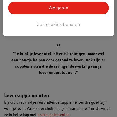
Weigeren
Mariadistel
Mariadistel is een plant die wordt gebruikt om de reinigende
werking van de lever te ondersteunen*. De paarse bloem wordt
Zelf cookies beheren
verwerkt in supplementen.
“Je kunt je lever niet letterlijk reinigen, maar wel
een handje helpen door gezond te leven. Ook zijn er
supplementen die de reinigende werking van je
lever ondersteunen.“
Leversupplementen
Bij Kruidvat vind je verschillende supplementen die goed zijn
voor je lever. Vaak zit er choline en/of mariadistel* in. Je vindt
ze in het schap met
leversupplementen
.