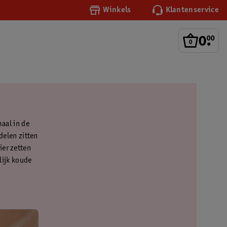
Winkels
Klantenservice
0
.
00
maal in de
delen zitten
ier zetten
rlijk koude