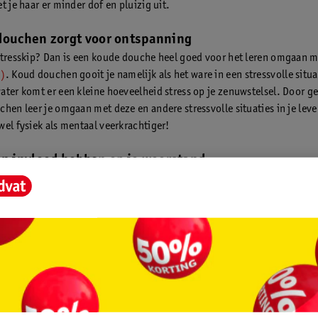
t je haar er minder dof en pluizig uit.
douchen zorgt voor ontspanning
stresskip? Dan is een koude douche heel goed voor het leren omgaan 
3)
. Koud douchen gooit je namelijk als het ware in een stressvolle situa
ater komt er een kleine hoeveelheid stress op je zenuwstelsel. Door g
chen leer je omgaan met deze en andere stressvolle situaties in je leve
wel fysiek als mentaal veerkrachtiger!
an invloed hebben op je weerstand
ouche zou goed kunnen zijn voor je immuunsysteem. Onderzoekers zi
lemaal over eens, maar het lijkt erop dat mensen die dagelijks koud d
k ziek worden
(2)
.
 goed voor je spieren
ist
deze intensieve 10 minuten training voor thuis gedaan
? Een koude
ijke inspanning goed zijn voor je spieren
(1)
. Dit komt doordat bij (ij
en samentrekken en ontstekingsprocessen in de spieren worden afgere
 maar waar het op neer komt is dat koud water pijn en zwellingen vermi