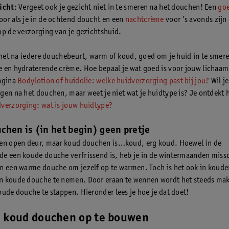
icht
: Vergeet ook je gezicht niet in te smeren na het douchen! Een
go
oor als je in de ochtend doucht en een
nachtcrème
voor ’s avonds zijn
op de verzorging van je gezichtshuid.
s het na iedere douchebeurt, warm of koud, goed om je huid in te smer
 en hydraterende crème. Hoe bepaal je wat goed is voor jouw lichaam?
agina
Bodylotion of huidolie: welke huidverzorging past bij jou?
Wil je
gen na het douchen, maar weet je niet wat je huidtype is? Je ontdekt 
verzorging: wat is jouw huidtype?
chen is (in het begin) geen pretje
en open deur, maar koud douchen is…koud, erg koud. Hoewel in de
e een koude douche verfrissend is, heb je in de wintermaanden miss
n een warme douche om jezelf op te warmen. Toch is het ook in koude
 koude douche te nemen. Door eraan te wennen wordt het steeds mak
oude douche te stappen. Hieronder lees je hoe je dat doet!
m koud douchen op te bouwen