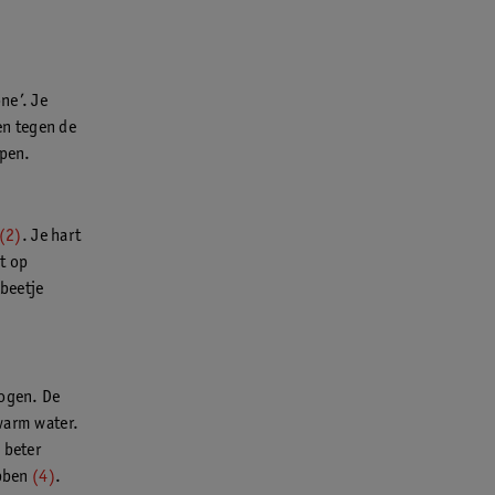
ne’. Je
en tegen de
apen.
(2)
. Je hart
ct op
 beetje
rogen. De
warm water.
 beter
ubben
(4)
.