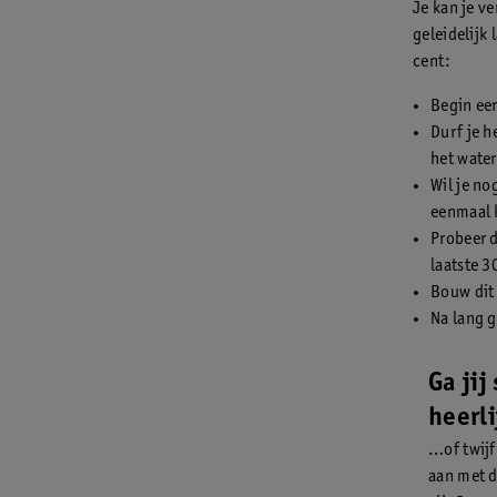
Je kan je v
geleidelijk
cent:
Begin ee
Durf je h
het wate
Wil je no
eenmaal 
Probeer d
laatste 
Bouw dit 
Na lang g
Ga jij
heerl
…of twijf
aan met d