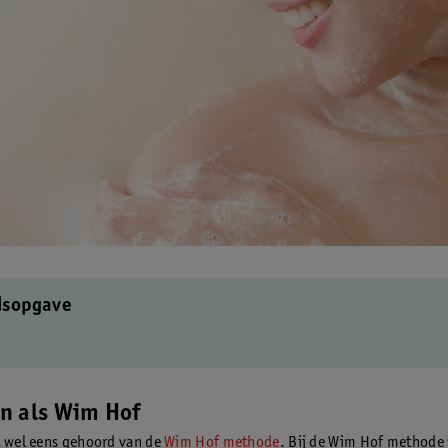
dsopgave
n als Wim Hof
t wel eens gehoord van de
Wim Hof methode
. Bij de Wim Hof methode