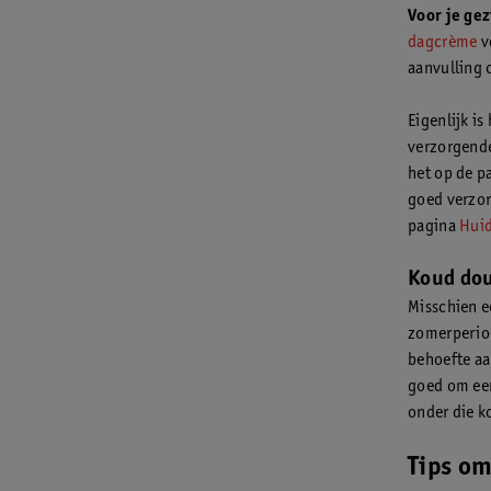
Voor je gez
dagcrème
v
aanvulling 
Eigenlijk i
verzorgende
het op de p
goed verzor
pagina
Huid
Koud dou
Misschien e
zomerperiod
behoefte aa
goed om een
onder die k
Tips o