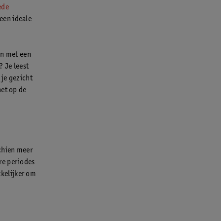
ede
 een ideale
en met een
 Je leest
 je gezicht
het op de
chien meer
re periodes
kelijker om