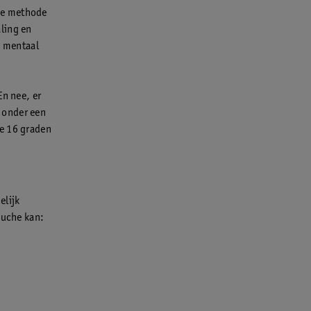
ze methode
ling en
s mentaal
En nee, er
 onder een
de 16 graden
elijk
ouche kan: