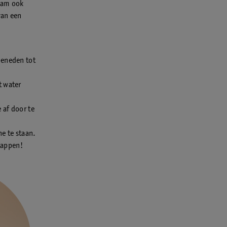
haam ook
van een
beneden tot
t water
 af door te
e te staan.
tappen!