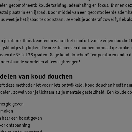
elen gecombineerd: koude training, ademhaling en focus. Binnen de
stal plaats in een ijsbad. Door middel van een gecontroleerde ademha
us weet je het ijsbad te doorstaan. Je voelt je achteraf zowel fysiek al
an je dit ook thuis beoefenen vanuit het comfort van je eigen douche! 
ijsklontjes bij kijken. De meeste mensen douchen normaal gesproken
tussen de 35 tot 38 graden. Ga je koud douchen? Temperaturen onder 
onderstaande voordelen al teweegbrengen!
rdelen van koud douchen
ft deze methode niet voor niets ontwikkeld. Koud douchen heeft nam
ordelen, zowel voor je lichaam als je mentale gesteldheid. Een koude d
energie geven
r maken
n haar een boost geven
oor ontspanning