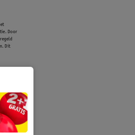
met
tie. Door
eregeld
n. Dit
jn het er
ouchen
 douche kan
s)koud water
md. Klinkt
ndert, en