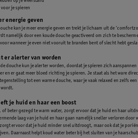
hebben op je weerstand
 voor je spieren
er energie geven
ouche kan je meer energie geven en trekt je lichaam uit de ‘comfortzo
dt namelijk door een koude douche geactiveerd om zich te bescherm
 voor wanneer je even niet vooruit te branden bent of slecht hebt gesl
nt er alerter van worden
de douche kun je alerter worden, doordat je spieren zich aanspannen
r en er gaat meer bloed richting je spieren. Je staat als het ware dire
n tegenstelling tot een warme douche, waar je vaak relaxed en zelfs een
 wordt.
eeft je huid en haar een boost
 of beter gezegd te warm water, zorgt ervoor dat je huid en haar uitd
ermende laag van je huid en haar gaan namelijk sneller verloren door 
zorgt ervoor dat je huid minder snel uitdroogt, maar ook dat je poriën
ijven. Daarnaast helpt koud water beter bij het sluiten van je haarsch