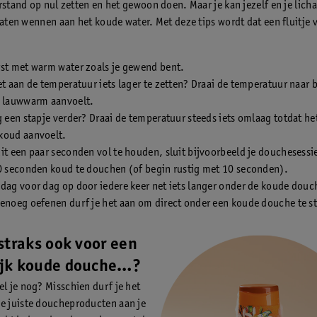
erstand op nul zetten en het gewoon doen. Maar je kan jezelf en je lic
 laten wennen aan het koude water. Met deze tips wordt dat een fluitje 
rst met warm water zoals je gewend bent.
et aan de temperatuur iets lager te zetten? Draai de temperatuur naar 
r lauwwarm aanvoelt.
g een stapje verder? Draai de temperatuur steeds iets omlaag totdat he
koud aanvoelt.
it een paar seconden vol te houden, sluit bijvoorbeeld je douchesessie
30 seconden koud te douchen (of begin rustig met 10 seconden).
dag voor dag op door iedere keer net iets langer onder de koude douch
enoeg oefenen durf je het aan om direct onder een koude douche te s
 straks ook voor een
ijk koude douche…?
el je nog? Misschien durf je het
e juiste doucheproducten aan je