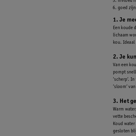
invloed 
goed zijn
1. Je me
Een koude d
lichaam wor
kou. Ideaal
2. Je ku
Van een kou
pompt snelle
‘scherp’. I
‘sloom’ van
3. Het g
Warm water,
vette besch
Koud water 
gesloten bl