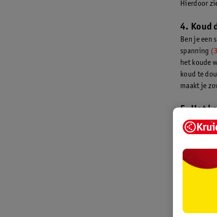
Hierdoor zie
4. Koud 
Ben je een 
spanning
(
het koude w
koud te dou
maakt je zo
5. Het k
Een koude d
nog niet he
minder vaa
6. Het is
Heb je zoju
na lichamel
je bloedvat
erg lastig,