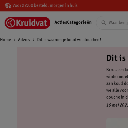
Voor 22:00 besteld, morgen in huis
Acties
Categorieën
Home
Advies
Dit is waarom je koud wil douchen!
Dit i
Brrr…een kou
winter moet 
aan koud do
we alle voor
douche in d
16 mei 202