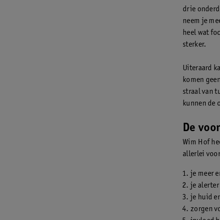
drie onderd
neem je mee
heel wat foc
sterker.
Uiteraard k
komen geen 
straal van 
kunnen de 
De voo
Wim Hof hee
allerlei vo
je meer 
je alerte
je huid e
zorgen v