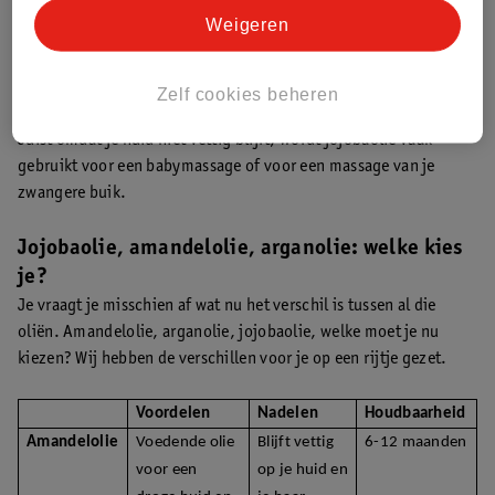
Weigeren
Zelf cookies beheren
Juist omdat je huid niet vettig blijft, wordt jojobaolie vaak
gebruikt voor een babymassage of voor een massage van je
zwangere buik.
Jojobaolie, amandelolie, arganolie: welke kies
je?
Je vraagt je misschien af wat nu het verschil is tussen al die
oliën. Amandelolie, arganolie, jojobaolie, welke moet je nu
kiezen? Wij hebben de verschillen voor je op een rijtje gezet.
Voordelen
Nadelen
Houdbaarheid
Amandelolie
Voedende olie
Blijft vettig
6-12 maanden
voor een
op je huid en