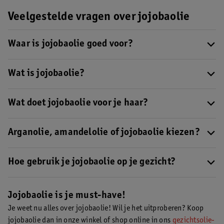
Veelgestelde vragen over jojobaolie
Waar is jojobaolie goed voor?
Jojobaolie hydrateert je huid, haar en nagels!
Lees hier waar
jojobaolie nog meer goed voor is
Wat is jojobaolie?
.
Jojobaolie is eigenlijk geen olie, maar een was. Het wordt
gemaakt van de zaden van de jojobaplant.
Wat doet jojobaolie voor je haar?
Lees hier wat
jojobaolie doet voor je haar
en
gezicht
.
Jojobaolie kan je bij droge punten, als haarmasker of bij een
droge hoofdhuid gebruiken.
Arganolie, amandelolie of jojobaolie kiezen?
Lees hier hoe je dat doet
.
Arganolie en amandelolie zijn vettiger dan jojobaolie.
Afhankelijk van waarnaar je op zoek bent, hebben
Hoe gebruik je jojobaolie op je gezicht?
argan-,
amandel- en jojobaolie andere voor- en nadelen. Ontdek ze hier
.
Gebruik jojobaolie als serum, na je dagcrème of als massageolie.
Jojobaolie doet ook veel voor je haar.
Jojobaolie is je must-have!
Je weet nu alles over jojobaolie! Wil je het uitproberen? Koop
jojobaolie dan in onze winkel of shop online in ons
gezichtsolie-