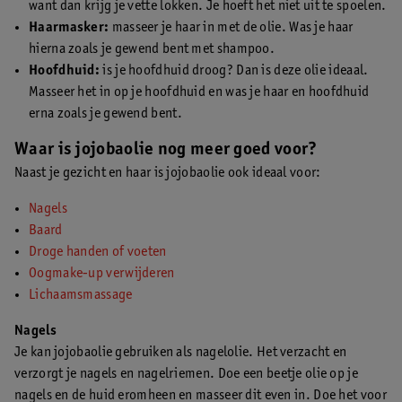
want dan krijg je vette lokken. Je hoeft het niet uit te spoelen.
Haarmasker:
masseer je haar in met de olie. Was je haar
hierna zoals je gewend bent met shampoo.
Hoofdhuid:
is je hoofdhuid droog? Dan is deze olie ideaal.
Masseer het in op je hoofdhuid en was je haar en hoofdhuid
erna zoals je gewend bent.
Waar is jojobaolie nog meer goed voor?
Naast je gezicht en haar is jojobaolie ook ideaal voor:
Nagels
Baard
Droge handen of voeten
Oogmake-up verwijderen
Lichaamsmassage
Nagels
Je kan jojobaolie gebruiken als nagelolie. Het verzacht en
verzorgt je nagels en nagelriemen. Doe een beetje olie op je
nagels en de huid eromheen en masseer dit even in. Doe het voor