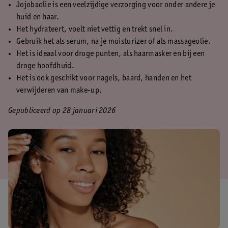
Jojobaolie is een veelzijdige verzorging voor onder andere je
huid en haar.
Het hydrateert, voelt niet vettig en trekt snel in.
Gebruik het als serum, na je moisturizer of als massageolie.
Het is ideaal voor droge punten, als haarmasker en bij een
droge hoofdhuid.
Het is ook geschikt voor nagels, baard, handen en het
verwijderen van make-up.
Gepubliceerd op 28 januari 2026