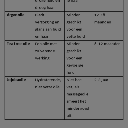
droge huid en
je haar
droog haar
Arganolie
Biedt
Minder
12-18
verzorging en
geschikt
maanden
glans aan huid
voor een
en haar
vette huid
Tea tree olie
Een olie met
Minder
6-12 maanden
zuiverende
geschikt
werking
voor een
gevoelige
huid
Jojobaolie
Hydraterende,
Niet heel
2-3 jaar
niet vette olie
vet, als
massageolie
smeert het
minder goed
uit.