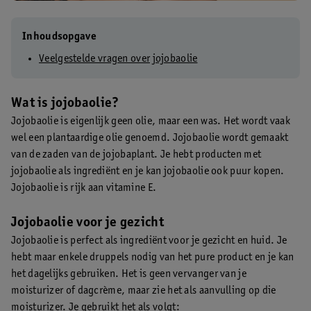
Inhoudsopgave
Veelgestelde vragen over jojobaolie
Wat is jojobaolie?
Jojobaolie is eigenlijk geen olie, maar een was. Het wordt vaak
wel een plantaardige olie genoemd. Jojobaolie wordt gemaakt
van de zaden van de jojobaplant. Je hebt producten met
jojobaolie als ingrediënt en je kan jojobaolie ook puur kopen.
Jojobaolie is rijk aan vitamine E.
Jojobaolie voor je gezicht
Jojobaolie is perfect als ingrediënt voor je gezicht en huid. Je
hebt maar enkele druppels nodig van het pure product en je kan
het dagelijks gebruiken. Het is geen vervanger van je
moisturizer of dagcrème, maar zie het als aanvulling op die
moisturizer. Je gebruikt het als volgt: