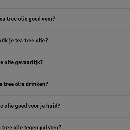
ie is een etherische olie die wordt gewonnen uit de theeboom.
ea tree olie goed voor?
 de
verschillende voordelen van tea tree olie
.a
ik je tea tree olie?
 tree olie verdund op je huid. Of gebruik een
huidverzorgingsproduct
m
rediënt.
ee olie gevaarlijk?
e is niet gevaarlijk. Let wel op dat je het altijd verdund gebruikt. Gebru
neem het nooit in
a tree olie drinken?
e olie nooit in.
ee olie goed voor je huid?
ie kan zuiverend werken. Gebruik bijvoorbeeld een
nachtcrème
met tea 
a tree olie tegen puisten?