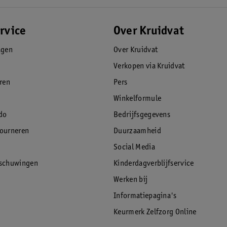
rvice
Over Kruidvat
agen
Over Kruidvat
Verkopen via Kruidvat
eren
Pers
Winkelformule
do
Bedrijfsgegevens
tourneren
Duurzaamheid
Social Media
rschuwingen
Kinderdagverblijfservice
Werken bij
Informatiepagina's
Keurmerk Zelfzorg Online