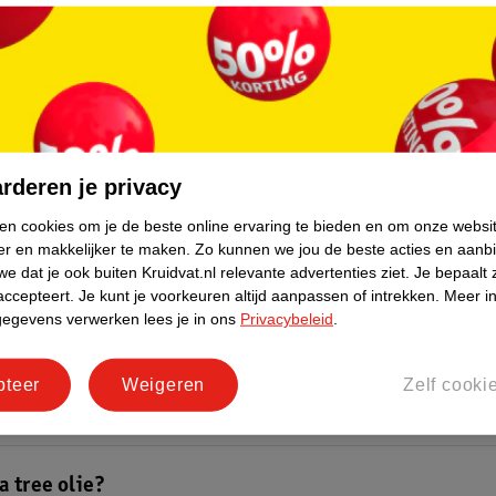
 geen tea tree olie gebruiken?
a tree olie
allergische reacties
of huidirritatie geven, zoals
huiduitsla
t dus op met het gebruik van de olie als je al een
gevoelige huid
hebt.
dbaarheid van een product met tea tree olie goed in de gaten. In ee
vormen namelijk snel irriterende ingrediënten. Een ongeopend flesje te
rderen je privacy
e jaar houdbaar. Bewaar een geopend flesje koel en donker en gooi het 
eg.
ken cookies om je de beste online ervaring te bieden en om onze websi
er en makkelijker te maken.
Zo kunnen we jou de beste acties en aanb
e blemish
e dat je ook buiten Kruidvat.nl relevante advertenties ziet.
Je bepaalt 
accepteert.
Je kunt je voorkeuren altijd aanpassen of intrekken.
Meer in
g van je onzuiverheden af? Dan kan een
skincareproduct
met tea tree ol
gegevens verwerken lees je in ons
Privacybeleid
.
ducten met tea tree olie koop je bij Kruidvat. Bezoek één van onze win
 eenvoudig online in onze webshop.
pteer
Weigeren
Zelf cooki
a tree olie?