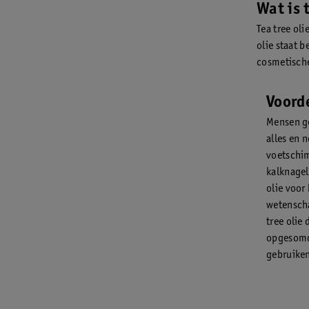
Wat is 
Tea tree ol
olie staat 
cosmetische
Voorde
Mensen ge
alles en 
voetschim
kalknagels
olie voor
wetenscha
tree olie
opgesomd 
gebruike