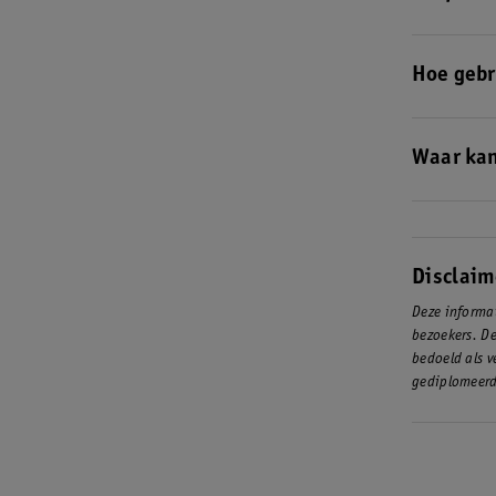
Ja, tea tree
Hoe gebru
Gebruik tea 
puistjes aan
Waar kan
Je koopt pr
Disclaim
Deze informat
bezoekers. De
bedoeld als v
gediplomeerd