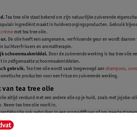
nd.
Tea tree olie staat bekend om zijn natuurlijke zuiverende eigensch
opulair ingrediënt maakt in huidverzorgingsproducten. Gebruik bijvo
tcrème
met tea tree olie.
eur.
De olie heeft een aangename, verfrissende geur en wordt daarom
in luchtverfrissers en aromatherapie.
ijk schoonmaakmiddel.
Door de zuiverende werking is tea tree olie e
nt in zelfgemaakte schoonmaakmiddelen.
sch gebruik.
Tea tree olie wordt vaak toegevoegd aan
shampoos
,
cond
osmetische producten voor een frisse en zuiverende werking.
 van tea tree olie
lie altijd verdund met een andere olie op je huid, zoals met jojoba-oli
. Neem tea tree olie nooit in.
ssentiële olie ook gebruiken in een aromadiffuser of om mee te stomen
ucht in de ruimte te zuiveren en een voordelig effect hebben op je luc
er bent kunnen wat tea tree olie druppels fijn zijn als toevoeging aan 
 baby’s tot zes maanden geen essentiële oliën, dus ook geen tea tree ol