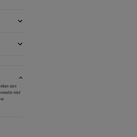
rmee je
rekken aan
ormatie niet
ere