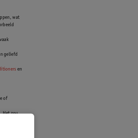
appen, wat
orbeeld
 vaak
en geliefd
itioners
en
e of
. Het zou
htwegen.
je bad.
ie.