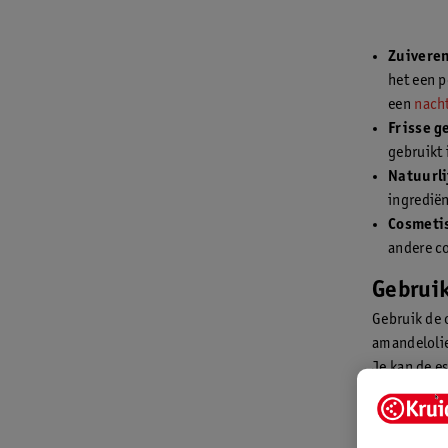
Zuivere
het een p
een
nach
Frisse g
gebruikt 
Natuurl
ingredië
Cosmeti
andere c
Gebruik
Gebruik de o
amandelolie
Je kan de e
helpen de l
Als je zwang
Gebruik bij