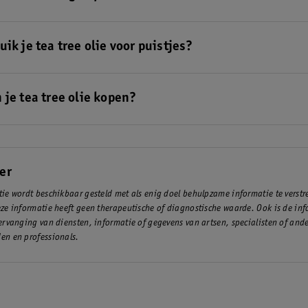
 olie kan je huid zuiveren.
ik je tea tree olie voor puistjes?
tree olie altijd verdund. Doop een wattenstaafje in de olie en stip hie
.
 je tea tree olie kopen?
oducten met tea tree olie onder andere bij
Kruidvat
.
er
ie wordt beschikbaar gesteld met als enig doel behulpzame informatie te verst
ze informatie heeft geen therapeutische of diagnostische waarde. Ook is de inf
ervanging van diensten, informatie of gegevens van artsen, specialisten of and
en en professionals.