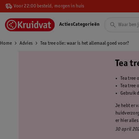
Voor 22:00 besteld, morgen in huis
Acties
Categorieën
Home
Advies
Tea tree olie: waar is het allemaal goed voor?
Tea tr
Tea tree 
Tea tree
Gebruik d
Je hebt er v
huidverzorg
er hier alles
30 april 20