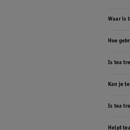
Tea tree ol
Waar is t
Ontdek hier
Hoe gebru
Gebruik tea
olie als ing
Is tea tr
Tea tree oli
te veel en 
Kan je te
Neem tea tre
Is tea tr
Tea tree ol
Helpt te