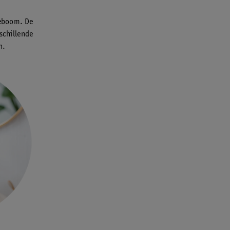
eeboom. De
rschillende
n.