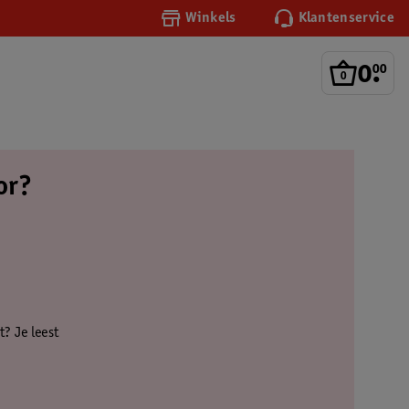
Winkels
Klantenservice
0
.
00
or?
? Je leest