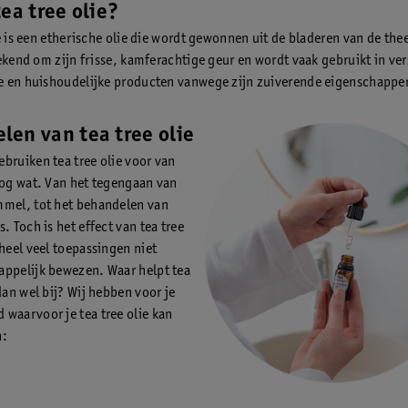
tea tree olie?
ie is een etherische olie die wordt gewonnen uit de bladeren van de th
bekend om zijn frisse, kamferachtige geur en wordt vaak gebruikt in ve
 en huishoudelijke producten vanwege zijn zuiverende eigenschappe
len van tea tree olie
bruiken tea tree olie voor van
nog wat. Van het tegengaan van
mel, tot het behandelen van
. Toch is het effect van tea tree
 heel veel toepassingen niet
ppelijk bewezen. Waar helpt tea
 dan wel bij? Wij hebben voor je
waarvoor je tea tree olie kan
n: