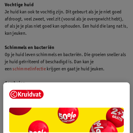
Vochtige huid
Je huid kan ook te vochtig zijn. Dit gebeurt als je je niet goed
afdroogt, veel zweet, veel zit (vooral als je overgewicht hebt),
of als je je plas niet goed kan ophouden. Een huid die lang nat is,
kan jeuken.
Schimmels en bacteriën
Op je huid leven schimmels en bacteriën. Die groeien sneller als
je huid geïrriteerd of beschadigd is. Dan kan je
een
schimmelinfectie
krijgen en gaat je huid jeuken.
Aambeien
Je kunt ook jeuk en pijn bij je anus hebben door aambeien of
scheurtjes. Soms komt er dan ook een beetje bloed uit. Lees wat
je kunt doen als je last hebt van
aambeien
.
Wormpjes
Vooral bij kinderen kan jeuk tussen de billen door wormen