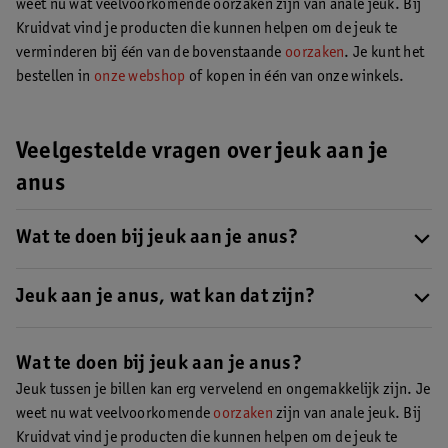
weet nu wat veelvoorkomende oorzaken zijn van anale jeuk. Bij
Kruidvat vind je producten die kunnen helpen om de jeuk te
verminderen bij één van de bovenstaande
oorzaken
. Je kunt het
bestellen in
onze webshop
of kopen in één van onze winkels.
Veelgestelde vragen over jeuk aan je
anus
Wat te doen bij jeuk aan je anus?
Als je jeuk hebt tussen je billen, is het belangrijk om je anus
goed te verzorgen. Hier lees je
Jeuk aan je anus, wat kan dat zijn?
6 tips voor de verzorging van een
jeukende anus
. Ook is het belangrijk om de oorzaak van jeuk aan
Jeuk aan je anus kan verschillende oorzaken hebben
, zoals
je anus te achterhalen.
poeprestjes, zeep, vochtig toiletpapier, crèmes en zalven,
Wat te doen bij jeuk aan je anus?
vochtige huid, schimmels en bacteriën, aambeien, wormpjes,
Jeuk tussen je billen kan erg vervelend en ongemakkelijk zijn. Je
een soa, huidziekten en bepaalde medicijnen. Hier lees je meer
weet nu wat veelvoorkomende
oorzaken
zijn van anale jeuk. Bij
over de oorzaak van jeuk aan je anus.
Kruidvat vind je producten die kunnen helpen om de jeuk te