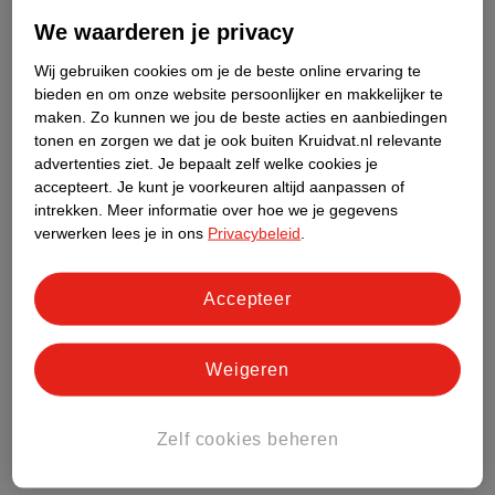
komen. Lees meer over de
verschillende soorten wormen
, zoals
aarsmaden, spoelwormen, lintwormen en zweepwormen. Op
We waarderen je privacy
deze pagina lees je ook wat je kunt doen bij een worminfectie.
Wij gebruiken cookies om je de beste online ervaring te
Bij een worminfectie kun je met name ’s nachts last hebben van
bieden en om onze website persoonlijker en makkelijker te
jeuk in je anus.
maken.
Zo kunnen we jou de beste acties en aanbiedingen
tonen en zorgen we dat je ook buiten Kruidvat.nl relevante
Een soa
advertenties ziet.
Je bepaalt zelf welke cookies je
Een soa kan ook jeuk, pijn of plekjes bij je anus geven. Een soa is
accepteert.
Je kunt je voorkeuren altijd aanpassen of
intrekken.
Meer informatie over hoe we je gegevens
een ziekte die je kunt krijgen door (onveilige) seks.
Lees hier
verwerken lees je in ons
Privacybeleid
.
meer over de symptomen van een soa en welke soorten er zijn
.
Huidziekten
Accepteer
Bij huidziekten, zoals psoriasis en eczeem, kun je jeukende
plekken tussen je billen krijgen. Lees hier wat je kunt doen als je
Weigeren
last hebt van
eczeem
.
Medicijnen
Zelf cookies beheren
Sommige medicijnen kunnen ook jeuk als bijwerking hebben.
Bespreek dit met je arts.