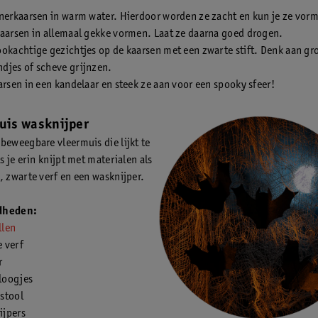
nerkaarsen in warm water. Hierdoor worden ze zacht en kun je ze vor
aarsen in allemaal gekke vormen. Laat ze daarna goed drogen.
okachtige gezichtjes op de kaarsen met een zwarte stift. Denk aan gr
djes of scheve grijnzen.
arsen in een kandelaar en steek ze aan voor een spooky sfeer!
uis wasknijper
beweegbare vleermuis die lijkt te
s je erin knijpt met materialen als
, zwarte verf en een wasknijper.
dheden:
llen
 verf
r
oogjes
stool
jpers