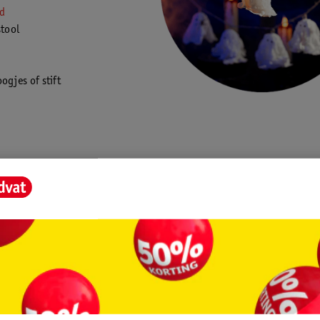
d
stool
gjes of stift
an:
etjes van watten. Kies zelf hoe groot je ze maakt. Kleine bolletjes wo
 grote bolletjes juist reuzenspoken!
de bolletjes aan elkaar met een lijmpistool. Gebruik tape als je een gr
en.
t verband in stukken en lijm de stukken over het bolletje met een lijm
 spookje goed drogen.
eken oogjes op het hoofdje. Gebruik bijvoorbeeld wiebeloogjes of zwart
stukje lint, vouw het dubbel en lijm het met een lijmpistool aan het ho