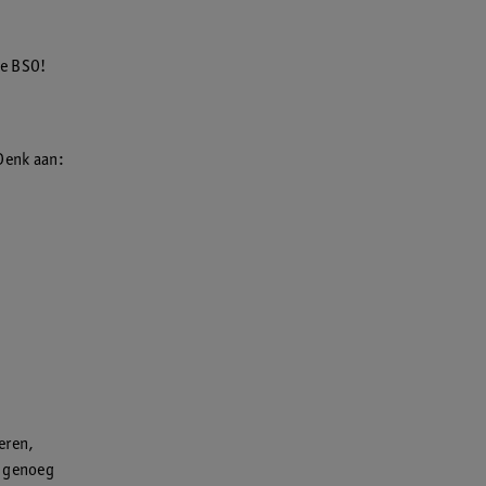
de BSO!
Denk aan:
deren,
n genoeg