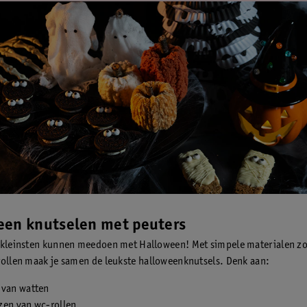
een knutselen met peuters
rkleinsten kunnen meedoen met Halloween! Met simpele materialen zo
rollen maak je samen de leukste halloweenknutsels. Denk aan:
 van watten
zen van wc-rollen