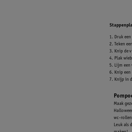
Stappenpl
Druk een 
Teken een
Knip de v
Plak wieb
Lijm een 
Knip een 
Knijp in 
Pompo
Maak gez
Halloween
wc-rollen
Leuk als 