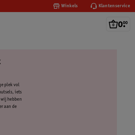
Winkels
Klantenservice
0
.
00
t
ge plek vol
tsels, iets
 wij hebben
er aan de