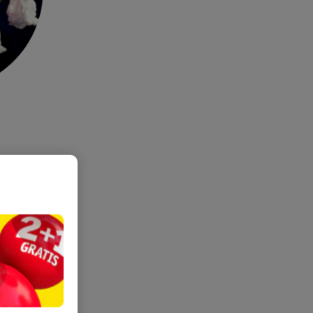
rden mini-
oter hoofd
pistool.
e stift.
ofdje vast.