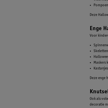
Pompoene
Deze Hallow
Enge H
Voor kinder
Spinnenw
Skelette
Hallowee
Maskers 
Kastanjes
Deze enge h
Knutse
Ook als volw
decoratie m