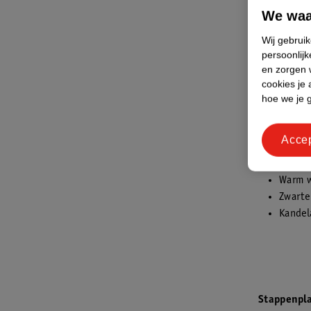
Rijg de s
We waa
Wij gebrui
Spookk
persoonlijk
en zorgen w
Maak spoo
cookies je 
aansteken
hoe we je 
Hallowee
Benodig
Acce
Witte 
Warm w
Zwarte 
Kandel
Stappenpl