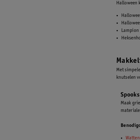
Halloween k
Hallowee
Halloween
Lampion 
Heksenhoe
Makkel
Met simpele
knutselen v
Spooks
Maak grie
materiale
Benodig
Watten