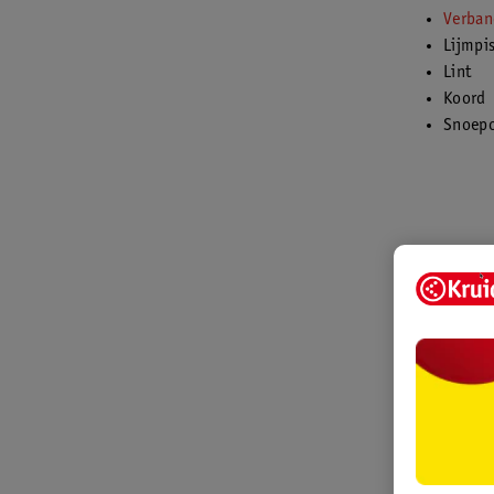
Verban
Lijmpi
Lint
Koord
Snoepoo
Stappenpl
Maak boll
spookjes,
Bevestig 
wilt mak
Scheur he
Laat het
Plak of t
Knip een 