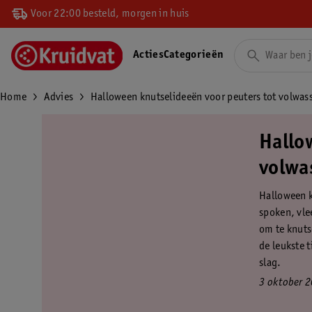
Voor 22:00 besteld, morgen in huis
Acties
Categorieën
Home
Advies
Halloween knutselideeën voor peuters tot volwas
Hallo
volwa
Halloween k
spoken, vle
om te knuts
de leukste 
slag.
3 oktober 