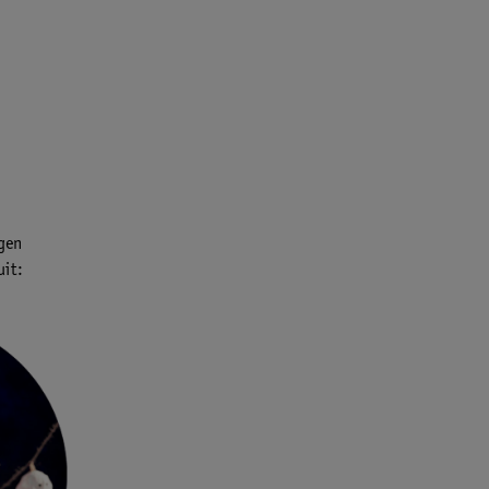
ngen
uit: