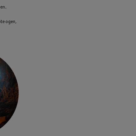
men.
ote ogen,