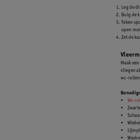
Leg de di
Buig de k
Teken spo
open mon
Zet de ka
Vleerm
Maak een 
vliegen al
wc-rollen
Benodig
•
Wc-ro
• Zwarte
• Schaa
• Wiebel
• Lijmpi
• Waskni