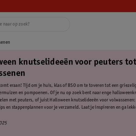
senen
ween knutselideeën voor peuters to
ssenen
omt eraan! Tijd om je huis, klas of BSO om te toveren tot een griezeli
ermuizen en pompoenen. Of je nu op zoek bent naar enge halloweenknu
elen met peuters, of juist Halloween knutselideeën voor volwassenen:
tips en stappenplannen voor je verzameld. Laat je inspireren en ga lekk
2025