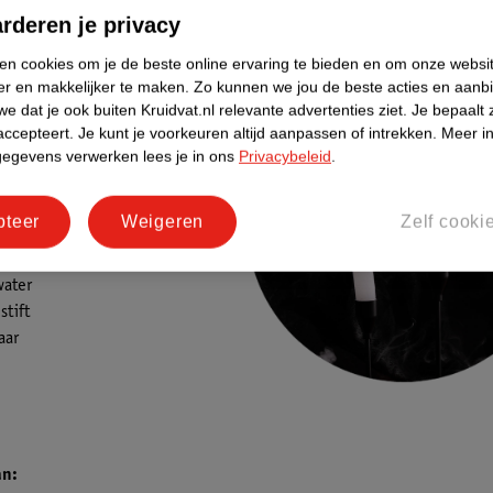
pookjes aan een koord en hang je griezelige slinger op!
rderen je privacy
ken cookies om je de beste online ervaring te bieden en om onze websi
aarsen
er en makkelijker te maken.
Zo kunnen we jou de beste acties en aanb
e dat je ook buiten Kruidvat.nl relevante advertenties ziet.
Je bepaalt 
kkaarsen die je echt kunt
accepteert.
Je kunt je voorkeuren altijd aanpassen of intrekken.
Meer in
. Leuk als decoratie voor
gegevens verwerken lees je in ons
Privacybeleid
.
n!
dheden:
pteer
Weigeren
Zelf cooki
dinerkaarsen
ater
stift
aar
an: