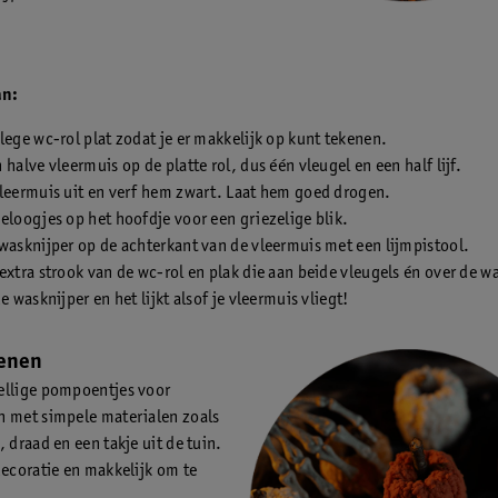
an:
lege wc-rol plat zodat je er makkelijk op kunt tekenen.
 halve vleermuis op de platte rol, dus één vleugel en een half lijf.
leermuis uit en verf hem zwart. Laat hem goed drogen.
eloogjes op het hoofdje voor een griezelige blik.
wasknijper op de achterkant van de vleermuis met een lijmpistool.
extra strook van de wc-rol en plak die aan beide vleugels én over de w
de wasknijper en het lijkt alsof je vleermuis vliegt!
enen
ellige pompoentjes voor
 met simpele materialen zoals
, draad en een takje uit de tuin.
decoratie en makkelijk om te