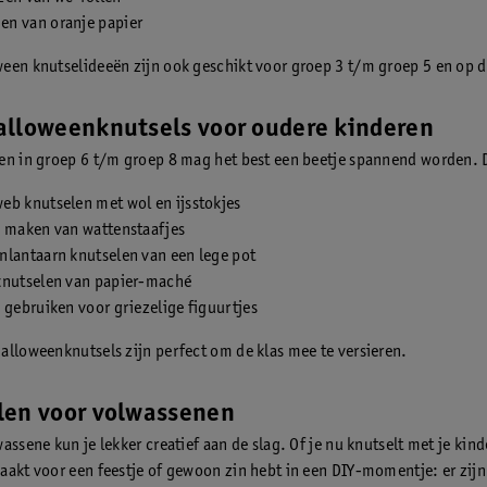
n van oranje papier
een knutselideeën zijn ook geschikt voor groep 3 t/m groep 5 en op 
alloweenknutsels voor oudere kinderen
en in groep 6 t/m groep 8 mag het best een beetje spannend worden. 
eb knutselen met wol en ijsstokjes
n maken van wattenstaafjes
nlantaarn knutselen van een lege pot
knutselen van papier-maché
 gebruiken voor griezelige figuurtjes
alloweenknutsels zijn perfect om de klas mee te versieren.
len voor volwassenen
assene kun je lekker creatief aan de slag. Of je nu knutselt met je kin
aakt voor een feestje of gewoon zin hebt in een DIY-momentje: er zij