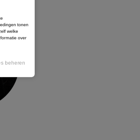
te
iedingen tonen
zelf welke
formatie over
es beheren