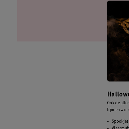
Hallow
Ook de alle
lijm en wc-
Spookjes
Vleermui