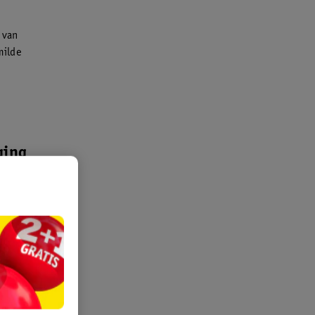
 van
milde
ging
incare-
vonds. Het
skincare-