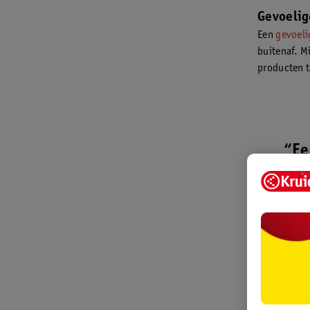
Gevoelig
Een
gevoeli
buitenaf. M
producten t
“Ee
Gezicht
Gezichtsver
routine best
bestaat ond