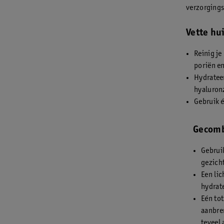
verzorgings
Vette hu
Reinig je
poriën en
Hydrateer
hyaluronz
Gebruik é
Gecomb
Gebrui
gezicht
Een lic
hydrate
Eén tot
aanbre
teveel 