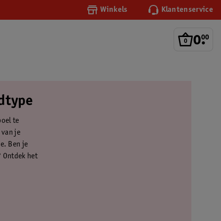
Winkels
Klantenservice
0
.
00
idtype
boel te
 van je
e. Ben je
? Ontdek het