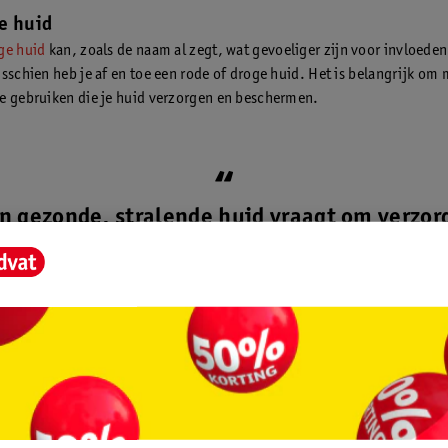
e huid
ge huid
kan, zoals de naam al zegt, wat gevoeliger zijn voor invloeden
isschien heb je af en toe een rode of droge huid. Het is belangrijk om 
e gebruiken die je huid verzorgen en beschermen.
n gezonde, stralende huid vraagt om verzor
die aansluit bij jouw huidtype.“
sverzorgingsroutine
zorging is essentieel om je huid gezond en stralend te houden. Een sk
aat uit vaste stappen die je dagelijks uitvoert, ’s ochtends en/of ’s a
er andere uit reinigen, exfoliëren en hydrateren.
Ontdek hier hoe een 