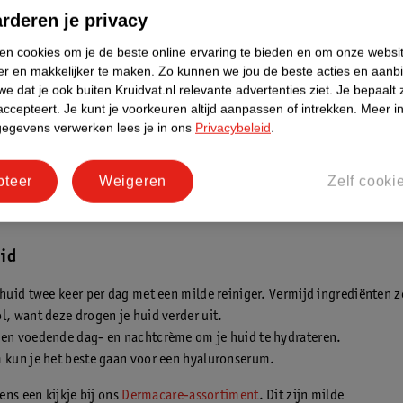
it kan zien
.
rderen je privacy
 ook dat de volgorde waarin je huidverzorgingsproducten aanbrengt e
ken cookies om je de beste online ervaring te bieden en om onze websi
is? Door gezichtsverzorgingsproducten in een bepaalde volgorde te ge
er en makkelijker te maken.
Zo kunnen we jou de beste acties en aanb
e dat je ook buiten Kruidvat.nl relevante advertenties ziet.
Je bepaalt 
e elkaar en zijn ze het meest effectief. Dit heet
skincare layeren
; meer
accepteert.
Je kunt je voorkeuren altijd aanpassen of intrekken.
Meer in
ver elkaar heen aanbrengen.
gegevens verwerken lees je in ons
Privacybeleid
.
ezichtsverzorging voor jouw huidtype
pteer
Weigeren
Zelf cooki
e heeft andere huidverzorging nodig. Ontdek hier welke skincareprodu
assen:
id
 huid twee keer per dag met een milde reiniger. Vermijd ingrediënten z
l, want deze drogen je huid verder uit.
een voedende dag- en nachtcrème om je huid te hydrateren.
 kun je het beste gaan voor een hyaluronserum.
ns een kijkje bij ons
Dermacare-assortiment
. Dit zijn milde