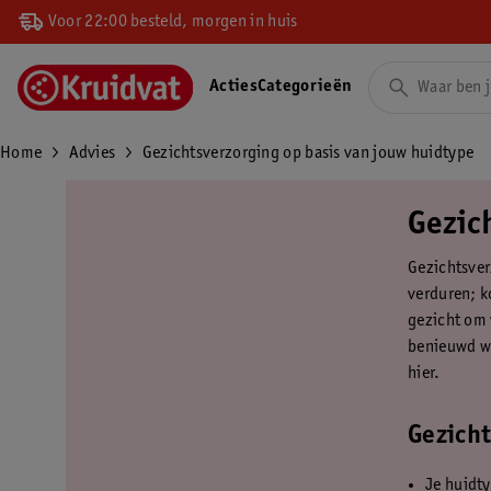
Voor 22:00 besteld, morgen in huis
Acties
Categorieën
Home
Advies
Gezichtsverzorging op basis van jouw huidtype
Gezic
Gezichtsver
verduren; ko
gezicht om 
benieuwd wa
hier.
Gezicht
Je huidty