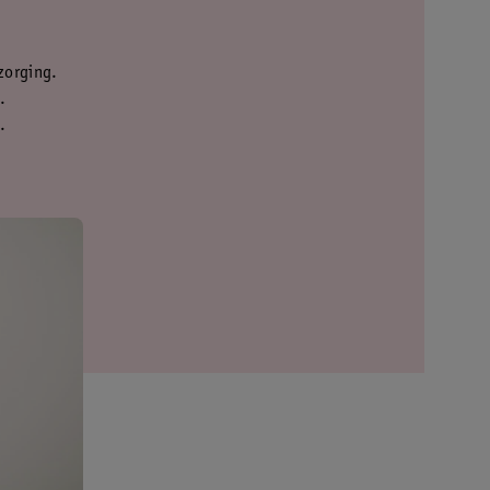
zorging.
.
.