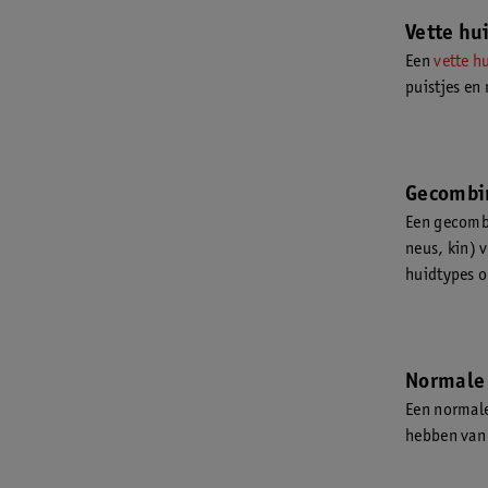
Vette hu
Een
vette h
puistjes en
Gecombi
Een gecombi
neus, kin) 
huidtypes 
Normale
Een normale
hebben van 