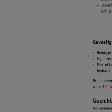
Gebruik
exfolia
Gevoelig
Reinig je
Hydrateer
Eén tot t
hydratati
Probeer een
weten?
Ontd
Gezich
Ook mannen 