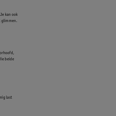
Je kan ook
at glimmen.
oorhoofd,
die beide
nig last