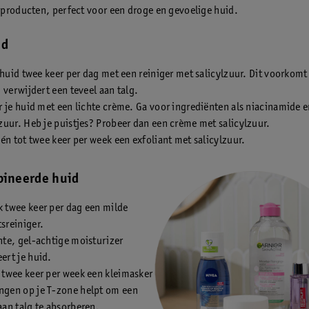
producten, perfect voor een droge en gevoelige huid.
id
 huid twee keer per dag met een reiniger met salicylzuur. Dit voorkomt
 verwijdert een teveel aan talg.
 je huid met een lichte crème. Ga voor ingrediënten als niacinamide 
uur. Heb je puistjes? Probeer dan een crème met salicylzuur.
én tot twee keer per week een exfoliant met salicylzuur.
ineerde huid
k twee keer per dag een milde
sreiniger.
hte, gel-achtige moisturizer
ert je huid.
 twee keer per week een kleimasker
ngen op je T-zone helpt om een
aan talg te absorberen.