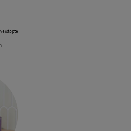
 verstopte
en