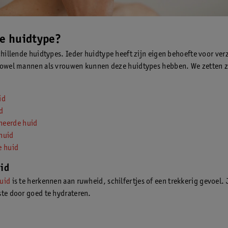
je huidtype?
schillende huidtypes. Ieder huidtype heeft zijn eigen behoefte voor ver
Zowel mannen als vrouwen kunnen deze huidtypes hebben. We zetten z
id
d
eerde huid
huid
e huid
id
uid
is te herkennen aan ruwheid, schilfertjes of een trekkerig gevoel. J
ste door goed te hydrateren.