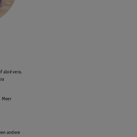
f aloë vera.
tra
. Meer
een andere