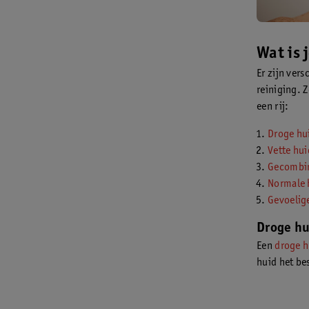
Wat is 
Er zijn ver
reiniging. 
een rij:
Droge hu
Vette hui
Gecombin
Normale 
Gevoelig
Droge hu
Een
droge h
huid het be