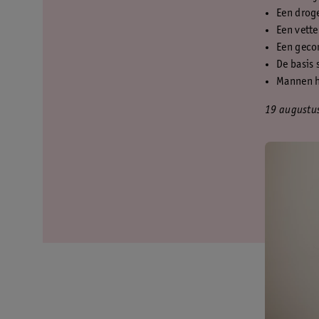
Een droge
Een vette
Een gecom
De basis 
Mannen h
19 augustu