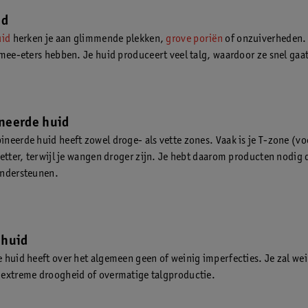
id
uid
herken je aan glimmende plekken,
grove poriën
of onzuiverheden. 
 mee-eters hebben. Je huid produceert veel talg, waardoor ze snel ga
neerde huid
neerde huid heeft zowel droge- als vette zones. Vaak is je T-zone (v
vetter, terwijl je wangen droger zijn. Je hebt daarom producten nodig 
ondersteunen.
 huid
 huid heeft over het algemeen geen of weinig imperfecties. Je zal wei
extreme droogheid of overmatige talgproductie.