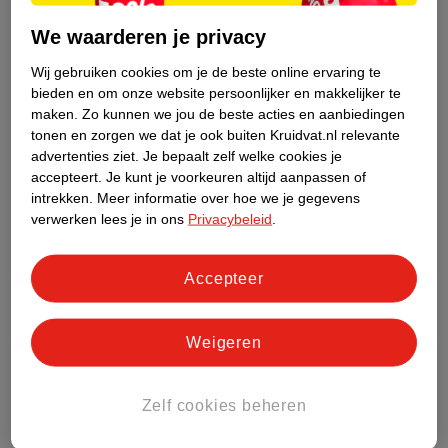
Wil je foundation mooi en egaal aanbrengen ? Dan is, naast een
We waarderen je privacy
geschikte foundation, goede huidverzorging onmisbaar. Volg
deze stappen voor een glowy en flawless look:
Wij gebruiken cookies om je de beste online ervaring te
bieden en om onze website persoonlijker en makkelijker te
maken.
Zo kunnen we jou de beste acties en aanbiedingen
tonen en zorgen we dat je ook buiten Kruidvat.nl relevante
advertenties ziet.
Je bepaalt zelf welke cookies je
accepteert.
Je kunt je voorkeuren altijd aanpassen of
intrekken.
Meer informatie over hoe we je gegevens
verwerken lees je in ons
Privacybeleid
.
Accepteer
Weigeren
Zelf cookies beheren