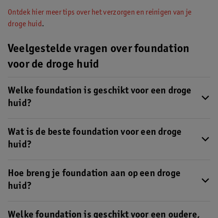
Ontdek hier meer tips over het verzorgen en reinigen van je
droge huid
.
Veelgestelde vragen over foundation
voor de droge huid
Welke foundation is geschikt voor een droge
huid?
Een vloeibare foundation op oliebasis is perfect voor een droge
huid. Kies voor een lichte tot medium dekking voor een
Wat is de beste foundation voor een droge
natuurlijke, glowy finish.
Lees hier meer over de beste
huid?
foundation voor een droge huid
.
Een hydraterende, vloeibare
foundation
op oliebasis met een
lichte tot medium dekking is het beste voor een droge huid.
Hoe breng je foundation aan op een droge
Lees
hier meer over de beste foundation voor een droge huid
.
huid?
Een droge huid heeft extra hydratatie nodig. Goede
huidverzorging is onmisbaar om je foundation mooi en egaal
Welke foundation is geschikt voor een oudere,