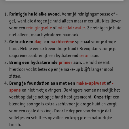
Reinig je huid elke avond.
Vermijd reinigingsmousse of -
gel, want die drogen je huid alleen maar meer uit. Kies liever
voor een
reinigingsolie
of
micellair water
. Ze reinigen je huid
niet alleen, maar hydrateren haar ook.
Gebruik een
dag-
en
nachtcrème
speciaal voor je droge
huid. Heb je een extreem droge huid? Breng dan voor je je
dagcrème aanbrengt een hydraterend
serum
aan.
Breng een hydraterende
primer
aan.
Je huid neemt
hierdoor vocht beter op en je make-up blijft langer mooi
zitten.
Breng je foundation aan met een
make-upkwast
of
-
spons
en niet met je vingers. Je vingers nemen namelijk het
vocht op dat je net op je huid hebt gesmeerd.
Onze tip:
een
blending sponge is extra zacht voor je droge huid en zorgt
voor een egale dekking. Door te deppen voorkom je dat
velletjes en schilfers opvallen en krijg je een natuurlijke
finish.