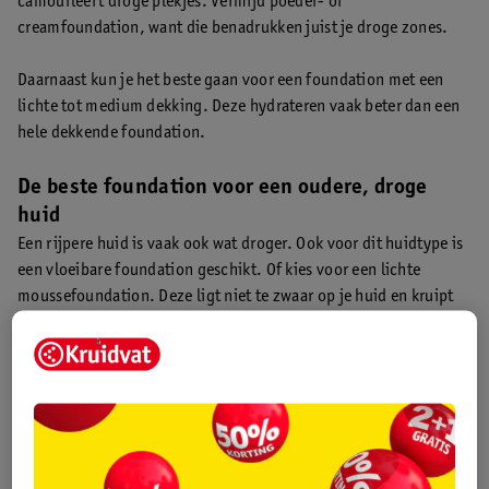
camoufleert droge plekjes. Vermijd poeder- of
creamfoundation, want die benadrukken juist je droge zones.
Daarnaast kun je het beste gaan voor een foundation met een
lichte tot medium dekking. Deze hydrateren vaak beter dan een
hele dekkende foundation.
De beste foundation voor een oudere, droge
huid
Een rijpere huid is vaak ook wat droger. Ook voor dit huidtype is
een vloeibare foundation geschikt. Of kies voor een lichte
moussefoundation. Deze ligt niet te zwaar op je huid en kruipt
niet in fijne lijntjes en rimpels.
Benieuwd welke soorten foundation er zijn en welke kleur het
beste bij je past? Lees dan hier verder!
4 tips over foundation aanbrengen op een droge
huid