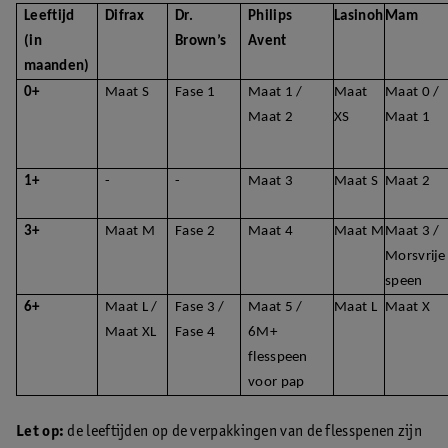
Leeftijd
Difrax
Dr.
Philips
Lasinoh
Mam
(in
Brown’s
Avent
maanden)
0+
Maat S
Fase 1
Maat 1 /
Maat
Maat 0 /
Maat 2
XS
Maat 1
1+
-
-
Maat 3
Maat S
Maat 2
3+
Maat M
Fase 2
Maat 4
Maat M
Maat 3 /
Morsvrije
speen
6+
Maat L /
Fase 3 /
Maat 5 /
Maat L
Maat X
Maat XL
Fase 4
6M+
flesspeen
voor pap
Let op:
de leeftijden op de verpakkingen van de flesspenen zijn