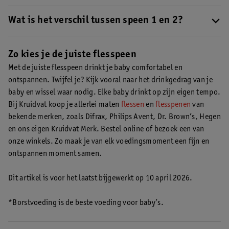
Een baby doet gemiddeld 20 tot 30 minuten over de fles. Doet
hij of zij er langer over? Probeer eens een grotere maat
Wat is het verschil tussen speen 1 en 2?
flesspeen. Als je kindje de fles sneller leeg heeft, kan het helpen
Een flesspeen met maat 2 heeft een snellere doorstroming dan
om een kleinere maat speen te proberen.
een speen met maat 1.
Zo kies je de juiste flesspeen
Met de juiste flesspeen drinkt je baby comfortabel en
ontspannen. Twijfel je? Kijk vooral naar het drinkgedrag van je
baby en wissel waar nodig. Elke baby drinkt op zijn eigen tempo.
Bij Kruidvat koop je allerlei maten
flessen
en
flesspenen
van
bekende merken, zoals Difrax, Philips Avent, Dr. Brown’s, Hegen
en ons eigen Kruidvat Merk. Bestel online of bezoek een van
onze winkels. Zo maak je van elk voedingsmoment een fijn en
ontspannen moment samen.
Dit artikel is voor het laatst bijgewerkt op 10 april 2026.
*Borstvoeding is de beste voeding voor baby’s.