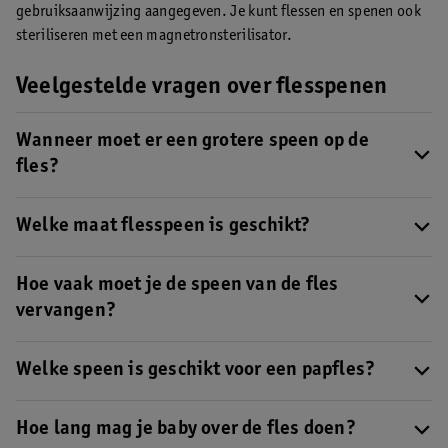
gebruiksaanwijzing aangegeven. Je kunt flessen en spenen ook
steriliseren met een magnetronsterilisator.
Veelgestelde vragen over flesspenen
Wanneer moet er een grotere speen op de
fles?
Stap over naar een grotere maat flesspeen als je baby
gefrustreerd drinkt, langzaam drinkt of in slaap valt tijdens de
Welke maat flesspeen is geschikt?
voeding.
Ontdek hier hoelang een baby mag doen over de fles
.
De juiste maat flesspeen hangt af van de leeftijd van je kindje, de
zuigkracht en het drinktempo.
Hoe vaak moet je de speen van de fles
In deze tabel zie je welke maat
flesspeen geschikt is voor welke leeftijd
.
vervangen?
Vervang flesspenen
elke zes weken tot drie maanden, of eerder
bij slijtage.
Welke speen is geschikt voor een papfles?
Voor pap gebruik je een speciale papspeen of een speen met een
grotere opening.
Hoe lang mag je baby over de fles doen?
Lees hier meer over flesspenen voor pap
.