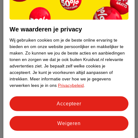
Merk hebben zo’n speciale papspeen.
Flesspenen van verschillende merken
Bij Kruidvat vind je veel verschillende merken flessen met
We waarderen je privacy
bijpassende flesspenen, zoals Difrax, Philips Avent, Mam en ons
Wij gebruiken cookies om je de beste online ervaring te
eigen Kruidvat Merk.
bieden en om onze website persoonlijker en makkelijker te
maken.
Zo kunnen we jou de beste acties en aanbiedingen
Difrax flesspenen
tonen en zorgen we dat je ook buiten Kruidvat.nl relevante
Er zijn verschillende maten flesspenen verkrijgbaar van Difrax.
advertenties ziet.
Je bepaalt zelf welke cookies je
Als je de babyflesjes koopt zit er een maat S flesspeen voor
accepteert.
Je kunt je voorkeuren altijd aanpassen of
baby’s vanaf 0 maanden bij. Andere maten flesspenen zijn apart
intrekken.
Meer informatie over hoe we je gegevens
verwerken lees je in ons
Privacybeleid
.
verkrijgbaar: M voor baby’s vanaf 3 maanden en L voor baby’s
vanaf 6 maanden. De large flesspeen is ook geschikt voor
ingedikte voeding, zoals pap. Dan is er nog maat XL, deze
Accepteer
flesspeen is geschikt voor een papfles van grove granenpap.
Philips Avent flesspenen
Weigeren
Heb je Philips Avent babyflessen? Dan heb je al flesspenen voor
baby’s vanaf 0 of 1 maand in je bezit. Deze en andere maten