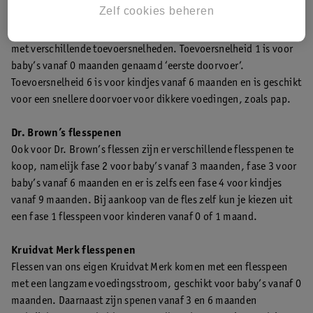
Zelf cookies beheren
flesspenen zijn ook apart te koop. Zo koop je flesspenen voor
kinderen vanaf 0 maanden, 1 maand, 3 maanden en 6 maanden
met verschillende toevoersnelheden. Toevoersnelheid 1 is voor
baby’s vanaf 0 maanden genaamd ‘eerste doorvoer’.
Toevoersnelheid 6 is voor kindjes vanaf 6 maanden en is geschikt
voor een snellere doorvoer voor dikkere voedingen, zoals pap.
Dr. Brown’s flesspenen
Ook voor Dr. Brown’s flessen zijn er verschillende flesspenen te
koop, namelijk fase 2 voor baby’s vanaf 3 maanden, fase 3 voor
baby’s vanaf 6 maanden en er is zelfs een fase 4 voor kindjes
vanaf 9 maanden. Bij aankoop van de fles zelf kun je kiezen uit
een fase 1 flesspeen voor kinderen vanaf 0 of 1 maand.
Kruidvat Merk flesspenen
Flessen van ons eigen Kruidvat Merk komen met een flesspeen
met een langzame voedingsstroom, geschikt voor baby’s vanaf 0
maanden. Daarnaast zijn spenen vanaf 3 en 6 maanden