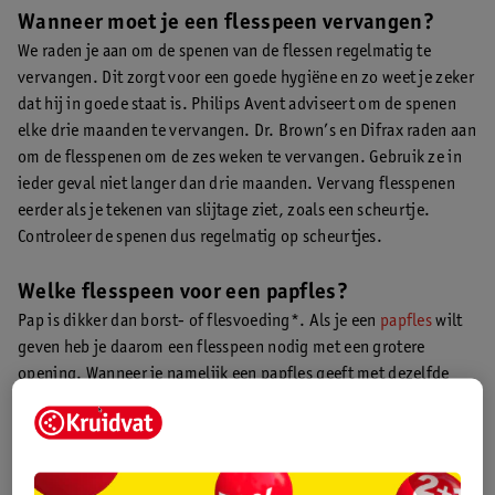
Wanneer moet je een flesspeen vervangen?
We raden je aan om de spenen van de flessen regelmatig te
vervangen. Dit zorgt voor een goede hygiëne en zo weet je zeker
dat hij in goede staat is. Philips Avent adviseert om de spenen
elke drie maanden te vervangen. Dr. Brown’s en Difrax raden aan
om de flesspenen om de zes weken te vervangen. Gebruik ze in
ieder geval niet langer dan drie maanden. Vervang flesspenen
eerder als je tekenen van slijtage ziet, zoals een scheurtje.
Controleer de spenen dus regelmatig op scheurtjes.
Welke flesspeen voor een papfles?
Pap is dikker dan borst- of flesvoeding*. Als je een
papfles
wilt
geven heb je daarom een flesspeen nodig met een grotere
opening. Wanneer je namelijk een papfles geeft met dezelfde
speen als de normale fles, moet je baby erg veel moeite doen om
uit de fles te drinken. Probeer een grotere maat flesspeen of
gebruik een flesspeen speciaal ontwikkeld voor papflessen.
Merken als Difrax, Dr. Browns, Philips Avent, Hegen en Kruidvat