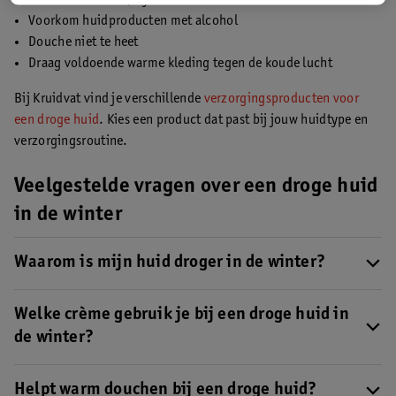
Voorkom huidproducten met alcohol
Douche niet te heet
Draag voldoende warme kleding tegen de koude lucht
Bij Kruidvat vind je verschillende
verzorgingsproducten voor
een droge huid
. Kies een product dat past bij jouw huidtype en
verzorgingsroutine.
Veelgestelde vragen over een droge huid
in de winter
Waarom is mijn huid droger in de winter?
Koude lucht buiten en droge lucht binnenshuis kunnen ervoor
zorgen dat je huid sneller uitdroogt.
Welke crème gebruik je bij een droge huid in
de winter?
Kies een verzorgende crème die past bij jouw huidtype. Veel
producten voor de droge huid bevatten hydraterende en
Helpt warm douchen bij een droge huid?