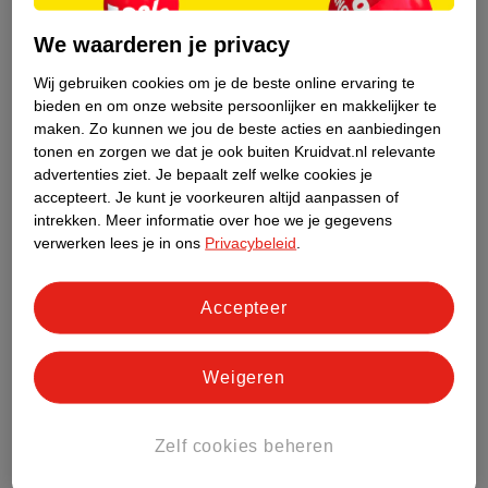
We waarderen je privacy
Wij gebruiken cookies om je de beste online ervaring te
bieden en om onze website persoonlijker en makkelijker te
maken.
Zo kunnen we jou de beste acties en aanbiedingen
tonen en zorgen we dat je ook buiten Kruidvat.nl relevante
advertenties ziet.
Je bepaalt zelf welke cookies je
accepteert.
Je kunt je voorkeuren altijd aanpassen of
intrekken.
Meer informatie over hoe we je gegevens
verwerken lees je in ons
Privacybeleid
.
Tips voor een droge huid in de winter
Heb je vooral in de winter een droge huid? Volg deze tips en
Accepteer
ondersteun je huid zoveel mogelijk tijdens de winter:
Eet gezond en gevarieerd
Weigeren
Drink veel water, minstens 1,5 liter per dag
Zorg voor voldoende beweging
Slaap voldoende
Zelf cookies beheren
Voorkom stress
Gebruik een vette, hydraterende crème