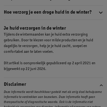
verzorgende ingrediënten.
Veel mensen vinden warm douchen prettig, maar erg warm water
kan een droge huid verder uitdrogen.
Hoe verzorg je een droge huid in de winter?
Gebruik milde reinigingsproducten en verzorg je huid dagelijks
met een crème of zalf die past bij jouw huidtype.
Je huid verzorgen in de winter
Tijdens de wintermaanden kan je huid extra verzorging
gebruiken. Door te kiezen voor milde producten en je huid
dagelijks te verzorgen, help je je huid zacht, soepel en
comfortabel aan te laten voelen.
Dit artikel is oorspronkelijk gepubliceerd op 2 april 2021 en
bijgewerkt op 22 juni 2026.
Disclaimer
Deze informatie wordt beschikbaar gesteld met als enig doel behulpzame
informatie te verstrekken aan bezoekers. Deze informatie heeft geen
therapeutische of diagnostische waarde. Ook is de informatie niet