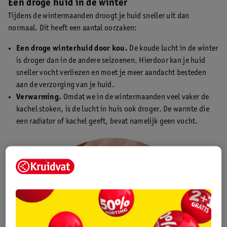
Een droge huid in de winter
Tijdens de wintermaanden droogt je huid sneller uit dan
normaal. Dit heeft een aantal oorzaken:
Een droge winterhuid door kou.
De koude lucht in de winter
is droger dan in de andere seizoenen. Hierdoor kan je huid
sneller vocht verliezen en moet je meer aandacht besteden
aan de verzorging van je huid.
Verwarming.
Omdat we in de wintermaanden veel vaker de
kachel stoken, is de lucht in huis ook droger. De warmte die
een radiator of kachel geeft, bevat namelijk geen vocht.