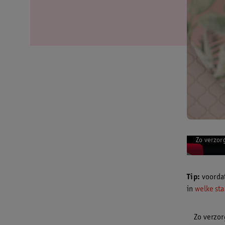
Zo verzorg
Tip:
voordat
in
welke staa
Zo verzor