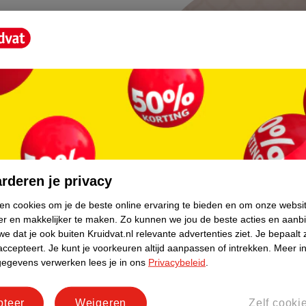
haar minimaal één keer in de week
poo. Breng de
SheaMoisture
& Repair Manuka Honey & Yoghurt
aan op je hand en schuim op met
erdoor heb je minder shampoo
is het makkelijker aan te brengen.
e shampoo in op je hoofdhuid en
rna goed uit.
e het meeste water uit je haar.
 de
SheaMoisture Hydrate & Repair
rderen je privacy
oney & Yoghurt Conditioner
aan
gtes en laat dit volgens de
ken cookies om je de beste online ervaring te bieden en om onze websi
er en makkelijker te maken.
Zo kunnen we jou de beste acties en aanb
gen op de verpakking intrekken.
e dat je ook buiten Kruidvat.nl relevante advertenties ziet.
Je bepaalt 
je haar vervolgens met je vingers
accepteert.
Je kunt je voorkeuren altijd aanpassen of intrekken.
Meer in
de conditioner uit.
gegevens verwerken lees je in ons
Privacybeleid
.
Oréal Paris Elvive Dream Lengths Curls Leave-in Crème
en breng deze 
pteer
Weigeren
Zelf cooki