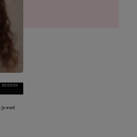
00:00:00
 je weet