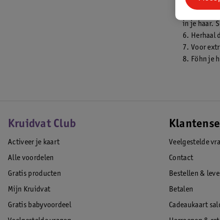
kammende be
5. Breng d
in je haar. 
6. Herhaal
7. Voor extr
8. Föhn je 
Kruidvat Club
Klantense
Activeer je kaart
Veelgestelde vr
Alle voordelen
Contact
Gratis producten
Bestellen & lev
Mijn Kruidvat
Betalen
Gratis babyvoordeel
Cadeaukaart sal