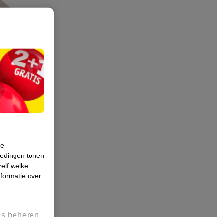
te
iedingen tonen
zelf welke
formatie over
met
es beheren