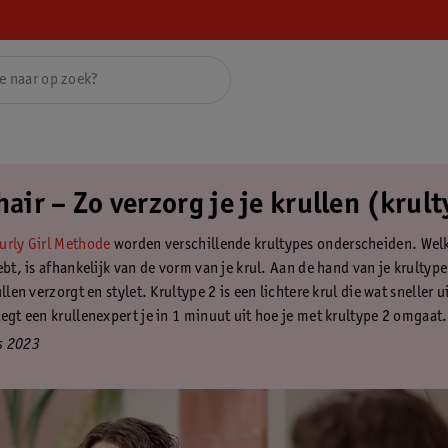
hair – Zo verzorg je je krullen (krul
urly Girl Methode
worden verschillende krultypes onderscheiden. Wel
ebt, is afhankelijk van de vorm van je krul. Aan de hand van je krultype
ullen verzorgt en stylet. Krultype 2 is een lichtere krul die wat sneller u
legt een krullenexpert je in 1 minuut uit hoe je met krultype 2 omgaat.
s 2023