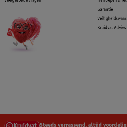
Veelgestelde vragen
Herroepen & re
Garantie
Veiligheidswaa
Kruidvat Advies
Steeds verrassend, altijd voordelig