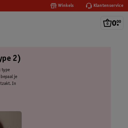
Winkels
Klantenservice
0
.
00
type 2)
k type
 bepaal je
itzakt. In