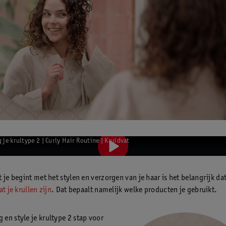
 je krultype 2 | Curly Hair Routine | Kruidvat
 je begint met het stylen en verzorgen van je haar is het belangrijk dat
t je krullen zijn
. Dat bepaalt namelijk welke producten je gebruikt.
g en style je krultype 2 stap voor