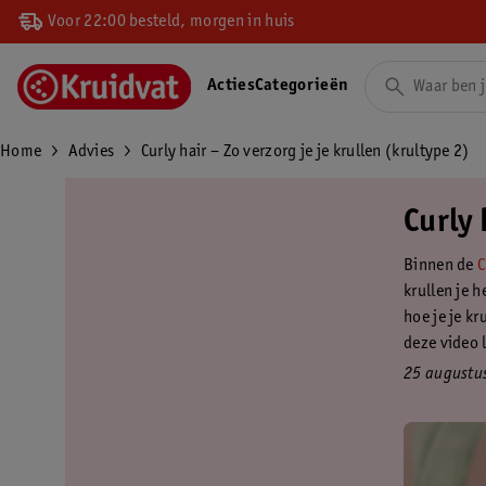
Voor 22:00 besteld, morgen in huis
Acties
Categorieën
Home
Advies
Curly hair – Zo verzorg je je krullen (krultype 2)
Curly 
Binnen de
C
krullen je h
hoe je je kr
deze video 
25 augustu