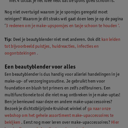
met 4 totdat je het idee hebt dat de spons goed schoon is.
Nog niet overtuigd waarom je je sponsjes geregeld moet
reinigen? Waarom je dit straks wél gaat doen lees je op de pagina
‘
3 redenen om je make-upsponsjes en tasje schoon te houden ’.
Tip
: Deel je beautyblender niet met anderen. Ook dit
kan leiden
tot bijvoorbeeld puistjes, huidreacties, infecties en
oogontstekingen .
Een beautyblender voor alles
Een beautyblender is dus handig voor allerlei handelingen in je
make-up- of verzorgingsroutine. Je gebruikt hem voor
foundation en blush tot primers en zelfs zelfbruiners. Een
multifunctionele tool die niet mag ontbreken in je make-uptas!
Ben je benieuwd naar deze en andere make-upaccessoires?
Bezoek je dichtstbijzijnde Kruidvat winkel of
ga naar onze
webshop om het gehele assortiment make-upaccessoires te
bekijken
. Eerst nog meer leren over make-upaccessoires?
Hier