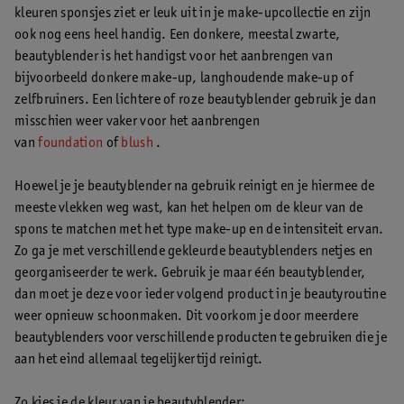
kleuren sponsjes ziet er leuk uit in je make-upcollectie en zijn
ook nog eens heel handig. Een donkere, meestal zwarte,
beautyblender is het handigst voor het aanbrengen van
bijvoorbeeld donkere make-up, langhoudende make-up of
zelfbruiners. Een lichtere of roze beautyblender gebruik je dan
misschien weer vaker voor het aanbrengen
van
foundation
of
blush
.
Hoewel je je beautyblender na gebruik reinigt en je hiermee de
meeste vlekken weg wast, kan het helpen om de kleur van de
spons te matchen met het type make-up en de intensiteit ervan.
Zo ga je met verschillende gekleurde beautyblenders netjes en
georganiseerder te werk. Gebruik je maar één beautyblender,
dan moet je deze voor ieder volgend product in je beautyroutine
weer opnieuw schoonmaken. Dit voorkom je door meerdere
beautyblenders voor verschillende producten te gebruiken die je
aan het eind allemaal tegelijkertijd reinigt.
Zo kies je de kleur van je beautyblender: