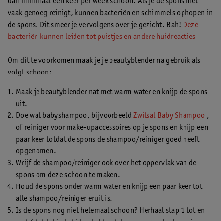
dan minimaal één keer per week schoon. Als je de spons niet
vaak genoeg reinigt, kunnen bacteriën en schimmels ophopen in
de spons. Dit smeer je vervolgens over je gezicht. Bah!
Deze
bacteriën kunnen leiden tot puistjes en andere huidreacties
Om dit te voorkomen maak je je beautyblender na gebruik als
volgt schoon:
Maak je beautyblender nat met warm water en knijp de spons
uit.
Doe wat babyshampoo, bijvoorbeeld
Zwitsal Baby Shampoo
,
of reiniger voor make-upaccessoires op je spons en knijp een
paar keer totdat de spons de shampoo/reiniger goed heeft
opgenomen.
Wrijf de shampoo/reiniger ook over het oppervlak van de
spons om deze schoon te maken.
Houd de spons onder warm water en knijp een paar keer tot
alle shampoo/reiniger eruit is.
Is de spons nog niet helemaal schoon? Herhaal stap 1 tot en