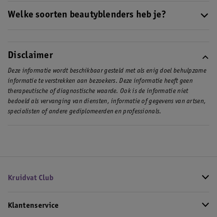
Bacteriën en schimmels kunnen ophopen in je spons als je deze
ooit als eerste begonnen met deze populaire eivormige make-
niet geregeld reinigt. Dit smeer je vervolgens op je gezicht. Bah!
Welke soorten beautyblenders heb je?
upspons.
Maak je beautyblender daarom het liefst na elk gebruik, en in
Beautyblenders kunnen van elkaar verschillen in maat, kleur en
ieder geval één keer per week, goed schoon.
soms zelfs vorm. Naast het reguliere formaat make-upspons (ter
grootte van een ei) heb je ook mini-versies. Per product kan je
Disclaimer
een andere kleur beautyblender gebruiken, bijvoorbeeld een
Deze informatie wordt beschikbaar gesteld met als enig doel behulpzame
zwarte beautyblender voor donkere make-up en een lichte voor
informatie te verstrekken aan bezoekers. Deze informatie heeft geen
blush. Sommige sponzen hebben een vlakke onderkant of een
therapeutische of diagnostische waarde. Ook is de informatie niet
zandloper-vorm.
bedoeld als vervanging van diensten, informatie of gegevens van artsen,
specialisten of andere gediplomeerden en professionals.
Kruidvat Club
Klantenservice