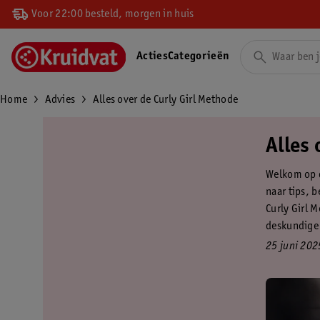
Voor 22:00 besteld, morgen in huis
Acties
Categorieën
Home
Advies
Alles over de Curly Girl Methode
Alles 
Welkom op d
naar tips, 
Curly Girl M
deskundige 
25 juni 202