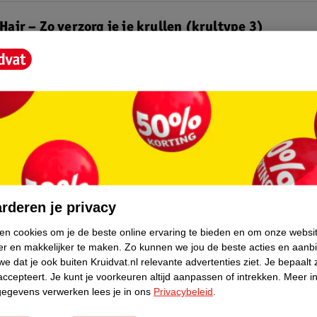
Hair – Zo verzorg je je krullen (krultype 3)
e krullen goed verzorgen? Dan is het belangrijk om te weten wat je krulty
de Curly Girl Methode kun je aan de hand van het type krul het beste b
e krullen verzorgt en stylet. Krultype 3 is een volumineuze krul die snel
 Hair – Zo verzorg je je krullen (krultype 3)
. In deze video laat een krullenexpert je in 1 minuut zien hoe je dit type
 en stylet.
Hair – Zo verzorg je je krullen (krultype 4)
rullend haar? Volgens de Curly Girl Methode is het dan belangrijk om t
e krul je hebt. Alleen zo kun je je krullen de beste verzorging geven. Kr
rderen je privacy
trak opgerolde krul met een fijne textuur. Een krullenexpert laat in deze
 Hair – Zo verzorg je je krullen (krultype 4)
ken cookies om je de beste online ervaring te bieden en om onze websi
 je in 1 minuut krultype 4 het beste verzorgt en stylet.
er en makkelijker te maken.
Zo kunnen we jou de beste acties en aanb
e dat je ook buiten Kruidvat.nl relevante advertenties ziet.
Je bepaalt 
accepteert.
Je kunt je voorkeuren altijd aanpassen of intrekken.
Meer in
ze andere adviezen over Curly Girl Methode
gegevens verwerken lees je in ons
Privacybeleid
.