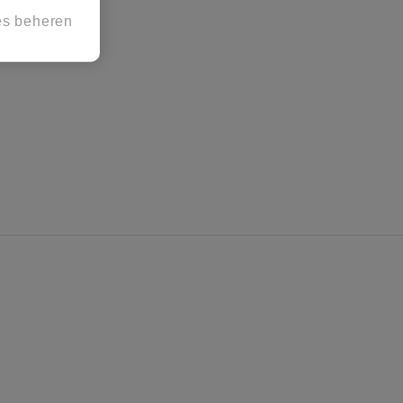
es beheren