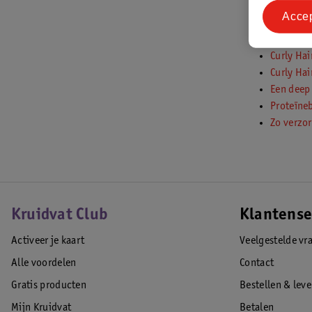
Co-wash: 
Acce
Curly Gir
Curly hai
Curly Hai
Curly Hai
Een deep 
Proteïneb
Zo verzor
Kruidvat Club
Klantense
Activeer je kaart
Veelgestelde vr
Alle voordelen
Contact
Gratis producten
Bestellen & lev
Mijn Kruidvat
Betalen