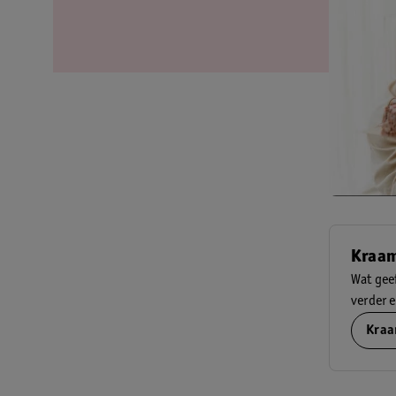
Kraam
Wat geef
verder 
Kraa