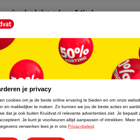
e verjaardag baby: cadeaus & tips!
d je tips om van je baby’s eerste verjaardag een onvergetelijke dag te 
cadeautips wat je cadeau kan geven aan een baby die 1 jaar wordt.
te verjaardag baby: cadeaus & tips!
tie 1 jaar: tips en inspiratie
reumes jarig is, afscheid neemt van het kinderdagverblijf of er een broer
rderen je privacy
 geboren, is het gezellig om wat te trakteren. Ontdek hier alle inspiratie
ken cookies om je de beste online ervaring te bieden en om onze websi
atie 1 jaar: tips en inspiratie
er en makkelijker te maken.
Zo kunnen we jou de beste acties en aanb
e dat je ook buiten Kruidvat.nl relevante advertenties ziet.
Je bepaalt 
accepteert.
Je kunt je voorkeuren altijd aanpassen of intrekken.
Meer in
gegevens verwerken lees je in ons
Privacybeleid
.
nze andere adviezen over kraamcadeaus en
ies: