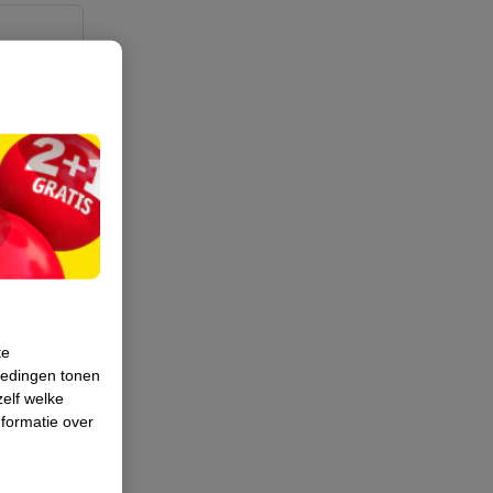
maken
tje of -
!
te
iedingen tonen
zelf welke
formatie over