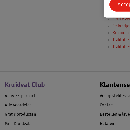
Acce
Afscheid 
Eerste ve
Je kindje 
Kraamcad
Traktatie 
Traktaties
Kruidvat Club
Klantense
Activeer je kaart
Veelgestelde vr
Alle voordelen
Contact
Gratis producten
Bestellen & lev
Mijn Kruidvat
Betalen