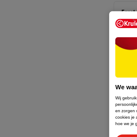
Eerst
Hier vin
enkele 
Eers
Trakta
Als je d
We waa
zusje is
Wij gebrui
Trakt
persoonlijk
en zorgen w
cookies je 
hoe we je 
Lees o
traktat