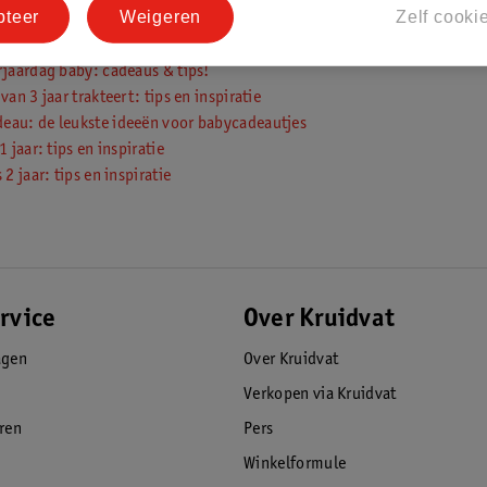
pteer
Weigeren
Zelf cooki
kinderdagverblijf: je 4-jarige trakteert
rjaardag baby: cadeaus & tips!
van 3 jaar trakteert: tips en inspiratie
eau: de leukste ideeën voor babycadeautjes
1 jaar: tips en inspiratie
 2 jaar: tips en inspiratie
rvice
Over Kruidvat
agen
Over Kruidvat
Verkopen via Kruidvat
eren
Pers
Winkelformule