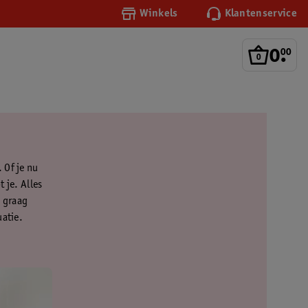
Winkels
Klantenservice
0
.
00
 Of je nu
 je. Alles
e graag
uatie.