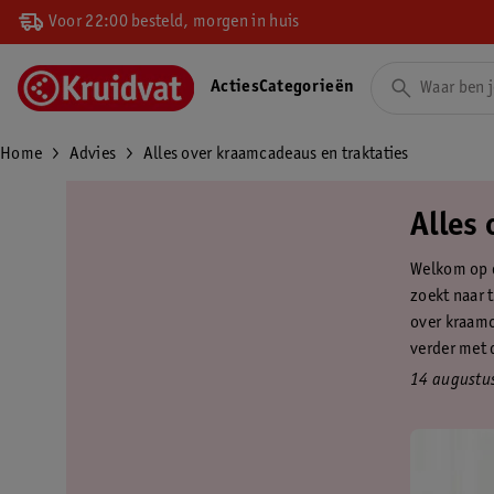
Voor 22:00 besteld, morgen in huis
Acties
Categorieën
Home
Advies
Alles over kraamcadeaus en traktaties
Alles
Welkom op d
zoekt naar 
over kraamca
verder met 
14 augustu