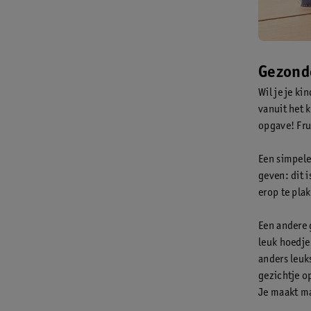
Gezonde
Wil je je ki
vanuit het 
opgave! Frui
Een simpele
geven: dit i
erop te pla
Een andere 
leuk hoedje 
anders leuk
gezichtje op
Je maakt ma