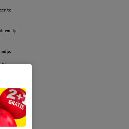
een te
 bloemetje
n
kindje.
zijkant aan
hebt een
or je 2-
makkelijk
p papier of