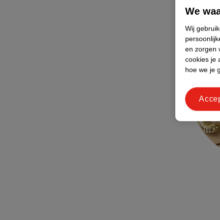
We waa
Wij gebrui
persoonlijk
en zorgen w
cookies je 
hoe we je 
Acce