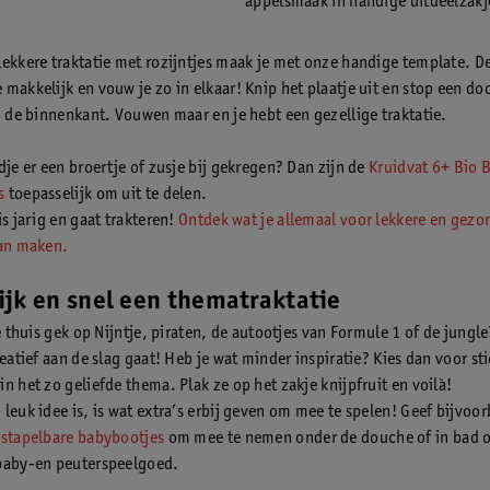
appelsmaak in handige uitdeelzakj
lekkere traktatie met rozijntjes maak je met onze handige template. D
 makkelijk en vouw je zo in elkaar! Knip het plaatje uit en stop een do
in de binnenkant. Vouwen maar en je hebt een gezellige traktatie.
dje er een broertje of zusje bij gekregen? Dan zijn de
Kruidvat 6+ Bio B
s
toepasselijk om uit te delen.
is jarig en gaat trakteren!
Ontdek wat je allemaal voor lekkere en gezo
kan maken.
jk en snel een thematraktatie
je thuis gek op Nijntje, piraten, de autootjes van Formule 1 of de jungle?
reatief aan de slag gaat! Heb je wat minder inspiratie? Kies dan voor sti
n het zo geliefde thema. Plak ze op het zakje knijpfruit en voilà!
leuk idee is, is wat extra’s erbij geven om mee te spelen! Geef bijvoo
 stapelbare babybootjes
om mee te nemen onder de douche of in bad o
baby-en peuterspeelgoed.