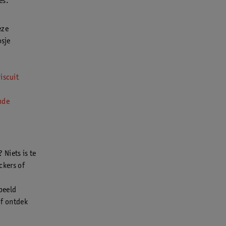
es.
eze
osje
iscuit
nde
 Niets is te
ckers of
rbeeld
f ontdek