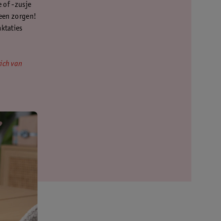
e of -zusje
Geen zorgen!
aktaties
zich van