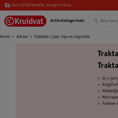
Voor 22:00 besteld, morgen in huis
Acties
Categorieën
Home
Advies
Traktatie 1 jaar: tips en inspiratie
Trakta
Trakta
Je 1-jari
Knijpfrui
Makkelijk
Met naaml
Trakteer 