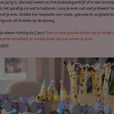
es jarig is, afscheid neemt van het kinderdagverblijf of er een broertj
 is het gezellig om wat te trakteren. Loop je even vast met je ideeën? 
met je mee. Ontdek hier inspiratie voor leuke, gezonde en originele tr
arige om uit te delen op de opvang.
je alweer richting de 2 jaar?
Lees in onze groeikalender hoe je kindje 
aand ontwikkelt en ontdek leuke tips om samen te doen.
 2025