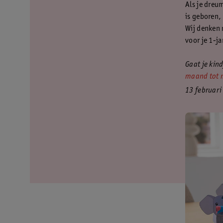
Als je dreum
is geboren,
Wij denken 
voor je 1-j
Gaat je kind
maand tot m
13 februari