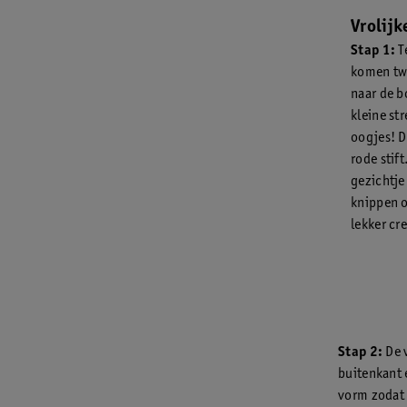
Vrolijk
Stap 1:
T
komen twe
naar de b
kleine st
oogjes! D
rode stif
gezichtje 
knippen o
lekker cre
Stap 2:
De v
buitenkant 
vorm zodat