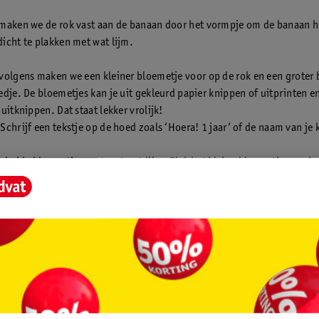
maken we de rok vast aan de banaan door het vormpje om de banaan h
icht te plakken met wat lijm.
volgens maken we een kleiner bloemetje voor op de rok en een groter
edje. De bloemetjes kan je uit gekleurd papier knippen of uitprinten e
uitknippen. Dat staat lekker vrolijk!
Schrijf een tekstje op de hoed zoals ‘Hoera! 1 jaar’ of de naam van je 
 beide bloemetjes vast met wat lijm. Plak het kleine bloemetje aan de 
t van de rok. Het grotere bloemetje plak je aan het steeltje. Tada! Je 
 gezonde traktatie gemaakt.
creatieve gedachten?
Ontdek ook inspiratie en ideeën voor traktaties vo
e.
et op met decoratie die los kan komen zoals oogjes en snaveltjes die 
ten als je deze erop plakt. Je wilt natuurlijk niet dat ze in een mondje
n! Teken daarom de oogjes, snaveltjes en kleine details met een pen o
 traktatie.