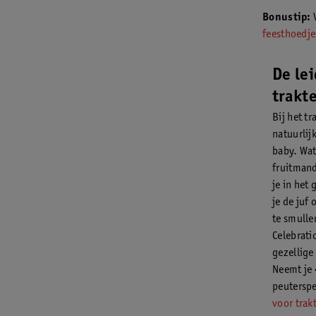
Bonustip:
V
feesthoedjes
De lei
trakt
Bij het tr
natuurlij
baby. Wat
fruitmand
je in het 
je de juf 
te smulle
Celebrati
gezellige 
Neemt je 
peutersp
voor trakt