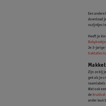
Een andere 
download je
rozijntjes 
Heeft je kin
Babykoekje
Je 3-jarige 
traktaties 
Makkeli
Zijn ze bij 
gek als je c
naamlabels i
Wat ook een 
de
Kruidvat
ander leuk 