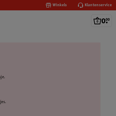
Winkels
Klantenservice
0
.
00
sje.
jes.