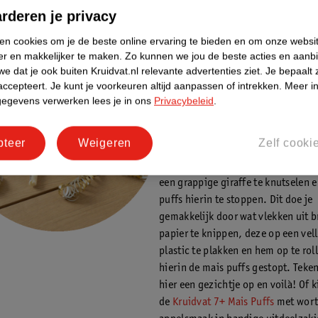
rderen je privacy
Makkelijke traktaties
ken cookies om je de beste online ervaring te bieden en om onze websi
er en makkelijker te maken.
Zo kunnen we jou de beste acties en aanb
je 1-jarige baby
e dat je ook buiten Kruidvat.nl relevante advertenties ziet.
Je bepaalt 
Je hebt niet altijd de tijd of zin om
accepteert.
Je kunt je voorkeuren altijd aanpassen of intrekken.
Meer in
originele traktatie te bedenken. Da
gegevens verwerken lees je in ons
Privacybeleid
.
betekent niet dat je je kindje niet i
meegeven dat leuk is! Bepaal zelf 
pteer
Weigeren
Zelf cooki
met de lekkere
Kruidvat 7+ Bio Mai
de Kruidvat 7+ Bio Naturel Mais Pu
een grappige giraffe te knutselen 
puffs hierin te stoppen. Dit doe je
gemakkelijk door wat vlekken uit b
papier te knippen, deze op een vell
plastic te plakken en hem op te rol
hierin de mais puffs gestopt. Teken
hier een gezichtje op en voilà! Of k
de
Kruidvat 7+ Mais Puffs
met wort