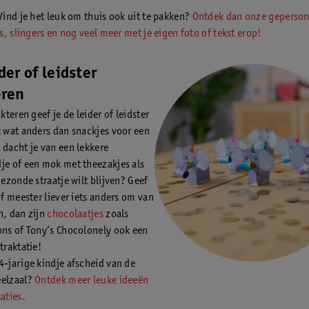
ind je het leuk om thuis ook uit te pakken?
Ontdek dan onze geperson
, slingers en nog veel meer met je eigen foto of tekst erop!
der of leidster
eren
akteren geef je de leider of leidster
k wat anders dan snackjes voor een
 dacht je van een lekkere
je of een mok met theezakjes als
gezonde straatje wilt blijven? Geef
of meester liever iets anders om van
n, dan zijn
chocolaatjes
zoals
ons of Tony’s Chocolonely ook een
traktatie!
4-jarige kindje afscheid van de
eelzaal?
Ontdek meer leuke ideeën
aties.