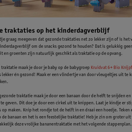
 traktaties op het kinderdagverblijf
ndje graag meegeven dat gezonde traktaties net zo lekker zijn of is het 
kinderdagverblijf om de snacks gezond te houden? Dat is gelukkig gee
t en groenten zijn natuurlijk geschikt als traktatie op de opvang.
 traktatie maak je door je baby op de babygroep
Kruidvat 6+ Bio Knijpf
s lekker én gezond! Maak er een vlindertje van door vleugeltjes uit te 
kken.
gezonde traktatie maak je door een banaan door de helft te snijden e
te geven. Dit doe je door een cirkel uit te knippen. Laat je kindje er st
s op maken. Knip het rondje tot de helft in en draai een hoedje. Teken 
 de banaan en het is een feestelijke traktatie! Heb je zin om groter uit
kkelijk deze vrolijke bananentraktatie met het volgende stappenplan.