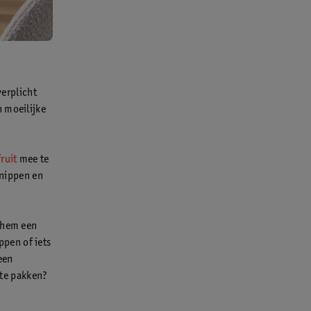
verplicht
n moeilijke
ruit
mee te
knippen en
n hem een
ippen of iets
een
 te pakken?