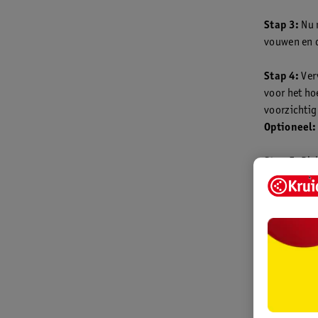
Stap 3:
Nu 
vouwen en d
Stap 4:
Ver
voor het ho
voorzichtig 
Optioneel:
Stap 5:
Plak
de bovenkan
vrolijke én
Even geen 
jarige kindj
Bonustip:
l
kunnen losla
terechtkome
direct op de