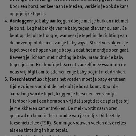
Door één borst per keer aan te bieden, verklein je ook de kans
op pijnlijke tepels.
Aanleggen:
je baby aanleggen doe je met je buik en niet met
je borst. Leg het buikje van je baby tegen die van jou aan. Je
bent op de juiste hoogte, wanneer je tepel in de richting van
de bovenlip of de neus van je baby wijst. Streel vervolgens je
tepel over de lippen van je baby, zodat het mondje open gaat.
Beweeg je lichaam niet richting je baby, maar druk je baby
tegen je aan. Het hoofdje beweegt vanzelf mee waardoor de
neus vrij blijft om te ademen en je baby begint met drinken.
Toeschietreflex:
tijdens het voeden moet je baby eerst een
tijdje zuigen voordat de melk uit je borst komt. Door de
aanraking van de tepel, krijgen je hersenen een seintje.
Hierdoor komt een hormoon vrij dat zorgt dat de spiertjes bij
je melkklieren samentrekken. De melk wordt naar voren
gestuwd en komt in het mondje van je kindje. Dit heet de
toeschietreflex (TSR). Sommige vrouwen voelen deze reflex
als een tinteling in hun tepels.