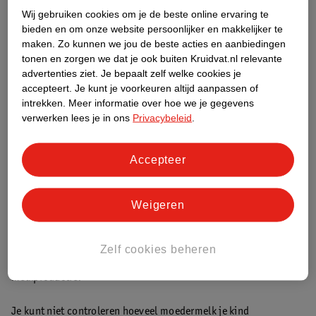
genoeg heeft gedronken. Kietel bijvoorbeeld zacht onder de
Wij gebruiken cookies om je de beste online ervaring te
voetjes
bieden en om onze website persoonlijker en makkelijker te
maken.
Zo kunnen we jou de beste acties en aanbiedingen
Hoeveel borstvoeding moet ik geven?
tonen en zorgen we dat je ook buiten Kruidvat.nl relevante
advertenties ziet.
Je bepaalt zelf welke cookies je
Het fijne aan borstvoeding is onder andere dat je moedermelk
accepteert.
Je kunt je voorkeuren altijd aanpassen of
zich vanzelf aanpast naar de behoefte van je baby. De behoefte
intrekken.
Meer informatie over hoe we je gegevens
van je baby wisselt namelijk per dag. Net zoals je zelf de ene dag
verwerken lees je in ons
Privacybeleid
.
meer eet en drinkt, dan de andere dag. Vertrouw op de natuur, je
kindje is geboren met een natuurlijk gevoel voor honger en
verzadiging. Hij voelt daarmee zelf heel goed aan wanneer hij
Accepteer
vol zit of juist nog honger heeft.
Weigeren
Fantastisch hoe dat werkt hè? Alles wordt automatisch geregeld
door jouw eigen lichaam. Maar hoe weet je of je kindje genoeg
krijgt en geen honger heeft? Of juist te veel binnenkrijgt?
Zelf cookies beheren
Wanneer drinkt hij te weinig of te veel en twijfel je over je
melkproductie?
Je kunt niet controleren hoeveel moedermelk je kind