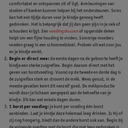
comfortabel en ontspannen zit of ligt. Armleuningen van
stoelen of banken kunnen helpen bij het ondersteunen. Soms
kan het een tijdje duren voor je kindje genoeg heeft
gedronken. Het is belangrijk dat jij dan geen pijn in je nek of
schouders krijgt. Een
voedingskussen
of opgerolde deken
helpt om een fijne houding te vinden. Sommige moeders
voeden graag in een schommelstoel. Probeer uit wat voor jou
en je kindje werkt.
Begin er direct mee:
de eerste dagen na de geboorte heeft je
kindje een sterke zuigreflex. Begin daarom direct met het
geven van borstvoeding. Vooral op de tweede en derde dag is
de zuigreflex sterk en stroomt de melk. Wees gerust, in de
meeste gevallen komt dit vanzelf goed. De melkproductie
wordt door je lichaam aangepast aan de behoefte van je
kindje. Dit kan wel enkele dagen duren.
1 borst per voeding:
je kunt per voeding één borst
aanbieden. Laat je kindje deze helemaal leeg drinken. Is hij of
zij nog hongerig, biedt dan de andere borst ook aan. Begin bij
de volgende voeding met de borst die niet leeg gedronken is.