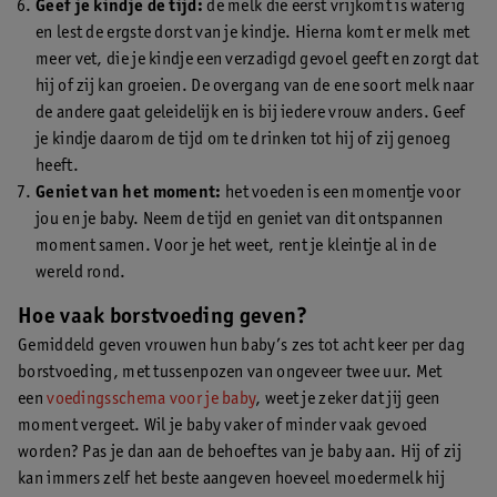
Geef je kindje de tijd:
de melk die eerst vrijkomt is waterig
en lest de ergste dorst van je kindje. Hierna komt er melk met
meer vet, die je kindje een verzadigd gevoel geeft en zorgt dat
hij of zij kan groeien. De overgang van de ene soort melk naar
de andere gaat geleidelijk en is bij iedere vrouw anders. Geef
je kindje daarom de tijd om te drinken tot hij of zij genoeg
heeft.
Geniet van het moment:
het voeden is een momentje voor
jou en je baby. Neem de tijd en geniet van dit ontspannen
moment samen. Voor je het weet, rent je kleintje al in de
wereld rond.
Hoe vaak borstvoeding geven?
Gemiddeld geven vrouwen hun baby’s zes tot acht keer per dag
borstvoeding, met tussenpozen van ongeveer twee uur. Met
een
voedingsschema voor je baby
, weet je zeker dat jij geen
moment vergeet. Wil je baby vaker of minder vaak gevoed
worden? Pas je dan aan de behoeftes van je baby aan. Hij of zij
kan immers zelf het beste aangeven hoeveel moedermelk hij